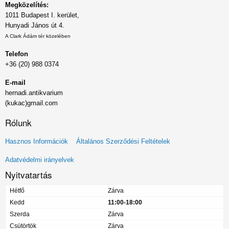
Megközelítés:
1011 Budapest I. kerület,
Hunyadi János út 4.
A Clark Ádám tér közelében
Telefon
+36 (20) 988 0374
E-mail
hernadi.antikvarium
(kukac)gmail.com
Rólunk
Lábléc
Hasznos Információk
Általános Szerződési Feltételek
menü
Adatvédelmi irányelvek
Nyitvatartás
Hétfő
Zárva
Kedd
11:00-18:00
Szerda
Zárva
Csütörtök
Zárva