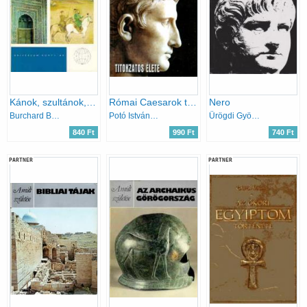
Kánok, szultánok, emírek - Univerzum könyvtár
Római Caesarok titokzatos élete
Nero
Burchard Brentjes
Potó István-Lévai Anita
Ürögdi György
840 Ft
990 Ft
740 Ft
PARTNER
PARTNER