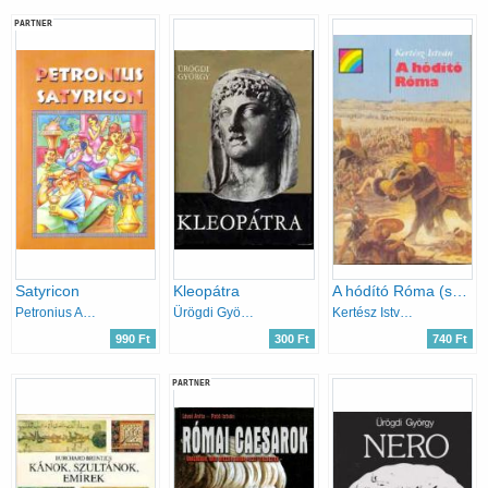
PARTNER
Satyricon
Kleopátra
A hódító Róma (szivárvány)
Petronius Arbiter
Ürögdi György
Kertész István
990 Ft
300 Ft
740 Ft
PARTNER