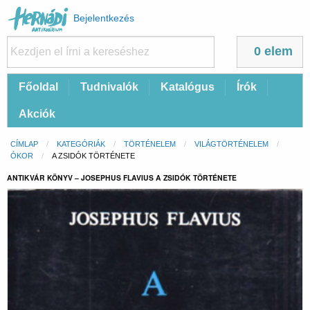
Felhasználói
Bejelentkezés
fiók
menüje
0 elem
Fő
Főoldal
Tudnivalók
Katalógus
Írók
navigáció
Akciók
Morzsa
CÍMLAP
KATEGÓRIÁK
TÖRTÉNELEM
VILÁGTÖRTÉNELEM
ÓKOR
CURRENT:
A ZSIDÓK TÖRTÉNETE
ANTIKVÁR KÖNYV – JOSEPHUS FLAVIUS A ZSIDÓK TÖRTÉNETE