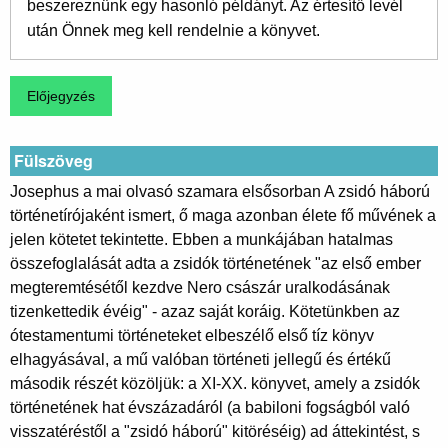
beszereznünk egy hasonló példányt. Az értesítő levél
után Önnek meg kell rendelnie a könyvet.
Fülszöveg
Josephus a mai olvasó szamara elsősorban A zsidó háború
történetírójaként ismert, ő maga azonban élete fő művének a
jelen kötetet tekintette. Ebben a munkájában hatalmas
összefoglalását adta a zsidók történetének "az első ember
megteremtésétől kezdve Nero császár uralkodásának
tizenkettedik évéig" - azaz saját koráig. Kötetünkben az
ótestamentumi történeteket elbeszélő első tíz könyv
elhagyásával, a mű valóban történeti jellegű és értékű
második részét közöljük: a XI-XX. könyvet, amely a zsidók
történetének hat évszázadáról (a babiloni fogságból való
visszatéréstől a "zsidó háború" kitöréséig) ad áttekintést, s