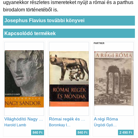
ugyanekkor részletes ismereteket nyújt a római és a parthus
birodalom történetéből is.
Josephus Flavius további könyvei
Kapcsolódó termékek
PARTNER
Világhódító Nagy Sándor
Római regék és mondák
A régi Róma
Harold Lamb
Boronkay Iván
Ürgödi György
840 Ft
840 Ft
2 490 Ft