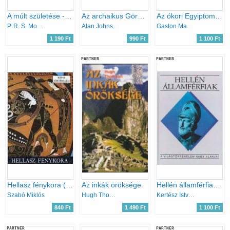
A múlt születése - Bibliai tájak
Az archaikus Görögország (A múlt születése)
Az ókori Egyiptom története
P. R. S. Moorey
Alan Johnston
Gaston Maspero
1 190 Ft
990 Ft
1 100 Ft
PARTNER
PARTNER
Hellasz fénykora (Képes történelem)
Az inkák öröksége
Hellén államférfiak (A világtörténelem nagy alakjai)
Szabó Miklós
Hugh Thomson
Kertész István
840 Ft
1 490 Ft
1 100 Ft
PARTNER
PARTNER