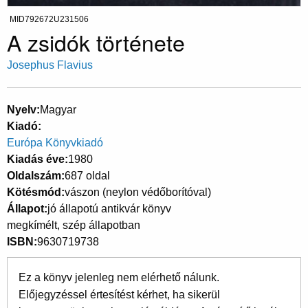
MID792672U231506
A zsidók története
Josephus Flavius
Nyelv
Magyar
Kiadó
Európa Könyvkiadó
Kiadás éve
1980
Oldalszám
687 oldal
Kötésmód
vászon (neylon védőborítóval)
Állapot
jó állapotú antikvár könyv
megkímélt, szép állapotban
ISBN
9630719738
Ez a könyv jelenleg nem elérhető nálunk.
Előjegyzéssel értesítést kérhet, ha sikerül