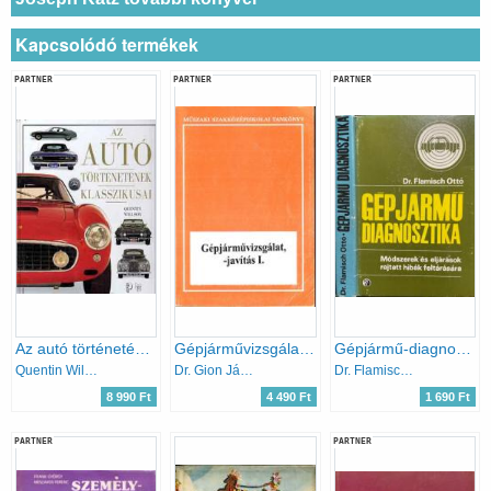
Kapcsolódó termékek
PARTNER
PARTNER
PARTNER
Az autó történetének klasszikusai
Gépjárművizsgálat, - javítás I.
Gépjármű-diagnosztika:Módszerek és eljárások rejtett hibák feltárására
Quentin Willson
Dr. Gion János
Dr. Flamisch Ottó
8 990 Ft
4 490 Ft
1 690 Ft
PARTNER
PARTNER