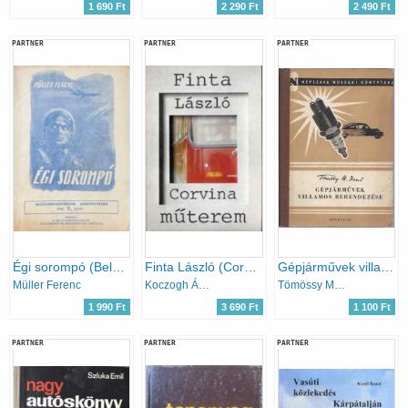
1 690 Ft
2 290 Ft
2 490 Ft
PARTNER
PARTNER
PARTNER
Égi sorompó (Belügyminisztérium kiskönyvtára 1962/7.)
Finta László (Corvina Műterem)
Gépjárművek villamos berendezése
Müller Ferenc
Koczogh Ákos
Tömössy M.Jenő
1 990 Ft
3 690 Ft
1 100 Ft
PARTNER
PARTNER
PARTNER