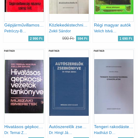
Gépjárművillamossági műszerész szakrajz II.-III.
Közlekedéstechnika II.
Régi magyar autók
Petróczy-Borsi
Zvikli Sándor
Velich István-Fogarasi Gábor
990 Ft
2 990 Ft
594 Ft
1 690 Ft
PARTNER
PARTNER
PARTNER
Hivatásos gépkocsivezetők tankönyve - Műszaki ismeretek
Autószerelők zsebkönyve
Tengeri rakodástechnika gyakorlatok
Dr. Ternai Zoltán-Keller Ervin
Dr. Hingl János
Hadházi Dániel