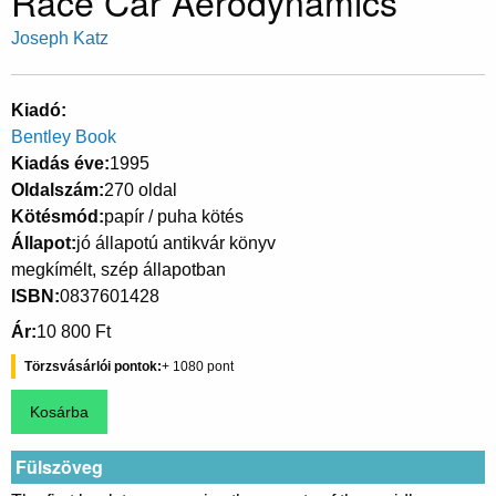
Race Car Aerodynamics
Joseph Katz
Kiadó
Bentley Book
Kiadás éve
1995
Oldalszám
270 oldal
Kötésmód
papír / puha kötés
Állapot
jó állapotú antikvár könyv
megkímélt, szép állapotban
ISBN
0837601428
Ár
10 800 Ft
Törzsvásárlói pontok
1080
Fülszöveg