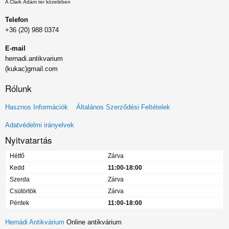
A Clark Ádám tér közelében
Telefon
+36 (20) 988 0374
E-mail
hernadi.antikvarium
(kukac)gmail.com
Rólunk
Lábléc
Hasznos Információk
Általános Szerződési Feltételek
menü
Adatvédelmi irányelvek
Nyitvatartás
Hétfő
Zárva
Kedd
11:00-18:00
Szerda
Zárva
Csütörtök
Zárva
Péntek
11:00-18:00
Hernádi Antikvárium
Online antikvárium