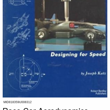
MID818359U008312