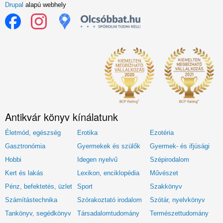
Drupal
alapú webhely
Antikvár könyv kínálatunk
Életmód, egészség
Erotika
Ezotéria
Gasztronómia
Gyermekek és szülők
Gyermek- és ifjúsági
Hobbi
Idegen nyelvű
Szépirodalom
Kert és lakás
Lexikon, enciklopédia
Művészet
Pénz, befektetés, üzlet
Sport
Szakkönyv
Számítástechnika
Szórakoztató irodalom
Szótár, nyelvkönyv
Tankönyv, segédkönyv
Társadalomtudomány
Természettudomány