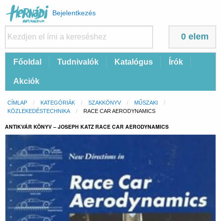
Felhasználói
Bejelentkezés
fiók
menüje
0 elem
Fő
Főoldal
Tudnivalók
Katalógus
Írók
navigáció
Akciók
Morzsa
CÍMLAP
KATEGÓRIÁK
SZAKKÖNYV
MŰSZAKI
KÖZLEKEDÉSTECHNIKA
CURRENT:
RACE CAR AERODYNAMICS
ANTIKVÁR KÖNYV – JOSEPH KATZ RACE CAR AERODYNAMICS