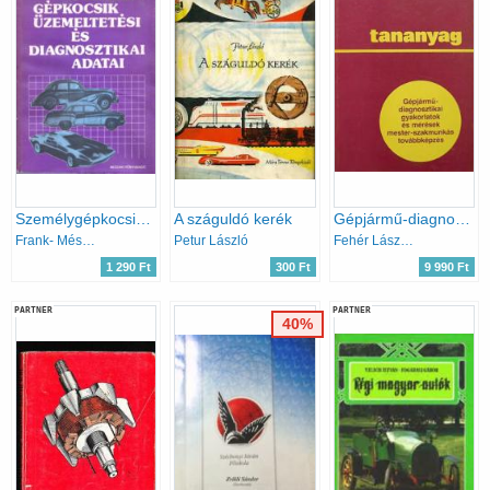
Személygépkocsik üzemeltetési és diagnosztikai adatai
A száguldó kerék
Gépjármű-diagnosztikai gyakorlatok és mérések mester-szakmunkás továbbképzés - tananyag
Frank- Mészáros-Vályi
Petur László
Fehér László-Sári László
1 290 Ft
300 Ft
9 990 Ft
PARTNER
PARTNER
40%