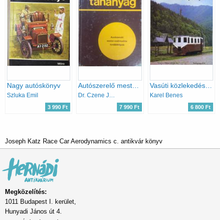
Nagy autóskönyv
Autószerelő mester-szakmunkás továbbképzés tananyag
Vasúti közlekedés kárpátalján
Szluka Emil
Dr. Czene János; Dr. Varga Zoltán
Karel Benes
3 990 Ft
7 990 Ft
6 800 Ft
Joseph Katz Race Car Aerodynamics c. antikvár könyv
Megközelítés:
1011 Budapest I. kerület,
Hunyadi János út 4.