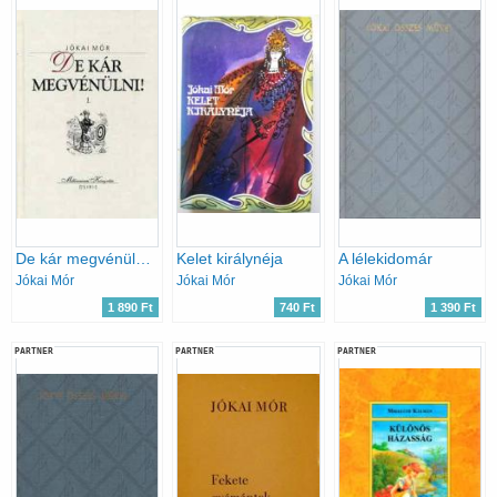
De kár megvénülni! I-II.
Kelet királynéja
A lélekidomár
Jókai Mór
Jókai Mór
Jókai Mór
1 890 Ft
740 Ft
1 390 Ft
PARTNER
PARTNER
PARTNER