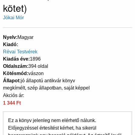
kötet)
Jókai Mór
Nyelv
Magyar
Kiadó
Révai Testvérek
Kiadás éve
1896
Oldalszám
394 oldal
Kötésmód
vászon
Állapot
jó állapotú antikvár könyv
megkímélt, szép állapotban, saját képpel
Akciós ár:
1 344 Ft
Ez a könyv jelenleg nem elérhető nálunk.
Előjegyzéssel értesítést kérhet, ha sikerül