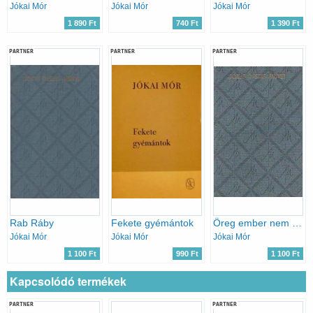
Jókai Mór
Jókai Mór
Jókai Mór
1 890 Ft
740 Ft
1 390 Ft
PARTNER
PARTNER
PARTNER
Rab Ráby
Fekete gyémántok
Öreg ember nem vén ember
Jókai Mór
Jókai Mór
Jókai Mór
1 100 Ft
990 Ft
1 100 Ft
Kapcsolódó termékek
PARTNER
PARTNER