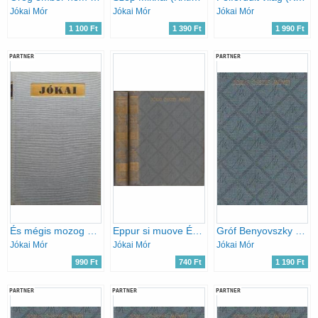
Jókai Mór
Jókai Mór
Jókai Mór
1 100 Ft
1 390 Ft
1 990 Ft
PARTNER
PARTNER
És mégis mozog a Föld (Eppur si muove!)
Eppur si muove És mégis mozog a Föld I-II.
Gróf Benyovszky Móric életrajza, saját emlékiratai és útleírásai (1888-1891) - Afanázia (Jókai Mór összes művei
Jókai Mór
Jókai Mór
Jókai Mór
990 Ft
740 Ft
1 190 Ft
PARTNER
PARTNER
PARTNER