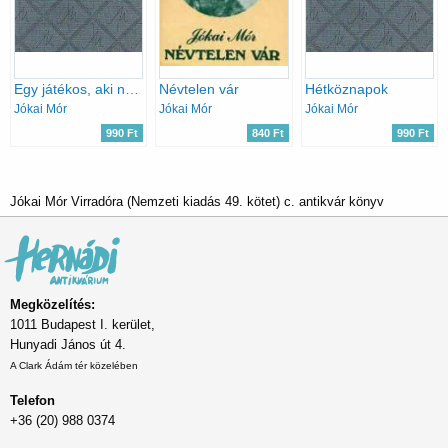
Egy játékos, aki nyer
Névtelen vár
Hétköznapok
Jókai Mór
Jókai Mór
Jókai Mór
990 Ft
840 Ft
990 Ft
Jókai Mór Virradóra (Nemzeti kiadás 49. kötet) c. antikvár könyv
Megközelítés:
1011 Budapest I. kerület,
Hunyadi János út 4.
A Clark Ádám tér közelében
Telefon
+36 (20) 988 0374