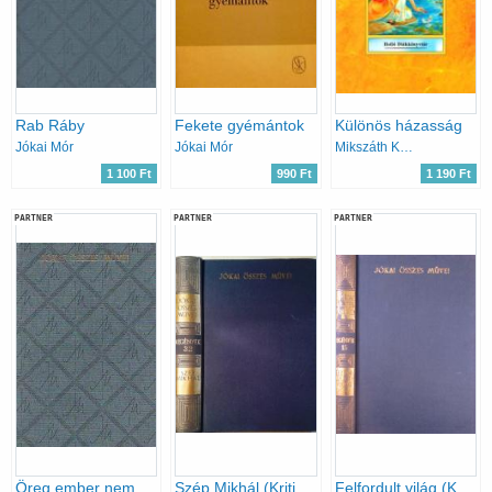
Rab Ráby
Fekete gyémántok
Különös házasság
Jókai Mór
Jókai Mór
Mikszáth Kálmán
1 100 Ft
990 Ft
1 190 Ft
PARTNER
PARTNER
PARTNER
Öreg ember nem vén ember
Szép Mikhál (Kritikai- Regények 32.)
Felfordult világ (Kritikai kiadás - Regények 15.)