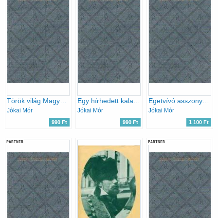
Török világ Magyarországon
Egy hírhedett kalandor a XVII. századból
Egetvívó asszonyszív
Jókai Mór
Jókai Mór
Jókai Mór
990 Ft
990 Ft
1 100 Ft
PARTNER
PARTNER