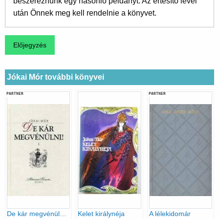
beszereznünk egy hasonló példányt. Az értesítő levél
után Önnek meg kell rendelnie a könyvet.
Jókai Mór további könyvei
PARTNER
PARTNER
De kár megvénülni! I-II.
Kelet királynéja
A lélekidomár