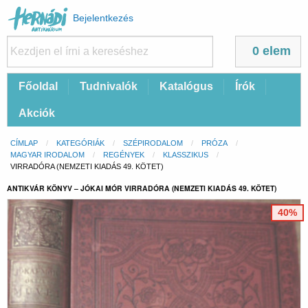
Felhasználói
Bejelentkezés
fiók
menüje
0 elem
Fő
Főoldal
Tudnivalók
Katalógus
Írók
navigáció
Akciók
Morzsa
CÍMLAP
KATEGÓRIÁK
SZÉPIRODALOM
PRÓZA
MAGYAR IRODALOM
REGÉNYEK
KLASSZIKUS
CURRENT:
VIRRADÓRA (NEMZETI KIADÁS 49. KÖTET)
ANTIKVÁR KÖNYV – JÓKAI MÓR VIRRADÓRA (NEMZETI KIADÁS 49. KÖTET)
40%