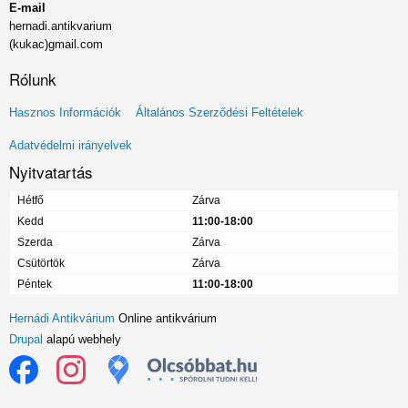
E-mail
hernadi.antikvarium
(kukac)gmail.com
Rólunk
Lábléc
Hasznos Információk
Általános Szerződési Feltételek
menü
Adatvédelmi irányelvek
Nyitvatartás
Hétfő
Zárva
Kedd
11:00-18:00
Szerda
Zárva
Csütörtök
Zárva
Péntek
11:00-18:00
Hernádi Antikvárium
Online antikvárium
Drupal
alapú webhely