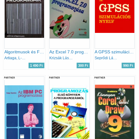
Algoritmusok és FORTRAN programjaik
Az Excel 7.0 programozása
A GPSS szimulációs nyelv
Artiaga, L-Davis, L. D.
Krizsák László
Seprődi László
1 490 Ft
300 Ft
990 Ft
PARTNER
PARTNER
PARTNER