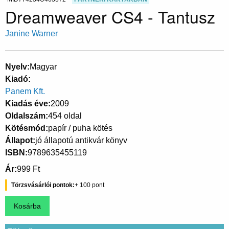
Dreamweaver CS4 - Tantusz
Janine Warner
Nyelv
Magyar
Kiadó
Panem Kft.
Kiadás éve
2009
Oldalszám
454 oldal
Kötésmód
papír / puha kötés
Állapot
jó állapotú antikvár könyv
ISBN
9789635455119
Ár
999 Ft
Törzsvásárlói pontok
100