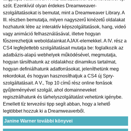
szót. Ezenkívül olyan érdekes Dreamweaver-
szolgáltatásokat is bemutat, mint a Dreamweaver Library. A
III. részben bemutatja, milyen nagyszerű kinézetű oldalakat
hozhatunk létre az interaktív képszolgáltatások, hang, videó
vagy animáció felhasználásával, illetve hogyan
fűszerezhetjük weboldalainkat AJAX-elemekkel. A IV. rész a
CS4 legfejlettebb szolgáltatásait mutatja be: foglalkozik az
adatbázis-alapú webhelyek működésével, megmutatja,
hogyan társíthatunk az oldalakhoz dinamikus tartalmat,
hogyan definiálhatunk adatforrásokat, jeleníthetünk meg
rekordokat, és hogyan hasznosíthatjuk a CS4 új Spry-
szolgáltatásait. A V., Top 10 című rész online források
gyűjteményével szolgál, ahol domainneveket
regisztrálhatunk és tárhelyszolgáltatást vehetünk igénybe.
Emellett tíz tervezési tipp segít abban, hogy a lehető
legtöbbet hozzuk ki a Dreamweaverből.
Janine Warner további könyvei