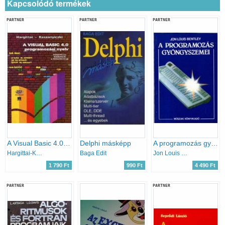
Kapcsolódó termékek
PARTNER
PARTNER
PARTNER
A Visual Basic 4.0 programozási nyelv
Delphi másképp
A programozás gyöngyszemei
Hargittai-Kaszanyiczki
Baga Edit
Jon Louis Bentley
1 790 Ft
990 Ft
4 490 Ft
PARTNER
PARTNER