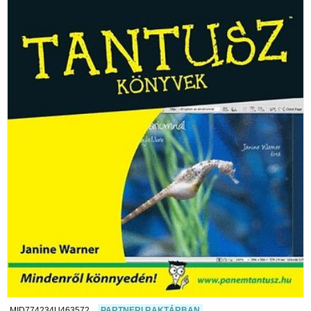
MID774234U463572
PARTNERI RAKTÁRBAN