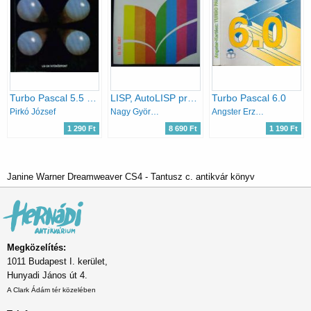
Turbo Pascal 5.5 Objektum-orientált programozás. Video-bufferek...
LISP, AutoLISP programozás AutoCAD-ben IBM PC-n
Turbo Pascal 6.0
Pirkó József
Nagy György Maczkó István
Angster Erzsébet
1 290 Ft
8 690 Ft
1 190 Ft
Janine Warner Dreamweaver CS4 - Tantusz c. antikvár könyv
Megközelítés:
1011 Budapest I. kerület,
Hunyadi János út 4.
A Clark Ádám tér közelében