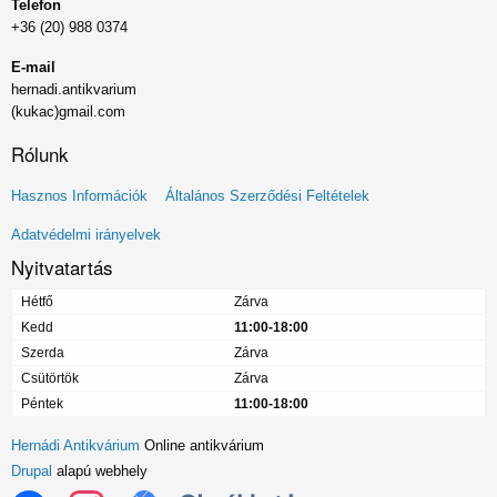
Telefon
+36 (20) 988 0374
E-mail
hernadi.antikvarium
(kukac)gmail.com
Rólunk
Lábléc
Hasznos Információk
Általános Szerződési Feltételek
menü
Adatvédelmi irányelvek
Nyitvatartás
Hétfő
Zárva
Kedd
11:00-18:00
Szerda
Zárva
Csütörtök
Zárva
Péntek
11:00-18:00
Hernádi Antikvárium
Online antikvárium
Drupal
alapú webhely