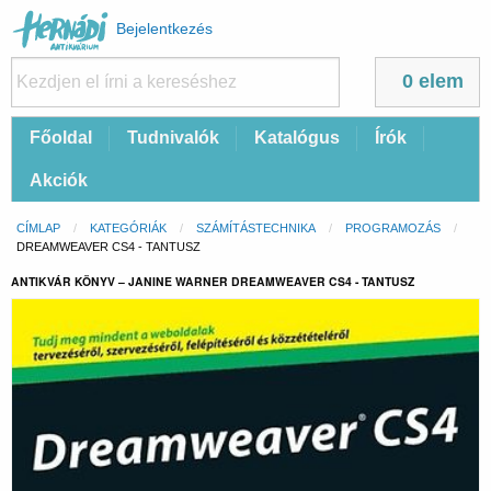
Felhasználói
Bejelentkezés
fiók
menüje
0 elem
Fő
Főoldal
Tudnivalók
Katalógus
Írók
navigáció
Akciók
Morzsa
CÍMLAP
KATEGÓRIÁK
SZÁMÍTÁSTECHNIKA
PROGRAMOZÁS
CURRENT:
DREAMWEAVER CS4 - TANTUSZ
ANTIKVÁR KÖNYV – JANINE WARNER DREAMWEAVER CS4 - TANTUSZ