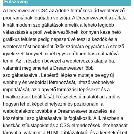
Fülszöveg
A Dreamweaver CS4 az Adobe-termékcsalád webtervező
programjának legújabb verziója. A Dreamweavert az általa
kínált modern szolgáltatások emelik a lehető legjobb
választássá a profi webtervezőknek, könnyen kezelhető
grafikus felülete pedig népszerűvé teszi a kezdők és a
webtervezést hobbiként űzők számára egyaránt. A szerző
igyekezett könyvét minél egyszerűbben használhatóvá
tenni. Az I. részben bevezet a webtervezés alapjaiba,
valamint megismertet a Dreamweaver főbb
szolgáltatásaival. Lépésről lépésre mutatja be egy új
webhely és weboldal létrehozását, létező webhelyek
importálását, az alapvető formázási lépéseket és a
hivatkozások beállítását. Részletes útmutatót ad arról is,
hogyan lehet képet elhelyezni és pozicionálni a
weboldalakon; továbbá a Dreamweaver tesztelési és
közzétételi szolgáltatásaival is foglalkozik. A II. részben a
kaszkád stíluslapokat és a CSS-elrendezések létrehozását
tárgyalja, valamint a HTML-táblázatokról és a keretekről ejt