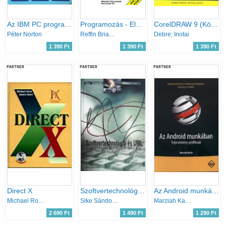
Az IBM PC programozása
Programozás - Első könyvem a programozásról
CorelDRAW 9 (Könnyen is lehet)
Péter Norton
Reffin Brian Smith
Debre; Inotai
1 390 Ft
1 390 Ft
1 390 Ft
PARTNER
PARTNER
PARTNER
Direct X
Szoftvertechnológia és UML
Az Android munkában - Teljesítmény profiknak
Michael Root; James Boer
Sike Sándor; Varga László
Marziah Karch
2 690 Ft
1 490 Ft
1 290 Ft