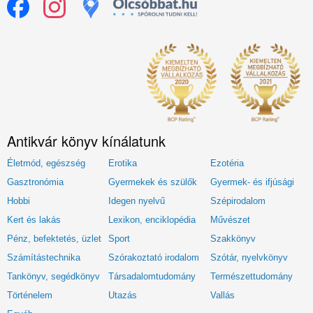
Antikvár könyv kínálatunk
Életmód, egészség
Erotika
Ezotéria
Gasztronómia
Gyermekek és szülők
Gyermek- és ifjúsági
Hobbi
Idegen nyelvű
Szépirodalom
Kert és lakás
Lexikon, enciklopédia
Művészet
Pénz, befektetés, üzlet
Sport
Szakkönyv
Számítástechnika
Szórakoztató irodalom
Szótár, nyelvkönyv
Tankönyv, segédkönyv
Társadalomtudomány
Természettudomány
Történelem
Utazás
Vallás