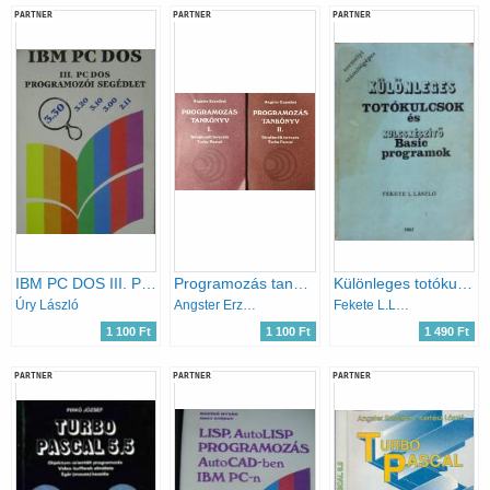
PARTNER
PARTNER
PARTNER
IBM PC DOS III. PC DOS programozói segédlet
Programozás tankönyv I-II. - Struktúrált tervezés Turbo Pascal
Különleges totókulcsok és kulcskészítő Basic programok
Úry László
Angster Erzsébet
Fekete L.László
1 100 Ft
1 100 Ft
1 490 Ft
PARTNER
PARTNER
PARTNER