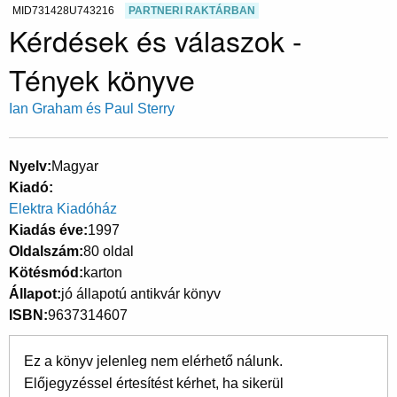
MID731428U743216
PARTNERI RAKTÁRBAN
Kérdések és válaszok -
Tények könyve
Ian Graham és Paul Sterry
Nyelv
Magyar
Kiadó
Elektra Kiadóház
Kiadás éve
1997
Oldalszám
80 oldal
Kötésmód
karton
Állapot
jó állapotú antikvár könyv
ISBN
9637314607
Ez a könyv jelenleg nem elérhető nálunk.
Előjegyzéssel értesítést kérhet, ha sikerül