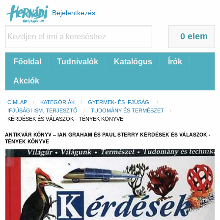
Felhasználói
Bejelentkezés
fiók
menüje
0 elem
Fő
Főoldal
Tudnivalók
Katalógus
Írók
navigáció
Akciók
Morzsa
CÍMLAP
KATEGÓRIÁK
GYERMEK- ÉS IFJÚSÁGI
IFJÚSÁGI ISM. TERJESZTŐ
TUDOMÁNY ÉS TERMÉSZET
CURRENT:
KÉRDÉSEK ÉS VÁLASZOK - TÉNYEK KÖNYVE
ANTIKVÁR KÖNYV – IAN GRAHAM ÉS PAUL STERRY KÉRDÉSEK ÉS VÁLASZOK -
TÉNYEK KÖNYVE