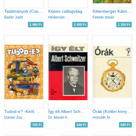
Találmányok (Csodálatos világunk)
Képes csillagvilág
Kittenberger Kálmán élete
Ballér Judit
Hédervári Péter
Fekete István
1 490 Ft
2 490 Ft
1 100 Ft
Tudod-e? -Kiről, miről van elnevezve?
Így élt Albert Schweitzer
Órák (Kolibri könyvek)
Dankó Zsuzsanna (szerk.)
Dr. Marék Antal
Horváth Árpád
740 Ft
840 Ft
840 Ft