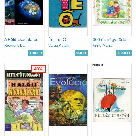
A Föld csodálatos története - Az ősrobbanástól az emberig
Én, Te, Ő
366 és négy történet a természetről
Reader's Digest (szerk.)
Varga Katalin
Anne-Marie Dalmais-Annie Bonhomme
1 490 Ft
990 Ft
1 990 Ft
PARTNER
40%