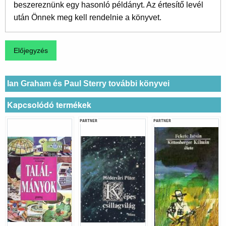
beszereznünk egy hasonló példányt. Az értesítő levél
után Önnek meg kell rendelnie a könyvet.
Ian Graham és Paul Sterry további könyvei
Kapcsolódó termékek
PARTNER
PARTNER