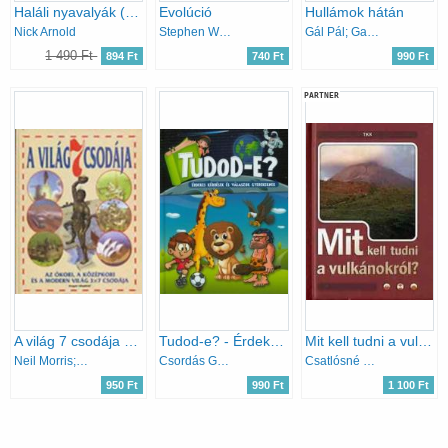
Haláli nyavalyák (Rettentő tudomány)
Evolúció
Hullámok hátán
Nick Arnold
Stephen Webster
Gál Pál; Gaál Éva
1 490 Ft
894 Ft
740 Ft
990 Ft
PARTNER
A világ 7 csodája – Az ókori, a középkori és a modern világ 3x7 csodája
Tudod-e? - Érdekes kérdések és válaszok gyerekeknek
Mit kell tudni a vulkánokról?
Neil Morris; Reg Cox
Csordás Gabriella (szerk.)
Csatlósné Miklós Anna
950 Ft
990 Ft
1 100 Ft