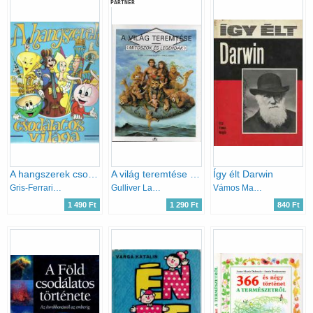
PARTNER
A hangszerek csodálatos világa
A világ teremtése (Mítoszok és legendák)
Így élt Darwin
Gris-Ferrari-Caumon
Gulliver Lap-és Könyvkiadó
Vámos Magda
1 490 Ft
1 290 Ft
840 Ft