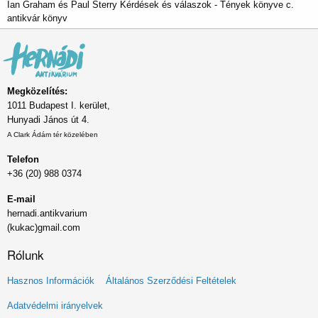
Ian Graham és Paul Sterry Kérdések és válaszok - Tények könyve c.
antikvár könyv
Megközelítés:
1011 Budapest I. kerület,
Hunyadi János út 4.
A Clark Ádám tér közelében
Telefon
+36 (20) 988 0374
E-mail
hernadi.antikvarium
(kukac)gmail.com
Rólunk
Lábléc
Hasznos Információk
Általános Szerződési Feltételek
menü
Adatvédelmi irányelvek