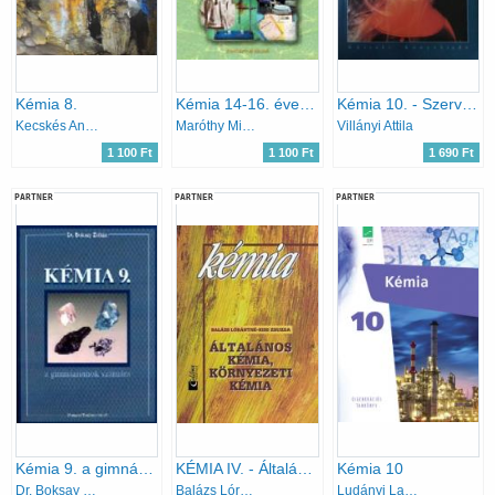
Kémia 8.
Kémia 14-16. éveseknek
Kémia 10. - Szerves kémia
Kecskés Andrásné, Rozgonyi Jánosné, Kiss Zsuzsanna
Maróthy Miklósné
Villányi Attila
1 100 Ft
1 100 Ft
1 690 Ft
PARTNER
PARTNER
PARTNER
Kémia 9. a gimnáziumok számára
KÉMIA IV. - Általános és környezeti kémia
Kémia 10
Dr. Boksay Zoltán
Balázs Lórántné; Kiss Zsuzsa
Ludányi Lajos, Szabó Krisztián, Tóth Zoltán, Ludányi Ágota