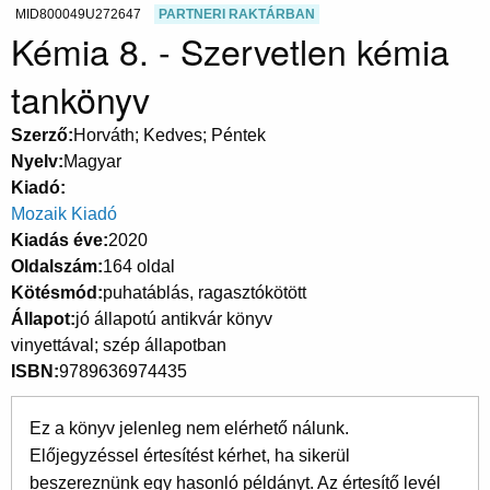
MID800049U272647
PARTNERI RAKTÁRBAN
Kémia 8. - Szervetlen kémia
tankönyv
Szerző
Horváth; Kedves; Péntek
Nyelv
Magyar
Kiadó
Mozaik Kiadó
Kiadás éve
2020
Oldalszám
164 oldal
Kötésmód
puhatáblás, ragasztókötött
Állapot
jó állapotú antikvár könyv
vinyettával; szép állapotban
ISBN
9789636974435
Ez a könyv jelenleg nem elérhető nálunk.
Előjegyzéssel értesítést kérhet, ha sikerül
beszereznünk egy hasonló példányt. Az értesítő levél