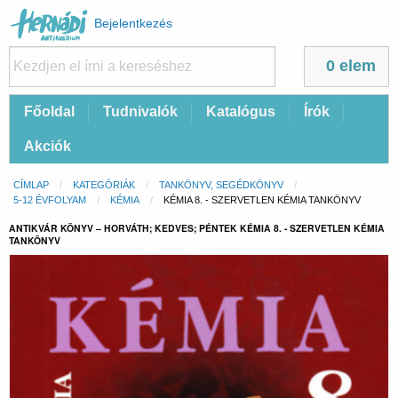
Felhasználói
Bejelentkezés
fiók
menüje
0 elem
Fő
Főoldal
Tudnivalók
Katalógus
Írók
navigáció
Akciók
Morzsa
CÍMLAP
KATEGÓRIÁK
TANKÖNYV, SEGÉDKÖNYV
5-12 ÉVFOLYAM
KÉMIA
CURRENT:
KÉMIA 8. - SZERVETLEN KÉMIA TANKÖNYV
ANTIKVÁR KÖNYV – HORVÁTH; KEDVES; PÉNTEK KÉMIA 8. - SZERVETLEN KÉMIA
TANKÖNYV