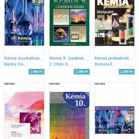
Kémia munkafüzet 9-10. II. kötet
Kémia 9. (szakiskola) - KO 0135
Kémia próbaérettségi - középszint
Bárány Zsolt - Hotziné Pócsi Anikó - Marchis Valér
Z. Orbán Erzsébet
Borissza Endre; Endrész Gyöngyi; Villányi Attila
1 890 Ft
1 290 Ft
2 390 Ft
PARTNER
PARTNER
PARTNER