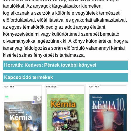
tanulókkal. Az anyagok tárgyalásakor kiemelten
foglalkoznak a szerzők a különféle vegyületek természeti
előfordulásával, előállításával és gyakorlati alkalmazásával,
az egyes témakörök pedig az adott anyag élettani,
környezetvédelmi vagy kultúrtörténeti szerepét bemutató
olvasmányokkal egészülnek ki. A könyv külön értéke, hogy a
tananyag feldolgozása során előforduló valamennyi kémiai
kísérlet színes fényképét is tartalmazza.
Horváth; Kedves; Péntek további könyvei
Kapcsolódó termékek
PARTNER
PARTNER
PARTNER