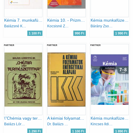
Kémia 7. munkafüzet - Bevezetés a kémiába
Kémia 10. - Prizma-könyvek
Kémia munkafüzet 9-10 I-II.
Balázsné Kerek M.; Elekné Becz B.; Villányi A.
Kocsisné Zalán Judit; Kónya Józsefné
Bárány Zsolt - Hotziné Pócsi Anikó - Marchis Valér Várallyainé - Balázs Judit
1 100 Ft
990 Ft
1 990 Ft
PARTNER
PARTNER
PARTNER
\"Chémia vagy természettitka\" - Egy nyár kalandos története
A kémiai folyamatok energetikai alapjai
Kémia munkafüzet 7-8. I. kötet
Balázs Lórántné dr.
Dr. Balázs Lóránt
Kincses Ildikó szerk.
1 290 Ft
1 100 Ft
1 890 Ft