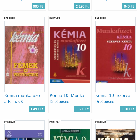
990 Ft
2 190 Ft
940 Ft
PARTNER
PARTNER
PARTNER
Kémia munkafüzet III. - Fémek és Vegyületeik
Kémia 10. Munkafüzet - Szervetlen és szerves kémia
Kémia 10. Szerves kémiai ismeretek. MS-2820T Munkafüzet
J. Balázs Katalin
Dr. Siposné Dr. Kedves Éva-Horváth Balázs-Péntek Lászlóné
Dr Siposné-Horváth B.-Péntek Lászlóné
1 490 Ft
1 690 Ft
1 100 Ft
PARTNER
PARTNER
PARTNER