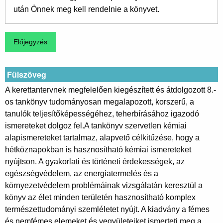
után Önnek meg kell rendelnie a könyvet.
Fülszöveg
A kerettantervnek megfelelően kiegészített és átdolgozott 8.-
os tankönyv tudományosan megalapozott, korszerű, a
tanulók teljesítőképességéhez, teherbírásához igazodó
ismereteket dolgoz fel.A tankönyv szervetlen kémiai
alapismereteket tartalmaz, alapvető célkitűzése, hogy a
hétköznapokban is hasznosítható kémiai ismereteket
nyújtson. A gyakorlati és történeti érdekességek, az
egészségvédelem, az energiatermelés és a
környezetvédelem problémáinak vizsgálatán keresztül a
könyv az élet minden területén hasznosítható komplex
természettudományi szemléletet nyújt. A kiadvány a fémes
és nemfémes elemeket és vegyületeiket ismerteti meg a