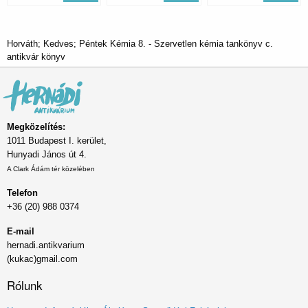
Horváth; Kedves; Péntek Kémia 8. - Szervetlen kémia tankönyv c.
antikvár könyv
Megközelítés:
1011 Budapest I. kerület,
Hunyadi János út 4.
A Clark Ádám tér közelében
Telefon
+36 (20) 988 0374
E-mail
hernadi.antikvarium
(kukac)gmail.com
Rólunk
Lábléc