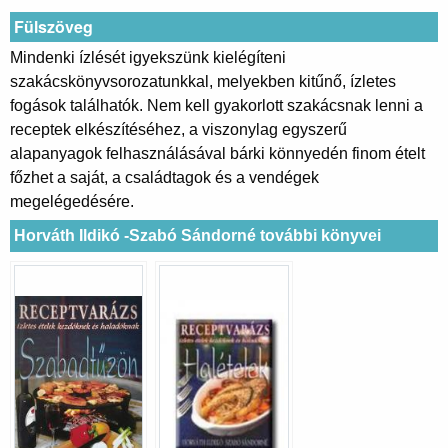
Fülszöveg
Mindenki ízlését igyekszünk kielégíteni
szakácskönyvsorozatunkkal, melyekben kitűnő, ízletes
fogások találhatók. Nem kell gyakorlott szakácsnak lenni a
receptek elkészítéséhez, a viszonylag egyszerű
alapanyagok felhasználásával bárki könnyedén finom ételt
főzhet a saját, a családtagok és a vendégek
megelégedésére.
Horváth Ildikó -Szabó Sándorné további könyvei