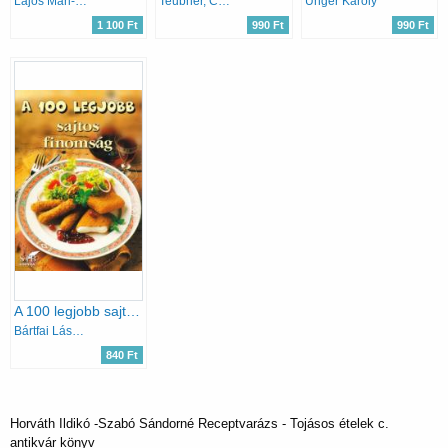
Lajos Mari-Hemző Károly
Teubner, Christian
Unger Károly
1 100 Ft
990 Ft
990 Ft
A 100 legjobb sajtos finomság
Bártfai László; Mózes István Miklós
840 Ft
Horváth Ildikó -Szabó Sándorné Receptvarázs - Tojásos ételek c.
antikvár könyv