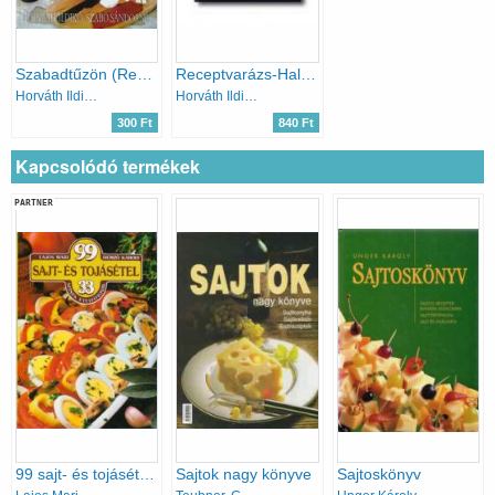
Szabadtűzön (Receptvarázs)
Receptvarázs-Halételek
Horváth Ildikó -Szabó Sándorné
Horváth Ildikó -Szabó Sándorné
300 Ft
840 Ft
Kapcsolódó termékek
PARTNER
99 sajt- és tojásétel 33 színes ételfotóval
Sajtok nagy könyve
Sajtoskönyv