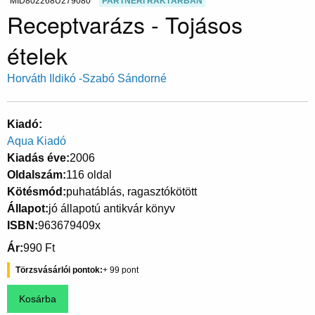
MID802268U279080
PARTNERI RAKTÁRBAN
Receptvarázs - Tojásos
ételek
Horváth Ildikó -Szabó Sándorné
Kiadó
Aqua Kiadó
Kiadás éve
2006
Oldalszám
116 oldal
Kötésmód
puhatáblás, ragasztókötött
Állapot
jó állapotú antikvár könyv
ISBN
963679409x
Ár
990 Ft
Törzsvásárlói pontok
99