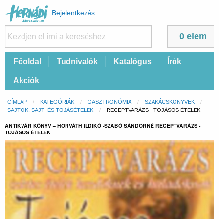
Felhasználói
Bejelentkezés
fiók
menüje
0 elem
Fő
Főoldal
Tudnivalók
Katalógus
Írók
navigáció
Akciók
Morzsa
CÍMLAP
KATEGÓRIÁK
GASZTRONÓMIA
SZAKÁCSKÖNYVEK
SAJTOK, SAJT- ÉS TOJÁSÉTELEK
CURRENT:
RECEPTVARÁZS - TOJÁSOS ÉTELEK
ANTIKVÁR KÖNYV – HORVÁTH ILDIKÓ -SZABÓ SÁNDORNÉ RECEPTVARÁZS -
TOJÁSOS ÉTELEK