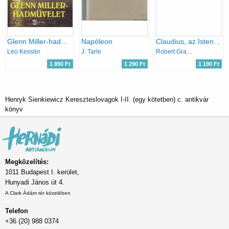
Glenn Miller-hadművelet
Napóleon
Claudius, az Isten (és felesége, Messalina) + Én, Claudius (2 mű)
Leo Kessler
J. Tarle
Robert Graves
1 890 Ft
1 290 Ft
1 190 Ft
Henryk Sienkiewicz Kereszteslovagok I-II. (egy kötetben) c. antikvár
könyv
Megközelítés:
1011 Budapest I. kerület,
Hunyadi János út 4.
A Clark Ádám tér közelében
Telefon
+36 (20) 988 0374