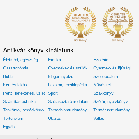
Antikvár könyv kínálatunk
Életmód, egészség
Erotika
Ezotéria
Gasztronómia
Gyermekek és szülők
Gyermek- és ifjúsági
Hobbi
Idegen nyelvű
Szépirodalom
Kert és lakás
Lexikon, enciklopédia
Művészet
Pénz, befektetés, üzlet
Sport
Szakkönyv
Számítástechnika
Szórakoztató irodalom
Szótár, nyelvkönyv
Tankönyv, segédkönyv
Társadalomtudomány
Természettudomány
Történelem
Utazás
Vallás
Egyéb