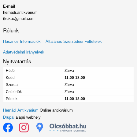
E-mail
hernadi.antikvarium
(kukac)gmail.com
Rólunk
Lábléc
Hasznos Információk
Általános Szerződési Feltételek
menü
Adatvédelmi irányelvek
Nyitvatartás
Hétfő
Zárva
Kedd
11:00-18:00
Szerda
Zárva
Csütörtök
Zárva
Péntek
11:00-18:00
Hernádi Antikvárium
Online antikvárium
Drupal
alapú webhely