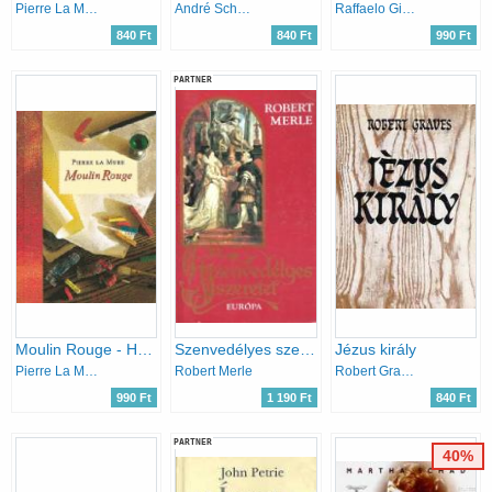
Pierre La Mure
André Schwarz-Bart
Raffaelo Giovagnoli
840 Ft
840 Ft
990 Ft
PARTNER
Moulin Rouge - Henri de Toulouse-Lautrec életregénye
Szenvedélyes szeretet
Jézus király
Pierre La Mure
Robert Merle
Robert Graves
990 Ft
1 190 Ft
840 Ft
PARTNER
40%