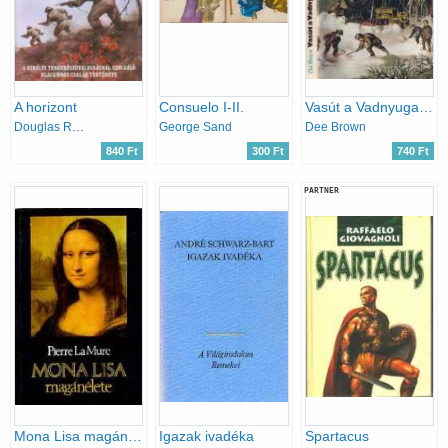
A horizont
Consuelo I-II.
Vasút a Vadnyugaton (szivárvány)
Douglas Reeman
George Sand
Dee Brown
840 Ft
300 Ft
740 Ft
PARTNER
Mona Lisa magánélete
Igazak ivadéka
Spartacus