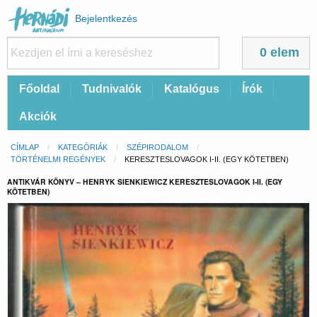
Felhasználói
Bejelentkezés
fiók
menüje
0 elem
Fő
Főoldal
Tudnivalók
Katalógus
Írók
navigáció
Akciók
Morzsa
CÍMLAP
KATEGÓRIÁK
SZÉPIRODALOM
TÖRTÉNELMI REGÉNYEK
CURRENT:
KERESZTESLOVAGOK I-II. (EGY KÖTETBEN)
ANTIKVÁR KÖNYV – HENRYK SIENKIEWICZ KERESZTESLOVAGOK I-II. (EGY
KÖTETBEN)