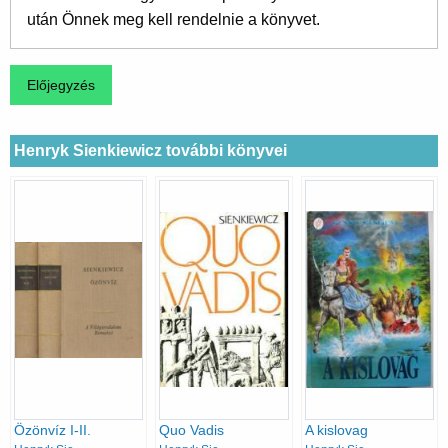
után Önnek meg kell rendelnie a könyvet.
Henryk Sienkiewicz további könyvei
Özönvíz I-II.
Quo Vadis
A kislovag