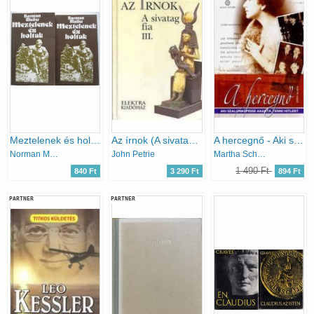
Meztelenek és holtak I-II.
Az írnok (A sivatag fia III.)
A hercegnő - Aki szalonképessé akarta tenni Hitlert
Norman Mailer
John Petrie
Martha Schad
1 490 Ft
840 Ft
3 290 Ft
894 Ft
PARTNER
PARTNER