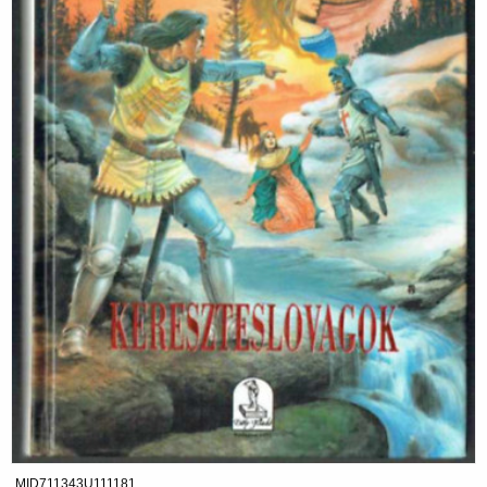
MID711343U111181