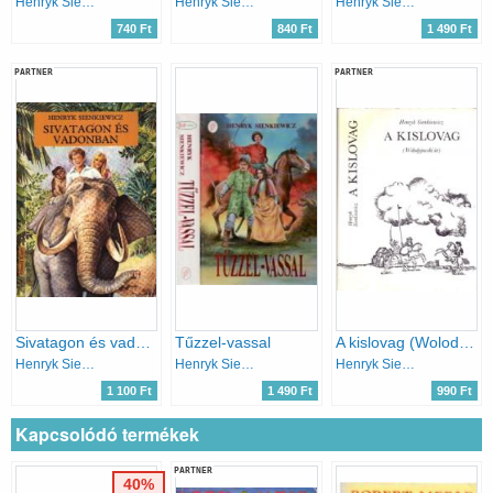
Henryk Sienkiewicz
Henryk Sienkiewicz
Henryk Sienkiewicz
740 Ft
840 Ft
1 490 Ft
PARTNER
PARTNER
Sivatagon és vadonban
Tűzzel-vassal
A kislovag (Wolodyjowski úr)
Henryk Sienkiewicz
Henryk Sienkiewicz
Henryk Sienkiewicz
1 100 Ft
1 490 Ft
990 Ft
Kapcsolódó termékek
PARTNER
40%