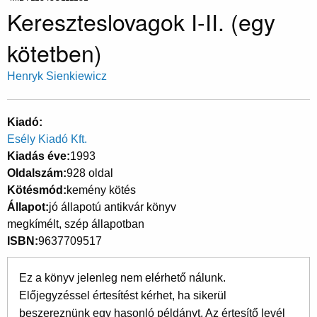
Kereszteslovagok I-II. (egy
kötetben)
Henryk Sienkiewicz
Kiadó
Esély Kiadó Kft.
Kiadás éve
1993
Oldalszám
928 oldal
Kötésmód
kemény kötés
Állapot
jó állapotú antikvár könyv
megkímélt, szép állapotban
ISBN
9637709517
Ez a könyv jelenleg nem elérhető nálunk.
Előjegyzéssel értesítést kérhet, ha sikerül
beszereznünk egy hasonló példányt. Az értesítő levél