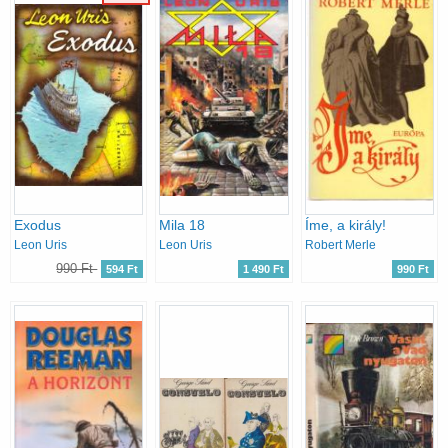
Exodus
Mila 18
Íme, a király!
Leon Uris
Leon Uris
Robert Merle
990 Ft
594 Ft
1 490 Ft
990 Ft