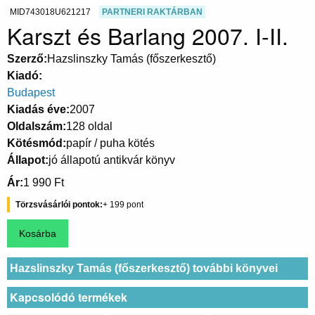
MID743018U621217
PARTNERI RAKTÁRBAN
Karszt és Barlang 2007. I-II.
Szerző
Hazslinszky Tamás (főszerkesztő)
Kiadó
Budapest
Kiadás éve
2007
Oldalszám
128 oldal
Kötésmód
papír / puha kötés
Állapot
jó állapotú antikvár könyv
Ár
1 990 Ft
Törzsvásárlói pontok
199
Hazslinszky Tamás (főszerkesztő) további könyvei
Kapcsolódó termékek