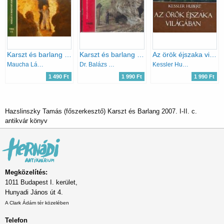
Karszt és barlang 1994/I-II.
Karszt és barlang 1986/I-II.
Az örök éjszaka világában
Maucha László (szerk.)
Dr. Balázs Dénes (főszerk.)
Kessler Hubert
1 490 Ft
1 990 Ft
1 990 Ft
Hazslinszky Tamás (főszerkesztő) Karszt és Barlang 2007. I-II. c.
antikvár könyv
Megközelítés:
1011 Budapest I. kerület,
Hunyadi János út 4.
A Clark Ádám tér közelében
Telefon