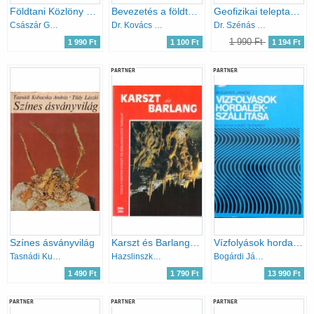
Földtani Közlöny Vol. 128. Nos. 2-3. - Bulletin of the Hungarian Geological Society
Bevezetés a földtan tudományába
Geofizikai teleptan (A geofizikai kutatómódszerek alkalmazása)
Császár Géza (főszerk.)
Dr. Kovács József
Dr. Szénás György
1 990 Ft
1 990 Ft
1 100 Ft
1 194 Ft
PARTNER
PARTNER
Színes ásványvilág
Karszt és Barlang 2000-2001. évf.
Vízfolyások hordalékszállítása
Tasnádi Kubacska A.-Tildy L.
Hazslinszky Tamás
Bogárdi János
1 490 Ft
1 790 Ft
13 990 Ft
PARTNER
PARTNER
PARTNER