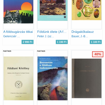
A földsugárzás titkai
Földünk élete (A föld enciklopédiája)
Drágakőkalauz
Gelencsér László
Peter J. (szerk.) Smith
Bauer, J.-Bouska, V.-Tvrz, F.
2 990 Ft
1 190 Ft
1 100 Ft
PARTNER
PARTNER
40%