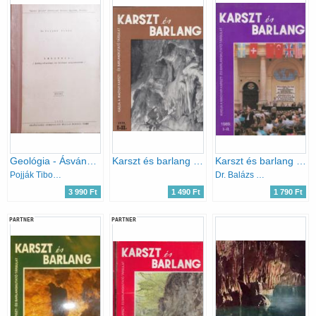
Geológia - Ásvány-kőzettani és földtani alapismeretek
Karszt és barlang 1979. I-II. (egy kötetben)
Karszt és barlang 1989/I-II. (egy kötetben)
Pojják Tibor Dr.
Dr. Balázs Dénes (főszerk.)
3 990 Ft
1 490 Ft
1 790 Ft
PARTNER
PARTNER