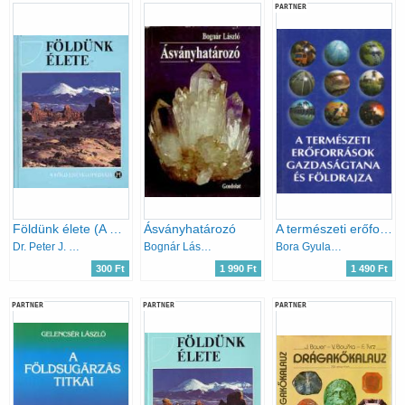
PARTNER
Földünk élete (A Föld enciklopédiája)
Ásványhatározó
A természeti erőforrások gazdaságtana és földrajza
Dr. Peter J. Smith - Kékes Mária
Bognár László
Bora Gyula-Korompai Attila
300 Ft
1 990 Ft
1 490 Ft
PARTNER
PARTNER
PARTNER