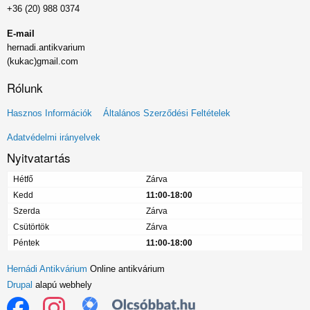
+36 (20) 988 0374
E-mail
hernadi.antikvarium
(kukac)gmail.com
Rólunk
Lábléc
Hasznos Információk
Általános Szerződési Feltételek
menü
Adatvédelmi irányelvek
Nyitvatartás
Hétfő
Zárva
Kedd
11:00-18:00
Szerda
Zárva
Csütörtök
Zárva
Péntek
11:00-18:00
Hernádi Antikvárium
Online antikvárium
Drupal
alapú webhely