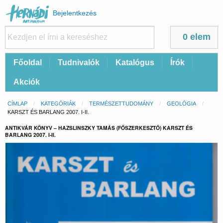
Felhasználói
Bejelentkezés
fiók
menüje
0 elem
Fő
Főoldal
Tudnivalók
Katalógus
Írók
navigáció
Akciók
Morzsa
CÍMLAP
KATEGÓRIÁK
TERMÉSZETTUDOMÁNY
GEOLÓGIA
CURRENT:
KARSZT ÉS BARLANG 2007. I-II.
ANTIKVÁR KÖNYV – HAZSLINSZKY TAMÁS (FŐSZERKESZTŐ) KARSZT ÉS
BARLANG 2007. I-II.