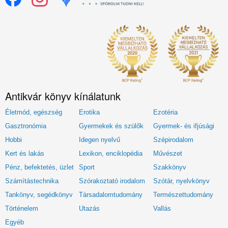
Antikvár könyv kínálatunk
Életmód, egészség
Erotika
Ezotéria
Gasztronómia
Gyermekek és szülők
Gyermek- és ifjúsági
Hobbi
Idegen nyelvű
Szépirodalom
Kert és lakás
Lexikon, enciklopédia
Művészet
Pénz, befektetés, üzlet
Sport
Szakkönyv
Számítástechnika
Szórakoztató irodalom
Szótár, nyelvkönyv
Tankönyv, segédkönyv
Társadalomtudomány
Természettudomány
Történelem
Utazás
Vallás
Egyéb