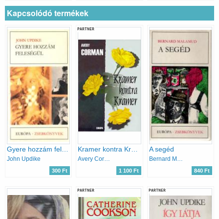
Kapcsolódó termékek
PARTNER
Gyere hozzám feleségül
Kramer kontra Kramer
A segéd
John Updike
Avery Corman
Bernard Malamud
300 Ft
1 100 Ft
840 Ft
PARTNER
PARTNER