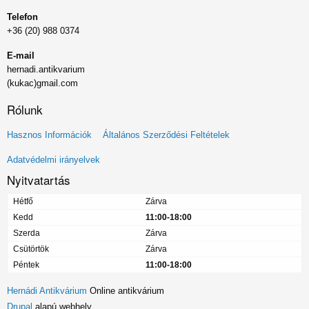
Telefon
+36 (20) 988 0374
E-mail
hernadi.antikvarium
(kukac)gmail.com
Rólunk
Lábléc
Hasznos Információk
Általános Szerződési Feltételek
menü
Adatvédelmi irányelvek
Nyitvatartás
Hétfő
Zárva
Kedd
11:00-18:00
Szerda
Zárva
Csütörtök
Zárva
Péntek
11:00-18:00
Hernádi Antikvárium
Online antikvárium
Drupal
alapú webhely