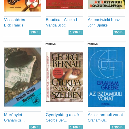
Visszatérés
Boudica - A bika látomása
Az eastwicki boszorkányok
Dick Francis
Manda Scott
John Updike
990 Ft
1 290 Ft
950 Ft
PARTNER
PARTNER
Merénylet
Gyertyaláng a szélben (Marilyn Monroe emlékére)
Az isztambuli vonat
Graham Greene
George Bernau
Graham Greene
840 Ft
1 100 Ft
1 390 Ft