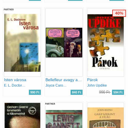
PARTNER
40%
Isten városa
Bellefleur avagy a családi átok I-II.
Párok
E. L. Doctorow
Joyce Carol Oates
John Updike
990 Ft
990 Ft
840 Ft
594 Ft
PARTNER