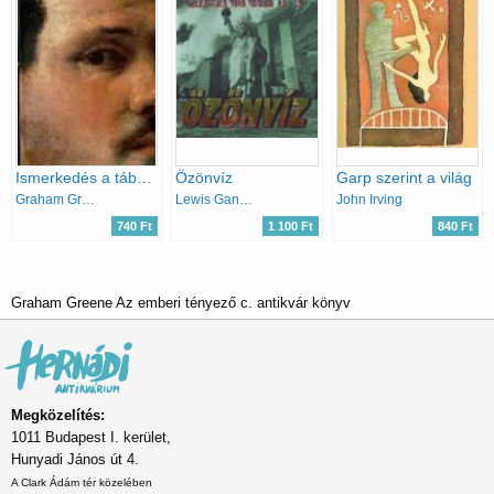
Ismerkedés a tábornokkal (mérleg)
Özönvíz
Garp szerint a világ
Graham Greene
Lewis Gannett
John Irving
740 Ft
1 100 Ft
840 Ft
Graham Greene Az emberi tényező c. antikvár könyv
Megközelítés:
1011 Budapest I. kerület,
Hunyadi János út 4.
A Clark Ádám tér közelében