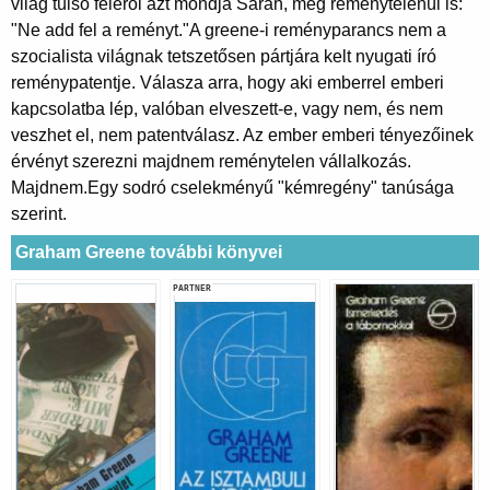
világ túlsó feléről azt mondja Sarah, még reménytelenül is:
"Ne add fel a reményt."A greene-i reményparancs nem a
szocialista világnak tetszetősen pártjára kelt nyugati író
reménypatentje. Válasza arra, hogy aki emberrel emberi
kapcsolatba lép, valóban elveszett-e, vagy nem, és nem
veszhet el, nem patentválasz. Az ember emberi tényezőinek
érvényt szerezni majdnem reménytelen vállalkozás.
Majdnem.Egy sodró cselekményű "kémregény" tanúsága
szerint.
Graham Greene további könyvei
PARTNER