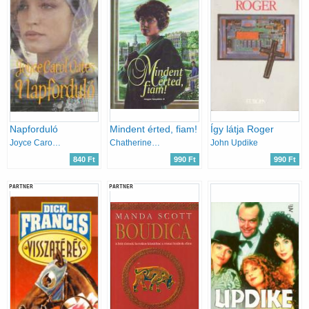
Napforduló
Mindent érted, fiam!
Így látja Roger
Joyce Carol Oates
Chatherine Cookson
John Updike
840 Ft
990 Ft
990 Ft
PARTNER
PARTNER