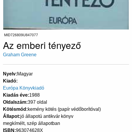
MID726809U847077
Az emberi tényező
Graham Greene
Nyelv
Magyar
Kiadó
Európa Könyvkiadó
Kiadás éve
1988
Oldalszám
397 oldal
Kötésmód
kemény kötés (papír védőborítóval)
Állapot
jó állapotú antikvár könyv
megkímélt, szép állapotban
ISBN
963074628X