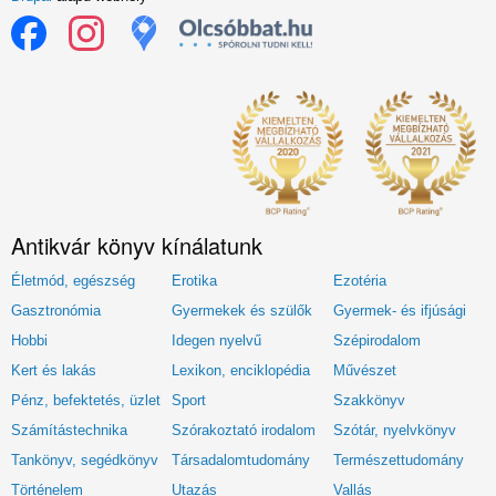
Antikvár könyv kínálatunk
Életmód, egészség
Erotika
Ezotéria
Gasztronómia
Gyermekek és szülők
Gyermek- és ifjúsági
Hobbi
Idegen nyelvű
Szépirodalom
Kert és lakás
Lexikon, enciklopédia
Művészet
Pénz, befektetés, üzlet
Sport
Szakkönyv
Számítástechnika
Szórakoztató irodalom
Szótár, nyelvkönyv
Tankönyv, segédkönyv
Társadalomtudomány
Természettudomány
Történelem
Utazás
Vallás