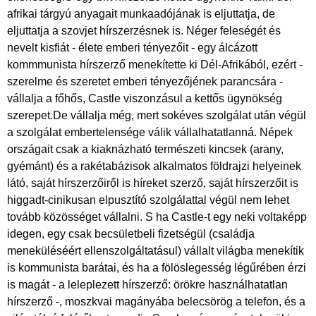
afrikai tárgyú anyagait munkaadójának is eljuttatja, de
eljuttatja a szovjet hírszerzésnek is. Néger feleségét és
nevelt kisfiát - élete emberi tényezőit - egy álcázott
kommmunista hírszerző menekítette ki Dél-Afrikából, ezért -
szerelme és szeretet emberi tényezőjének parancsára -
vállalja a főhős, Castle viszonzásul a kettős ügynökség
szerepet.De vállalja még, mert sokéves szolgálat után végül
a szolgálat embertelensége válik vállalhatatlanná. Népek
országait csak a kiaknázható természeti kincsek (arany,
gyémánt) és a rakétabázisok alkalmatos földrajzi helyeinek
látó, saját hírszerzőiről is híreket szerző, saját hírszerzőit is
higgadt-cinikusan elpusztító szolgálattal végül nem lehet
tovább közösséget vállalni. S ha Castle-t egy neki voltaképp
idegen, egy csak becsületbeli fizetségül (családja
meneküléséért ellenszolgáltatásul) vállalt világba menekítik
is kommunista barátai, és ha a fölöslegesség légűrében érzi
is magát - a leleplezett hírszerző: örökre használhatatlan
hírszerző -, moszkvai magányába belecsörög a telefon, és a