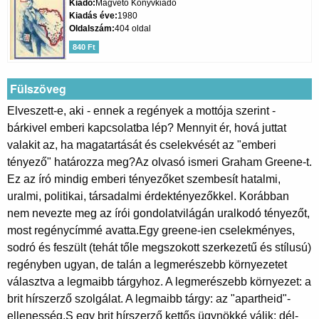
Kiadó
Magvető Könyvkiadó
Kiadás éve
1980
Oldalszám
404 oldal
840 Ft
Fülszöveg
Elveszett-e, aki - ennek a regények a mottója szerint -
bárkivel emberi kapcsolatba lép? Mennyit ér, hová juttat
valakit az, ha magatartását és cselekvését az "emberi
tényező" határozza meg?Az olvasó ismeri Graham Greene-t.
Ez az író mindig emberi tényezőket szembesít hatalmi,
uralmi, politikai, társadalmi érdektényezőkkel. Korábban
nem nevezte meg az írói gondolatvilágán uralkodó tényezőt,
most regénycímmé avatta.Egy greene-ien cselekményes,
sodró és feszült (tehát tőle megszokott szerkezetű és stílusú)
regényben ugyan, de talán a legmerészebb környezetet
választva a legmaibb tárgyhoz. A legmerészebb környezet: a
brit hírszerző szolgálat. A legmaibb tárgy: az "apartheid"-
ellenesség.S egy brit hírszerző kettős ügynökké válik: dél-