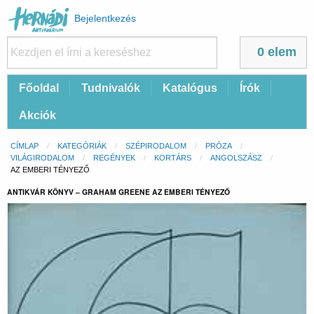
Felhasználói
Bejelentkezés
fiók
menüje
0 elem
Fő
Főoldal
Tudnivalók
Katalógus
Írók
navigáció
Akciók
Morzsa
CÍMLAP
KATEGÓRIÁK
SZÉPIRODALOM
PRÓZA
VILÁGIRODALOM
REGÉNYEK
KORTÁRS
ANGOLSZÁSZ
CURRENT:
AZ EMBERI TÉNYEZŐ
ANTIKVÁR KÖNYV – GRAHAM GREENE AZ EMBERI TÉNYEZŐ