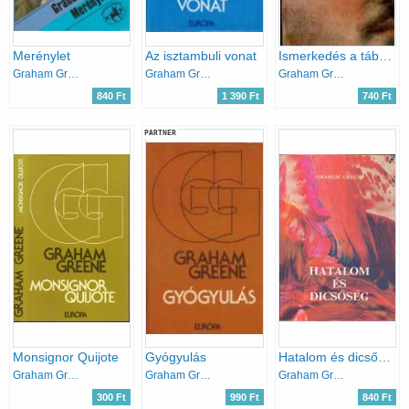
Merénylet
Az isztambuli vonat
Ismerkedés a tábornokkal (mérleg)
Graham Greene
Graham Greene
Graham Greene
840 Ft
1 390 Ft
740 Ft
PARTNER
Monsignor Quijote
Gyógyulás
Hatalom és dicsőség
Graham Greene
Graham Greene
Graham Greene
300 Ft
990 Ft
840 Ft