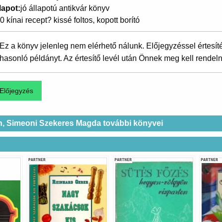
lapot
jó állapotú antikvár könyv
0 kínai recept? kissé foltos, kopott borító
Ez a könyv jelenleg nem elérhető nálunk. Előjegyzéssel értesít
hasonló példányt. Az értesítő levél után Önnek meg kell rendeln
ván, Simeoni Szekeres Magda további könyvei
PARTNER
PARTNER
PARTNER