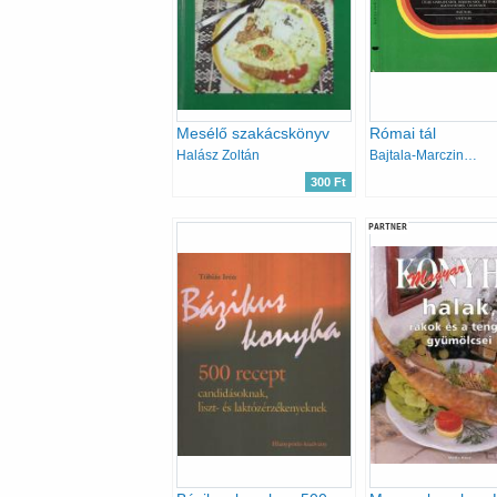
Mesélő szakácskönyv
Római tál
Halász Zoltán
Bajtala-Marczinek-Pető
300 Ft
PARTNER