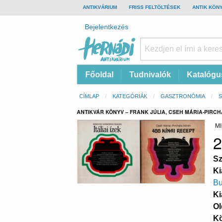
TOP
ANTIKVÁRIUM
FRISS FELTÖLTÉSEK
ANTIK KÖN
BAR
Felhasználói
Bejelentkezés
fiók
menüje
Hernádi
Fő
Főoldal
Tudnivalók
Katalógu
Antikvárium
navigáció
Online
Morzsa
CÍMLAP
KATEGÓRIÁK
GASZTRONÓMIA
antikvárium
ANTIKVÁR KÖNYV – FRANK JÚLIA, CSEH MÁRIA-PIRCHA
MI
2
Sz
Ki
Bu
Ki
Ol
K