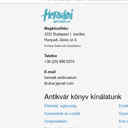
Megközelítés:
1011 Budapest I. kerület,
Hunyadi János út 4.
A Clark Ádám tér közelében
Telefon
+36 (20) 988 0374
E-mail
hernadi.antikvarium
(kukac)gmail.com
Antikvár könyv kínálatunk
Életmód, egészség
Eroti
Gyermekek és szülők
Gyerm
Szépirodalom
Kert 