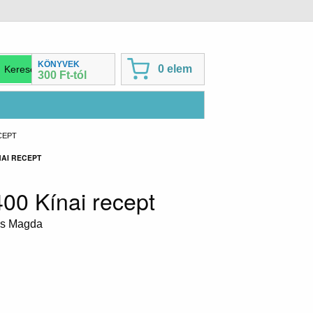
KÖNYVEK
0 elem
300 Ft-tól
ECEPT
NAI RECEPT
400 Kínai recept
res Magda