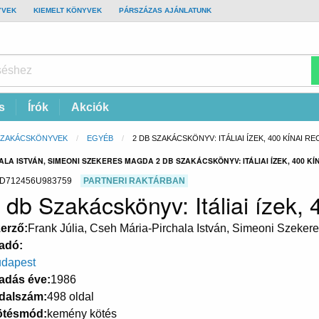
YVEK
KIEMELT KÖNYVEK
PÁRSZÁZAS AJÁNLATUNK
s
Írók
Akciók
SZAKÁCSKÖNYVEK
EGYÉB
CURRENT:
2 DB SZAKÁCSKÖNYV: ITÁLIAI ÍZEK, 400 KÍNAI R
LA ISTVÁN, SIMEONI SZEKERES MAGDA 2 DB SZAKÁCSKÖNYV: ITÁLIAI ÍZEK, 400 KÍ
D712456U983759
PARTNERI RAKTÁRBAN
 db Szakácskönyv: Itáliai ízek, 
erző
Frank Júlia, Cseh Mária-Pirchala István, Simeoni Szeke
adó
dapest
adás éve
1986
dalszám
498 oldal
ötésmód
kemény kötés