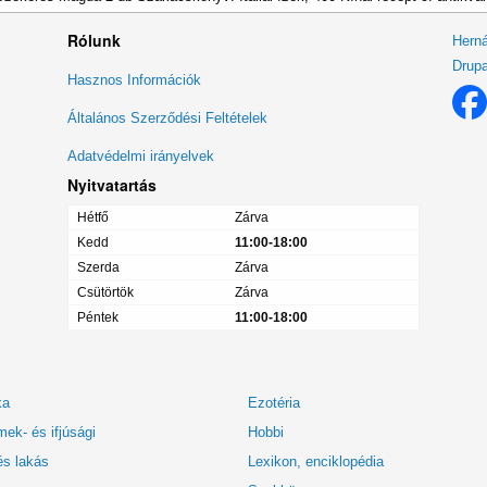
Rólunk
Herná
Drupa
Lábléc
Hasznos Információk
menü
Általános Szerződési Feltételek
Adatvédelmi irányelvek
Nyitvatartás
Hétfő
Zárva
Kedd
11:00-18:00
Szerda
Zárva
Csütörtök
Zárva
Péntek
11:00-18:00
ka
Ezotéria
ek- és ifjúsági
Hobbi
és lakás
Lexikon, enciklopédia