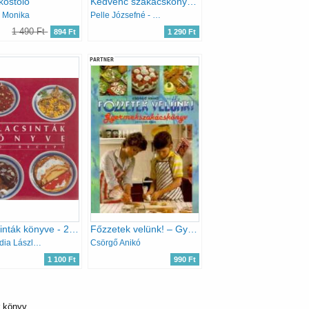
kóstoló
Kedvenc szakácskönyvem
 Monika
Pelle Józsefné - Nagy Elvira
1 490 Ft
894 Ft
1 290 Ft
PARTNER
Palacsinták könyve - 222 recept
Főzzetek velünk! – Gyermekszakácskönyv
Csizmadia László; Poós Lászlóné
Csörgő Anikó
1 100 Ft
990 Ft
r könyv