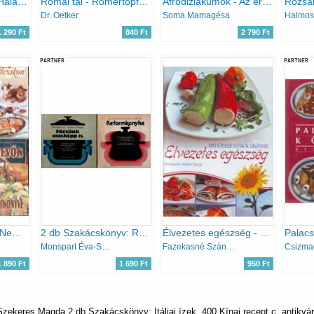
Magyar konyha - Halak, rákok és a tenger gyümölcsei
Római tál - Römertopf, az egészséges és kímélő főzés
Afrodiziákumok - Az érzékletektől az érzékiségig - vágykeltő receptjeim gyűjteménye
Rózsa
Dr. Oetker
Soma Mamagésa
Halmos
1 290 Ft
840 Ft
2 790 Ft
PARTNER
PARTNER
Nagy fritukönyv + Nem boszorkányság - Háztartás takarékon + Tvr-hét Receptlexikon + Nagyevők szakácskönyve (4 kötet)
2 db Szakácskönyv: Reformkonyha, Főzzünk másképp is.
Élvezetes egészség - Bio ételek szakácskönyve
Monspart Éva-Salamon Magda, Dr. Oláh Andor-Kállai Klára-Vadnai Zsolt
Fazekasné Szántó Tünde
1 890 Ft
1 690 Ft
950 Ft
Szekeres Magda 2 db Szakácskönyv: Itáliai ízek, 400 Kínai recept c. antikvá