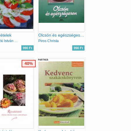
 ételek
Olcsón és egészségesen
Verhóczki István (szerk.)
Piros Christa
990 Ft
990 Ft
PARTNER
40%