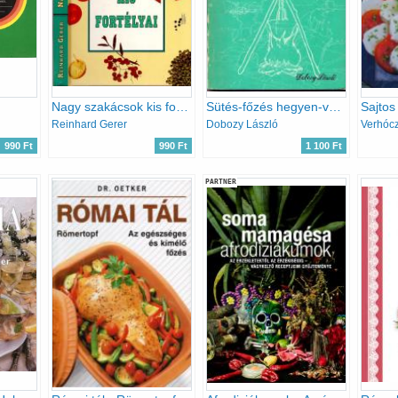
Nagy szakácsok kis fortélyai
Sütés-főzés hegyen-völgyön vízparton
Sajtos
Reinhard Gerer
Dobozy László
990 Ft
990 Ft
1 100 Ft
PARTNER