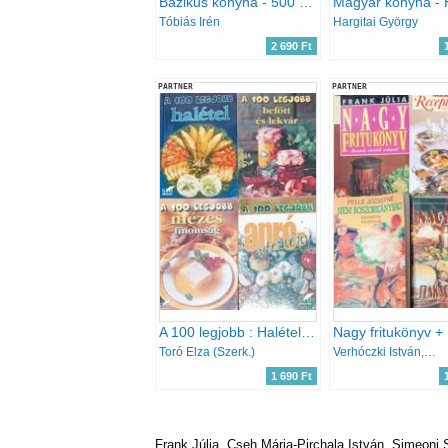
Bázikus konyha - 500 recept candidásoknak, liszt- és laktózérzékenyeknek
Tóbiás Irén
Hargitai György
2 690 Ft
PARTNER
PARTNER
A 100 legjobb : Halétel + Befőtt és lekvár + Mézes finomság + Aprósütemény (4 kötet)
Toró Elza (Szerk.)
Verhóczki István, Papp Endre, Pelle Józsefné, Frank Júlia
1 690 Ft
Frank Júlia, Cseh Mária-Pirchala István, Simeoni 