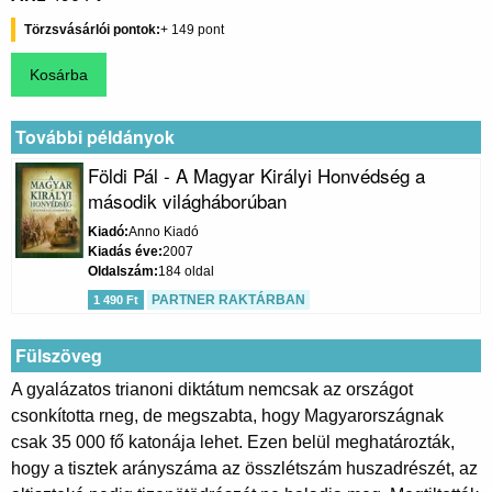
Törzsvásárlói pontok
149
További példányok
Földi Pál - A Magyar Királyi Honvédség a
második világháborúban
Kiadó
Anno Kiadó
Kiadás éve
2007
Oldalszám
184 oldal
PARTNER RAKTÁRBAN
1 490 Ft
Fülszöveg
A gyalázatos trianoni diktátum nemcsak az országot
csonkította rneg, de megszabta, hogy Magyarországnak
csak 35 000 fő katonája lehet. Ezen belül meghatározták,
hogy a tisztek arányszáma az összlétszám huszadrészét, az