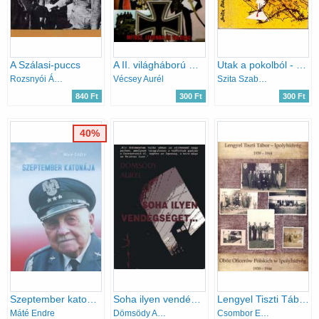
A Szálasi-puccs
A II. világháború Magyarországon
Utak a pokolból - Magyar deportáltak az annektált Ausztriában 1944-1945
Rozsnyói Ágnes
Vécsey Aurél
Szita Szabolcs
840 Ft
300 Ft
300 Ft
40%
Szeptember katonája (Zolnierz Wrzesnia)
Soha ilyen vendégséget...-Magyar tiszti hadifoglyok a Szovjetúnióban (1945-1947)
Lengyel Tiszti Tábor - Ipolyhídvég - Obóz Oficerów Polskich w Ipolyhídvég 1939-1944 ( Lengyel - Magyar nyelvű )
Máté Endre
Dömsödy Aurél
Csombor Erzsébet szerk.