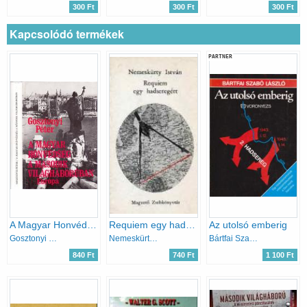
300 Ft
300 Ft
300 Ft
Kapcsolódó termékek
PARTNER
A Magyar Honvédség a második világháborúban
Requiem egy hadseregért
Az utolsó emberig
Gosztonyi Péter
Nemeskürty István
Bártfai Szabó László
840 Ft
740 Ft
1 100 Ft