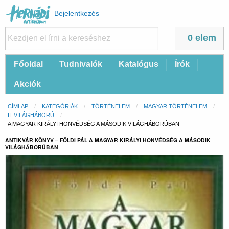
Felhasználói
Bejelentkezés
fiók
menüje
0 elem
Fő
Főoldal
Tudnivalók
Katalógus
Írók
navigáció
Akciók
Morzsa
CÍMLAP
KATEGÓRIÁK
TÖRTÉNELEM
MAGYAR TÖRTÉNELEM
II. VILÁGHÁBORÚ
CURRENT:
A MAGYAR KIRÁLYI HONVÉDSÉG A MÁSODIK VILÁGHÁBORÚBAN
ANTIKVÁR KÖNYV – FÖLDI PÁL A MAGYAR KIRÁLYI HONVÉDSÉG A MÁSODIK
VILÁGHÁBORÚBAN