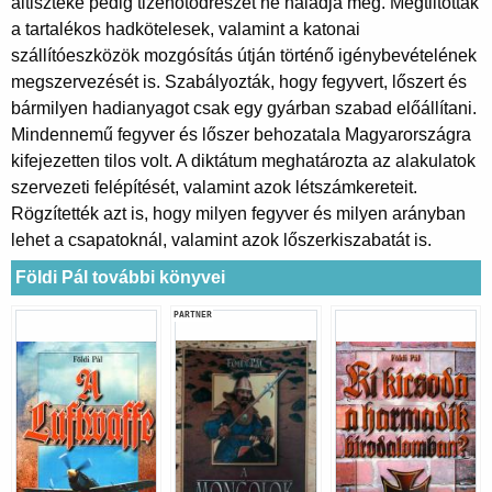
altiszteké pedig tizenötödrészét ne haladja meg. Megtiltották
a tartalékos hadkötelesek, valamint a katonai
szállítóeszközök mozgósítás útján történő igénybevételének
megszervezését is. Szabályozták, hogy fegyvert, lőszert és
bármilyen hadianyagot csak egy gyárban szabad előállítani.
Mindennemű fegyver és lőszer behozatala Magyarországra
kifejezetten tilos volt. A diktátum meghatározta az alakulatok
szervezeti felépítését, valamint azok létszámkereteit.
Rögzítették azt is, hogy milyen fegyver és milyen arányban
lehet a csapatoknál, valamint azok lőszerkiszabatát is.
Földi Pál további könyvei
PARTNER