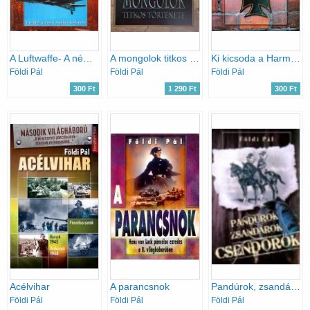
A Luftwaffe- A német katonai repülés története a II. világháborúban
A mongolok titkos története
Ki kicsoda a Harmadik Birodalomban?
Földi Pál
Földi Pál
Földi Pál
300 Ft
1 290 Ft
300 Ft
Acélvihar
A parancsnok
Pandúrok, zsandárok, csendőrök
Földi Pál
Földi Pál
Földi Pál