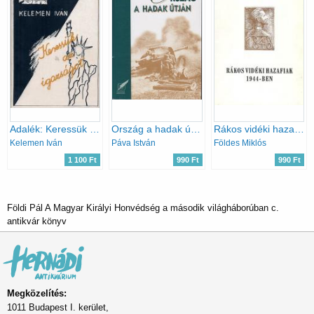
Adalék: Keressük az igazságot
Ország a hadak útján
Rákos vidéki hazafiak 1944-ben
Kelemen Iván
Páva István
Földes Miklós
1 100 Ft
990 Ft
990 Ft
Földi Pál A Magyar Királyi Honvédség a második világháborúban c.
antikvár könyv
Megközelítés:
1011 Budapest I. kerület,