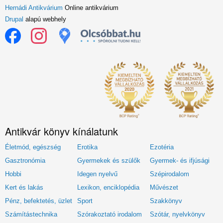
Hernádi Antikvárium
Online antikvárium
Drupal
alapú webhely
Antikvár könyv kínálatunk
Életmód, egészség
Erotika
Ezotéria
Gasztronómia
Gyermekek és szülők
Gyermek- és ifjúsági
Hobbi
Idegen nyelvű
Szépirodalom
Kert és lakás
Lexikon, enciklopédia
Művészet
Pénz, befektetés, üzlet
Sport
Szakkönyv
Számítástechnika
Szórakoztató irodalom
Szótár, nyelvkönyv