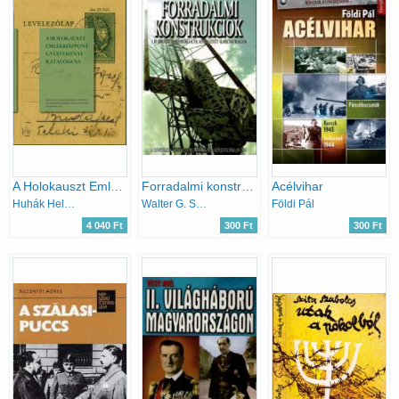
A ​Holokauszt Emlékközpont gyűjteményi katalógusa
Forradalmi konstrukciók
Acélvihar
Huhák Heléna, Szécsényi András (szerk.)
Walter G. Scott
Földi Pál
4 040 Ft
300 Ft
300 Ft