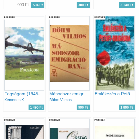
990 Ft
594 Ft
300 Ft
3 140 Ft
PARTNER
PARTNER
PARTNER
Fogságom (1945-1948) Harmadik, bővített, átdolgozott kiadás - dr. Lányi Ottó barátom nyugatifogságbéli emlékrajzaival
Másodszor emigrációban (első kiadás, szamizdat)
Emlékezés a Petőfi-brigádra
Kemenes Kálmán
Böhm Vilmos
1 490 Ft
990 Ft
1 890 Ft
PARTNER
PARTNER
PARTNER