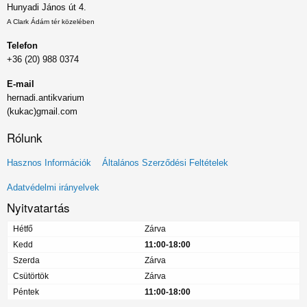
Hunyadi János út 4.
A Clark Ádám tér közelében
Telefon
+36 (20) 988 0374
E-mail
hernadi.antikvarium
(kukac)gmail.com
Rólunk
Lábléc
Hasznos Információk
Általános Szerződési Feltételek
menü
Adatvédelmi irányelvek
Nyitvatartás
Hétfő
Zárva
Kedd
11:00-18:00
Szerda
Zárva
Csütörtök
Zárva
Péntek
11:00-18:00