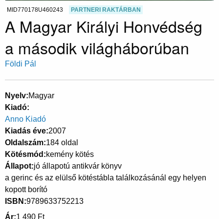
MID770178U460243
PARTNERI RAKTÁRBAN
A Magyar Királyi Honvédség
a második világháborúban
Földi Pál
Nyelv
Magyar
Kiadó
Anno Kiadó
Kiadás éve
2007
Oldalszám
184 oldal
Kötésmód
kemény kötés
Állapot
jó állapotú antikvár könyv
a gerinc és az elülső kötéstábla találkozásánál egy helyen
kopott borító
ISBN
9789633752213
Ár
1 490 Ft