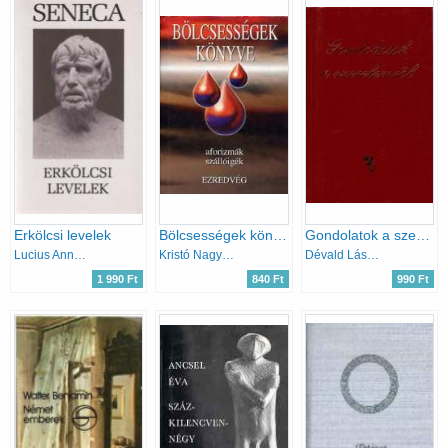
Erkölcsi levelek
Bölcsességek könyve III. - aforizmák, szállóigék
Gondolatok a szerelemről
Lucius Annaeus Seneca
Kristó Nagy István
Dévald László (szerk.)
1 990 Ft
840 Ft
990 Ft