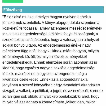
Fülszöveg
"Ez az első munka, amelyet magyar nyelven ennek a
témakörnek szenteltek. A könyv alapgondolata szemben a
közkeletű felfogással, amely az engedelmességet erénynek
tartja, s az engedetlenséget erkölcsi fogyatékosságnak, a
szerzőnek az az álláspontja, hogy a valóságban a helyzet
sokkal bonyolultabb. Az engedelmesség értéke nagy
mértékben függ attól, hogy ki, kinek, miért, hogyan, milyen
körülmények között, és milyen következményekkel
engedelmeskedik. Ennek elemzése során azonban az is
kiderül, hogy egyrészt nagyon sok féle engedelmesség
létezik, másrészt nem egyszer az engedetlenség a
kívánatos cselekedet. Ennek az alapgondolatnak a
jegyében a szerző könyvében négy társadalmi alrendszert
vizsgál, a vallást, a politikát, a jogot, és az erkölcsöt, s ennek
során igen sok oldalú árnyalt kép bontakozik ki arról, hogy
milyen válasz adható a könyv címére „Mikor igen, mikor