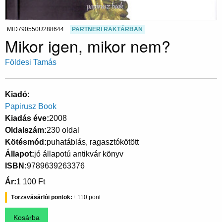
MID790550U288644
PARTNERI RAKTÁRBAN
Mikor igen, mikor nem?
Földesi Tamás
Kiadó
Papirusz Book
Kiadás éve
2008
Oldalszám
230 oldal
Kötésmód
puhatáblás, ragasztókötött
Állapot
jó állapotú antikvár könyv
ISBN
9789639263376
Ár
1 100 Ft
Törzsvásárlói pontok
110