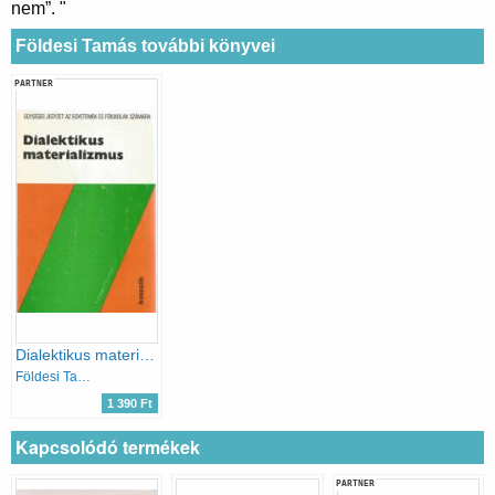
nem”. "
Földesi Tamás további könyvei
PARTNER
Dialektikus materializmus
Földesi Tamás
1 390 Ft
Kapcsolódó termékek
PARTNER