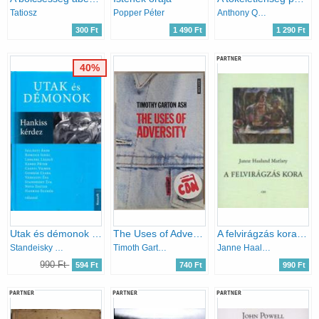
Tatiosz
Popper Péter
Anthony Quinton
300 Ft
1 490 Ft
1 290 Ft
PARTNER
40%
Utak és démonok (Hankiss kérdez)
The Uses of Adversity - Essays on the Fate of Central Europe (with a new postscript)
A felvirágzás kora (Jegyzetek egy új feminizmushoz)
Standeisky Éva (szerk.)
Timoth Garton Ash
Janne Haaland Matlary
990 Ft
594 Ft
740 Ft
990 Ft
PARTNER
PARTNER
PARTNER