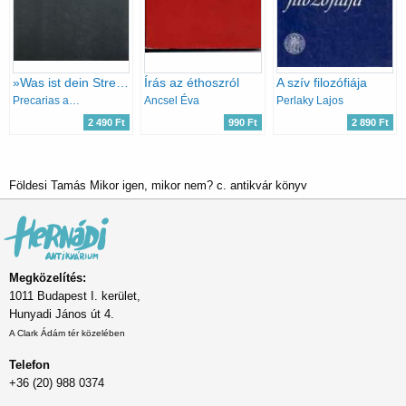
»Was ist dein Streik?« - Militante Streifzüge durch die Kreisläufe der Prekarität
Írás az éthoszról
A szív filozófiája
Precarias a la deriva
Ancsel Éva
Perlaky Lajos
2 490 Ft
990 Ft
2 890 Ft
Földesi Tamás Mikor igen, mikor nem? c. antikvár könyv
Megközelítés:
1011 Budapest I. kerület,
Hunyadi János út 4.
A Clark Ádám tér közelében
Telefon
+36 (20) 988 0374