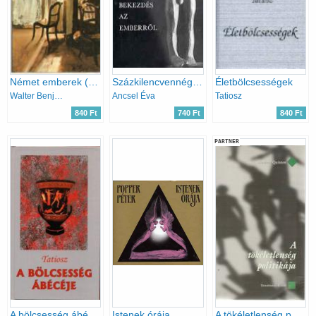
Német emberek (mérleg)
Százkilencvennégy bekezdés az emberről
Életbölcsességek
Walter Benjamin
Ancsel Éva
Tatiosz
840 Ft
740 Ft
840 Ft
PARTNER
A bölcsesség ábécéje
Istenek órája
A tökéletlenség politikája