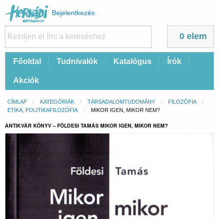
Felhasználói
Bejelentkezés
fiók
menüje
0 elem
Fő
Főoldal
Tudnivalók
Katalógus
Írók
navigáció
Akciók
Morzsa
CÍMLAP
KATEGÓRIÁK
TÁRSADALOMTUDOMÁNY
FILOZÓFIA
ETIKA, POLITIKAFILOZÓFIA
CURRENT:
MIKOR IGEN, MIKOR NEM?
ANTIKVÁR KÖNYV – FÖLDESI TAMÁS MIKOR IGEN, MIKOR NEM?