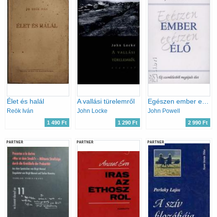
Élet és halál
A vallási türelemről
Egészen ember egészen élő
Reök Iván
John Locke
John Powell
1 490 Ft
1 290 Ft
2 990 Ft
PARTNER
PARTNER
PARTNER