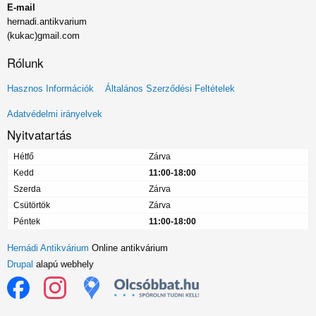
E-mail
hernadi.antikvarium
(kukac)gmail.com
Rólunk
Lábléc
Hasznos Információk
Általános Szerződési Feltételek
menü
Adatvédelmi irányelvek
Nyitvatartás
Hétfő
Zárva
Kedd
11:00-18:00
Szerda
Zárva
Csütörtök
Zárva
Péntek
11:00-18:00
Hernádi Antikvárium
Online antikvárium
Drupal
alapú webhely