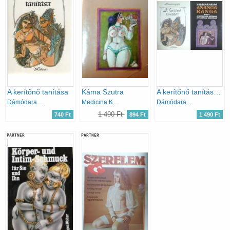
A kerítőnő tanítása
Káma Szutra
A kerítőnő tanítása + Anangaranga avagy a szerelmi játékok istenének színpada
Dámódaragupta
Medicina Kiadó
Dámódaragupta; Kaljánamalla
1 490 Ft
740 Ft
894 Ft
1 490 Ft
PARTNER
PARTNER