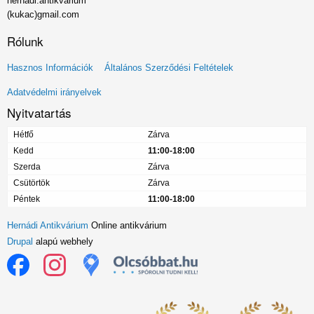
hernadi.antikvarium
(kukac)gmail.com
Rólunk
Lábléc
Hasznos Információk
Általános Szerződési Feltételek
menü
Adatvédelmi irányelvek
Nyitvatartás
Hétfő
Zárva
Kedd
11:00-18:00
Szerda
Zárva
Csütörtök
Zárva
Péntek
11:00-18:00
Hernádi Antikvárium
Online antikvárium
Drupal
alapú webhely