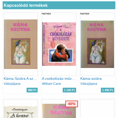
Kapcsolódó termékek
PARTNER
PARTNER
Káma-Szútra A szerelem tankönyve
A csókolózás művészete
Káma-szútra
Vátszjájana
William Cane
Vátszjájana
990 Ft
1 100 Ft
1 490 Ft
40%