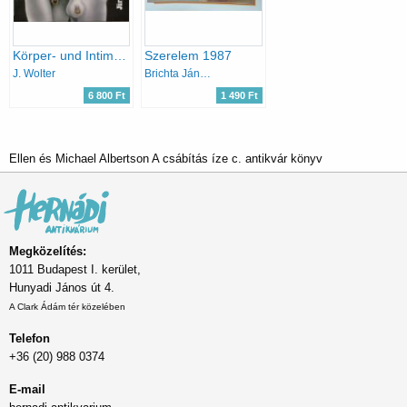
Körper- und Intim-Schmuck
Szerelem 1987
J. Wolter
Brichta János (szerk.)
6 800 Ft
1 490 Ft
Ellen és Michael Albertson A csábítás íze c. antikvár könyv
Megközelítés:
1011 Budapest I. kerület,
Hunyadi János út 4.
A Clark Ádám tér közelében
Telefon
+36 (20) 988 0374
E-mail