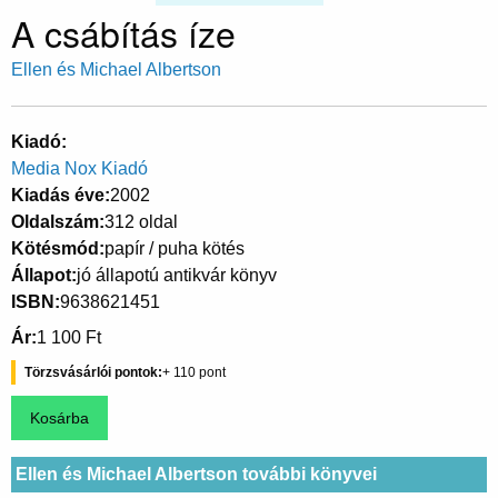
A csábítás íze
Ellen és Michael Albertson
Kiadó
Media Nox Kiadó
Kiadás éve
2002
Oldalszám
312 oldal
Kötésmód
papír / puha kötés
Állapot
jó állapotú antikvár könyv
ISBN
9638621451
Ár
1 100 Ft
Törzsvásárlói pontok
110
Ellen és Michael Albertson további könyvei