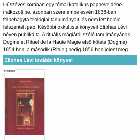
Húszéves korában egy római katolikus papneveldébe
iratkozott be, azonban szerelembe esvén 1836-ban
félbehagyta teológiai tanulmányait, és nem lett belőle
felszentelt pap. Későbbi okkultista könyveit Eliphas Lévi
néven publikálta. A rituális mágiáról szóló tanulmányának
Dogme et Rituel de la Haute Magie első kötete (Dogme)
1854-ben, a második (Rituel) pedig 1856-ban jelent meg.
Eliphas Lévi további könyvei
PARTNER