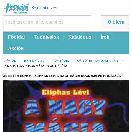
Felhasználói
Bejelentkezés
fiók
menüje
0 elem
Fő
Főoldal
Tudnivalók
Katalógus
Írók
navigáció
Akciók
Morzsa
CÍMLAP
KATEGÓRIÁK
EZOTÉRIA
MÁGIA, BOSZORKÁNYSÁG
CURRENT:
A NAGY MÁGIA DOGMÁJA ÉS RITUÁLÉJA
ANTIKVÁR KÖNYV – ELIPHAS LÉVI A NAGY MÁGIA DOGMÁJA ÉS RITUÁLÉJA