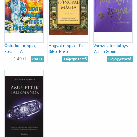
Őstudás, mágia, titkos társaságok
Angyal mágia - Kipróbált technikák, kreatív, hatékony módszerek
Varázslatok könyve II.
Keszei L. András Szabó Péter
Silver RavenWolf
Marian Green
1 490 Ft
894 Ft
Előjegyezhető
Előjegyezhető