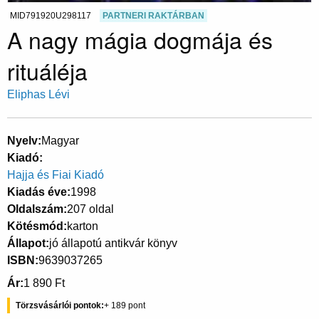
MID791920U298117
PARTNERI RAKTÁRBAN
A nagy mágia dogmája és
rituáléja
Eliphas Lévi
Nyelv
Magyar
Kiadó
Hajja és Fiai Kiadó
Kiadás éve
1998
Oldalszám
207 oldal
Kötésmód
karton
Állapot
jó állapotú antikvár könyv
ISBN
9639037265
Ár
1 890 Ft
Törzsvásárlói pontok
189