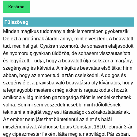
Fülszöveg
Minden mágikus tudomány a titok ismeretében gyökerezik.
De ezt a profánnak átadni annyi, mint elveszteni. A beavatott
tud, mer, hallgat. Gyakran szomorú, de sohasem elaljasodott
és nyomorult; gyakran üldözött, de sohasem visszautasított
és legyőzött. Tudja, hogy a beavatott útja sokszor a magány,
szegénység és kálvária. A mágikus beavatás első titka: hinni
abban, hogy az ember tud, aztán cselekedni. A dolgos és
szegény élet a praxisba való beavatásra oly kívánatos, hogy
a legnagyobb mesterek még akkor is ragaszkodtak hozzá,
amikor a világ minden gazdagsága fölött is rendelkezhettek
volna. Semmi sem veszedelmesebb, mint időtöltésnek
tekinteni a mágiát vagy esti társaságok szórakoztatásának.
Az ember nem játszhat büntetlenül az élet és halál
misztériumával. Alphonse Louis Constant 1810. február 3-án
egy cipészmester fiaként látta meg a napvilágot Párizsban.