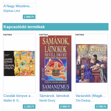
A Nagy Misztériumok Kulcsa
Eliphas Lévi
1 890 Ft
Kapcsolódó termékek
PARTNER
PARTNER
PARTNER
Csodák könyve avagy vigyázat, csalók!
Sámánok, látnokok
Varázslók (Mágikus történelmi utazás)
Walter B. Gibson
Nevill Drury
Tim Dedopulos
1 100 Ft
2 990 Ft
3 790 Ft