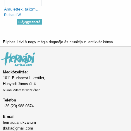
Amulettek, talizmánok - Hogyan válasszunk, készítsünk és használjunk mágikus tárgyakat?
Richard Webster
Előjegyezhető
Eliphas Lévi A nagy mágia dogmája és rituáléja c. antikvár könyv
Megközelítés:
1011 Budapest I. kerület,
Hunyadi János út 4.
A Clark Ádám tér közelében
Telefon
+36 (20) 988 0374
E-mail
hernadi.antikvarium
(kukac)gmail.com