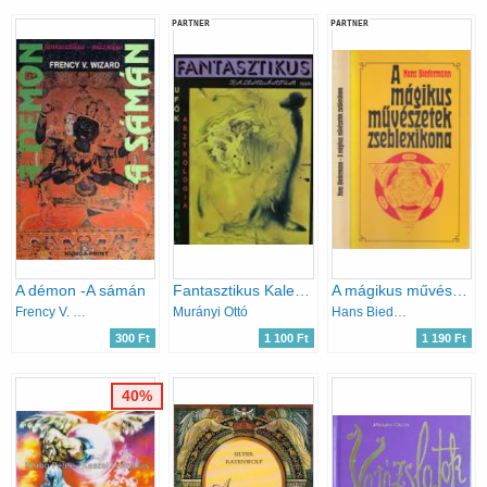
PARTNER
PARTNER
A démon -A sámán
Fantasztikus Kalendárium 1992 - Ufók, Fekete mágia, asztrológia
A mágikus művészetek zseblexikona (Az ókortól a 19. századig)
Frency V. Wizard
Murányi Ottó
Hans Biedermann
300 Ft
1 100 Ft
1 190 Ft
40%