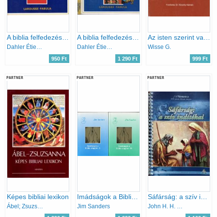
A biblia felfedezése: A próféták
A biblia felfedezése: Mózes-Józsua-A bírák
Az isten szerint való szomorúság
Dahler Étienne
Dahler Étienne
Wisse G.
950 Ft
1 290 Ft
999 Ft
PARTNER
PARTNER
PARTNER
Képes bibliai lexikon
Imádságok a Biblia alapján I-II.
Sáfárság: a szív indítékai (Bibliatanulmányok 2018. január, február, március)
Ábel; Zsuzsanna
Jim Sanders
John H. H. Mathews