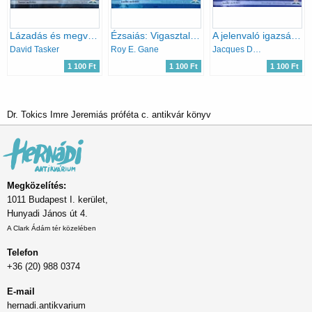
Lázadás és megváltás - Tanítói melléklet (Bibliatanulmányok 2016. január, február, március)
Ézsaiás: Vigasztaljátok népemet! - Tanítói melléklet (Bibliatanulmányok 2021. január, február, március)
A jelenvaló igazság Mózes ötödik könyvében - Tanítói melléklet (Bibliatanulmányok 2021. október, november, december)
David Tasker
Roy E. Gane
Jacques Doukhan
1 100 Ft
1 100 Ft
1 100 Ft
Dr. Tokics Imre Jeremiás próféta c. antikvár könyv
Megközelítés:
1011 Budapest I. kerület,
Hunyadi János út 4.
A Clark Ádám tér közelében
Telefon
+36 (20) 988 0374
E-mail
hernadi.antikvarium