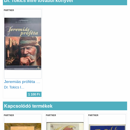
Dr. Tokics Imre további könyvei
PARTNER
Jeremiás próféta - Tanítói melléklet (Bibliatanulmányok 2015. október, november, december)
Dr. Tokics Imre
1 100 Ft
Kapcsolódó termékek
PARTNER
PARTNER
PARTNER