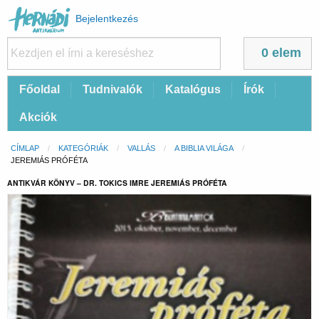
Felhasználói
Bejelentkezés
fiók
menüje
0 elem
Fő
Főoldal
Tudnivalók
Katalógus
Írók
navigáció
Akciók
Morzsa
CÍMLAP
KATEGÓRIÁK
VALLÁS
A BIBLIA VILÁGA
CURRENT:
JEREMIÁS PRÓFÉTA
ANTIKVÁR KÖNYV – DR. TOKICS IMRE JEREMIÁS PRÓFÉTA