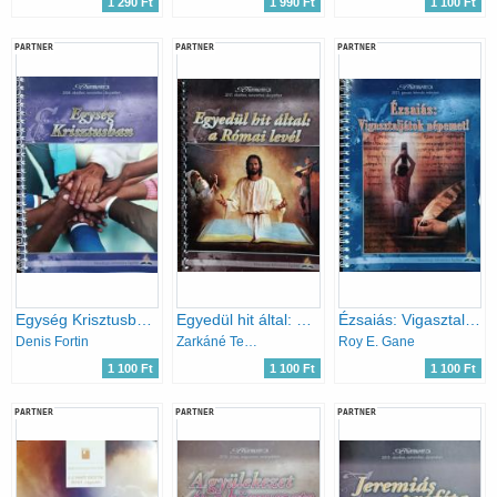
1 290 Ft
1 990 Ft
1 100 Ft
PARTNER
PARTNER
PARTNER
Egység Krisztusban (Bibliatanulmányok 2018. október, november, december)
Egyedül hit által: a Római levél (2017. október, november, december)
Ézsaiás: Vigasztaljátok népemet! (Bibliatanulmányok 2021. január, február, március)
Denis Fortin
Zarkáné Teremy Krisztina (szerk.)
Roy E. Gane
1 100 Ft
1 100 Ft
1 100 Ft
PARTNER
PARTNER
PARTNER