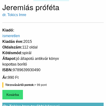
Jeremiás próféta
dr. Tokics Imre
Kiadó
ismeretlen
Kiadás éve
2015
Oldalszám
112 oldal
Kötésmód
spirál
Állapot
jó állapotú antikvár könyv
kopottas borító
ISBN
9789639930490
Ár
990 Ft
Törzsvásárlói pontok
99