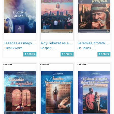
Lázadás és megváltás - E.G. White idézetek (Bibliatanulmányok, 2016/I. negyedév)
A gyülekezet és a környezete - Tanítói melléklet (Bibliatanulmányok 2016. július, augusztus, szeptember)
Jeremiás próféta - Tanítói melléklet (Bibliatanulmányok 2015. október, november, december)
Ellen G White
Gaspar F. Colón, May-Ellen M. Colón
Dr. Tokics Imre
1 100 Ft
1 100 Ft
1 100 Ft
PARTNER
PARTNER
PARTNER