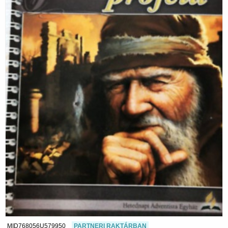
MID768056U579950
PARTNERI RAKTÁRBAN