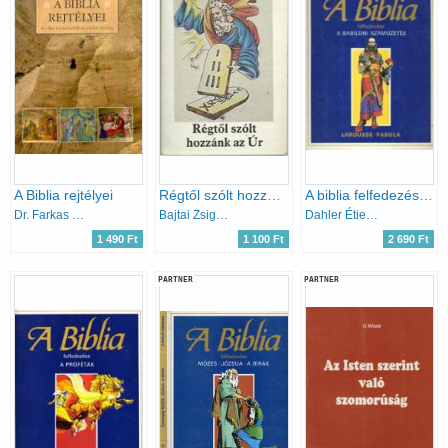
A Biblia rejtélyei
Régtől szólt hozzánk az Úr (Ószöv. hittankönyv ált. isk. 5. oszt.)
A biblia felfedezése: A babiloni száműzetés
Dr. Farkas Henrik
Bajtai Zsigmond
Dahler Étienne
1 490 Ft
1 100 Ft
2 690 Ft
PARTNER
PARTNER