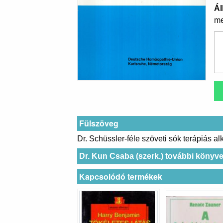
Ál
me
Fülszöveg
Dr. Schüssler-féle szöveti sók terápiás a
Dr. Kun Csaba (szerk.) további könyve
Kapcsolódó termékek