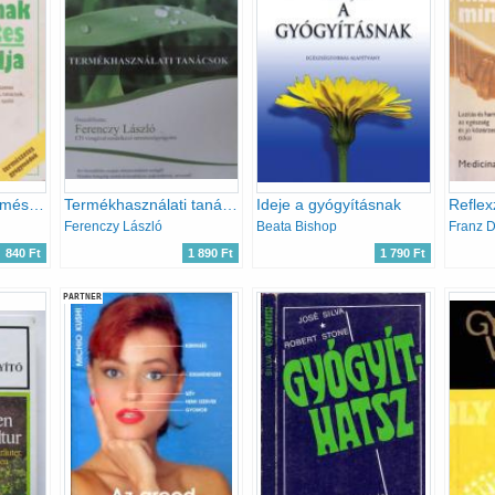
A hátfájdalmak természetes gyógymódja
Termékhasználati tanácsok
Ideje a gyógyításnak
Ferenczy László
Beata Bishop
Franz D
840 Ft
1 890 Ft
1 790 Ft
PARTNER