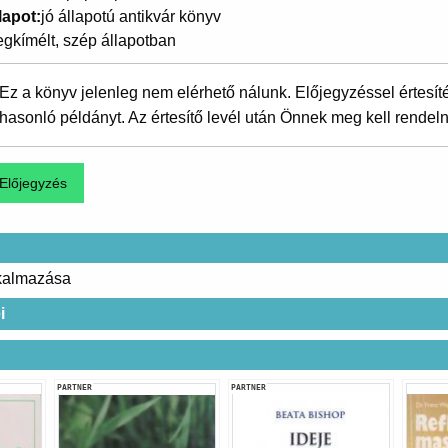
lapot
jó állapotú antikvár könyv
gkímélt, szép állapotban
Ez a könyv jelenleg nem elérhető nálunk. Előjegyzéssel értesít
hasonló példányt. Az értesítő levél után Önnek meg kell rendeln
lkalmazása
i
PARTNER
PARTNER