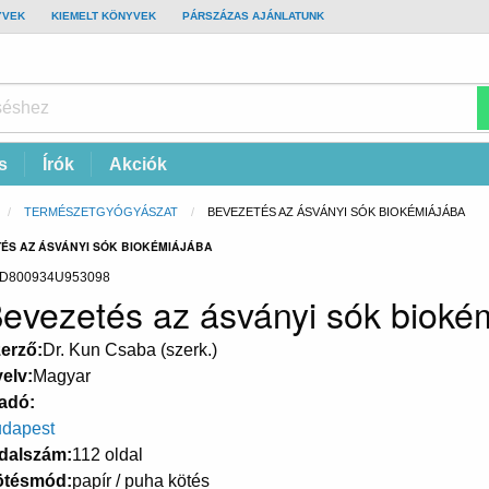
YVEK
KIEMELT KÖNYVEK
PÁRSZÁZAS AJÁNLATUNK
s
Írók
Akciók
TERMÉSZETGYÓGYÁSZAT
CURRENT:
BEVEZETÉS AZ ÁSVÁNYI SÓK BIOKÉMIÁJÁBA
TÉS AZ ÁSVÁNYI SÓK BIOKÉMIÁJÁBA
D800934U953098
evezetés az ásványi sók bioké
erző
Dr. Kun Csaba (szerk.)
elv
Magyar
adó
dapest
dalszám
112 oldal
ötésmód
papír / puha kötés