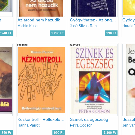
t
Az arcod nem hazudik
Gyógyíthatsz - Az öngyógyítás és a gyógyítás döbbenetes módja
Michio Kushi
José Silva · Robert B. Stone
Harald 
2 240 Ft
1 290 Ft
990 Ft
PARTNER
PARTNER
Kézkontroll - Reflexológia mindenkinek
Színek és egészség
Beszél
Hanna Parrot
Petra Godson
Jen Va
840 Ft
990 Ft
1 100 Ft