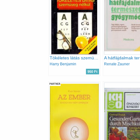
Tökéletes látás szemüveg nélkül
Harry Benjamin
Renate Zauner
950 Ft
PARTNER