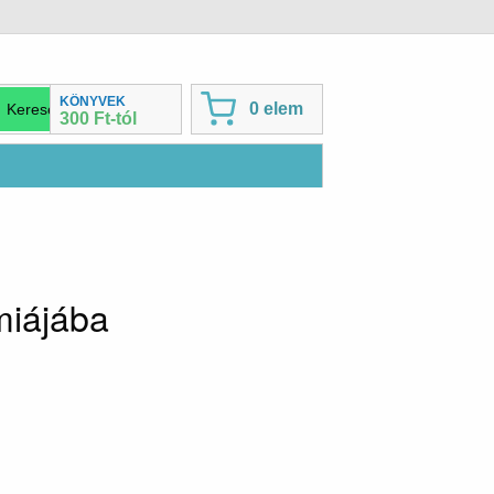
KÖNYVEK
0 elem
300 Ft-tól
miájába