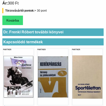
Ár
300 Ft
Törzsvásárlói pontok
30
Dr. Frenkl Róbert további könyvei
Kapcsolódó termékek
PARTNER
PARTNER
PARTNER