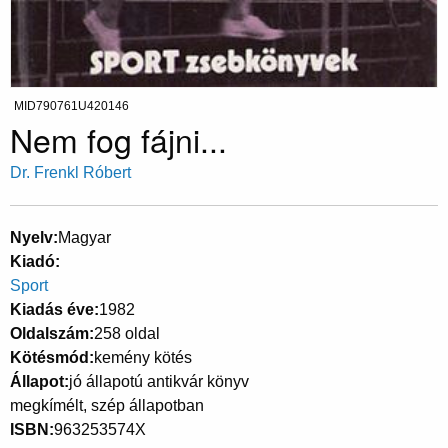
MID790761U420146
Nem fog fájni...
Dr. Frenkl Róbert
Nyelv
Magyar
Kiadó
Sport
Kiadás éve
1982
Oldalszám
258 oldal
Kötésmód
kemény kötés
Állapot
jó állapotú antikvár könyv
megkímélt, szép állapotban
ISBN
963253574X