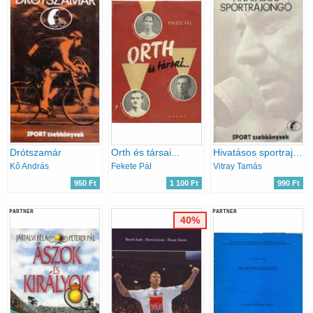
Drótszamár
Orth és társai...
Hivatásos sportrajongó
Kő András
Fekete Pál
Vitray Tamás
950 Ft
1 100 Ft
990 Ft
PARTNER
PARTNER
40%