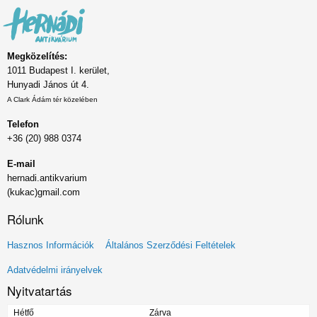
Megközelítés:
1011 Budapest I. kerület,
Hunyadi János út 4.
A Clark Ádám tér közelében
Telefon
+36 (20) 988 0374
E-mail
hernadi.antikvarium
(kukac)gmail.com
Rólunk
Lábléc
Hasznos Információk
Általános Szerződési Feltételek
menü
Adatvédelmi irányelvek
Nyitvatartás
Hétfő
Zárva