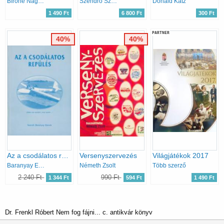
Bíróné Nagy Edit
Szendrő Szabolcs-Németh Géza
Donald Katz
1 490 Ft
6 800 Ft
300 Ft
PARTNER
40%
40%
Az a csodálatos repülés
Versenyszervezés
Világjátékok 2017
Baranyay Elemér
Németh Zsolt
Több szerző
2 240 Ft
990 Ft
1 344 Ft
594 Ft
1 490 Ft
Dr. Frenkl Róbert Nem fog fájni... c. antikvár könyv