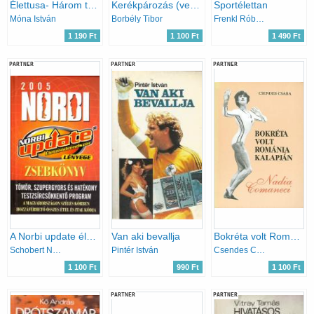
Élettusa- Három tételben
Kerékpározás (verseny- és játékszabályok)
Sportélettan
Móna István
Borbély Tibor
Frenkl Róbert dr.
1 190 Ft
1 100 Ft
1 490 Ft
PARTNER
PARTNER
PARTNER
A Norbi update életmódrendszer lényege - Zsebkönyv 2005.
Van aki bevallja
Bokréta volt Románia kalapján (Nadia Comaneci)
Schobert Norbert
Pintér István
Csendes Csaba
1 100 Ft
990 Ft
1 100 Ft
PARTNER
PARTNER