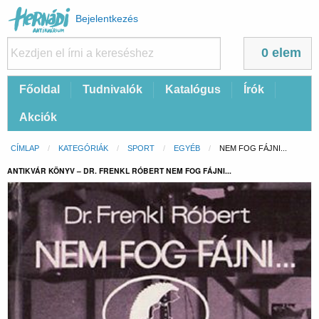
Felhasználói
Bejelentkezés
fiók
menüje
0 elem
Fő
Főoldal
Tudnivalók
Katalógus
Írók
navigáció
Akciók
Morzsa
CÍMLAP
KATEGÓRIÁK
SPORT
EGYÉB
CURRENT:
NEM FOG FÁJNI...
ANTIKVÁR KÖNYV – DR. FRENKL RÓBERT NEM FOG FÁJNI...