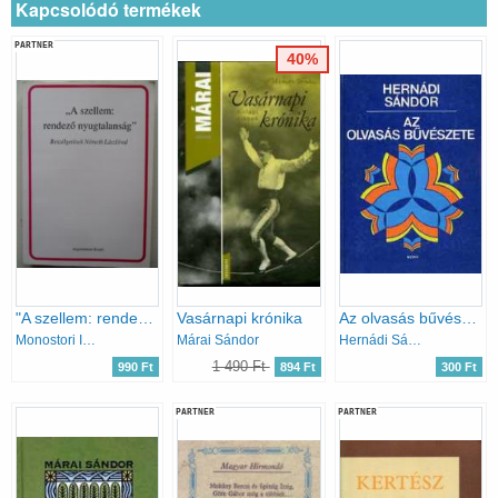
Kapcsolódó termékek
PARTNER
40%
"A szellem: rendező nyugtalanság" (Beszélgetések Németh Lászlóval)
Vasárnapi krónika
Az olvasás bűvészete
Monostori Imre (szerk.)
Márai Sándor
Hernádi Sándor
1 490 Ft
990 Ft
894 Ft
300 Ft
PARTNER
PARTNER