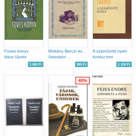
Füves könyv
Mokány Berczi és Spitzig Itzig, Göre Gábor mög a... (Magyar hírmondó)
A száműzött nyelv
Márai Sándor
Sebestyén-Szalay
Kertész Imre
1 990 Ft
990 Ft
1 100 Ft
PARTNER
40%