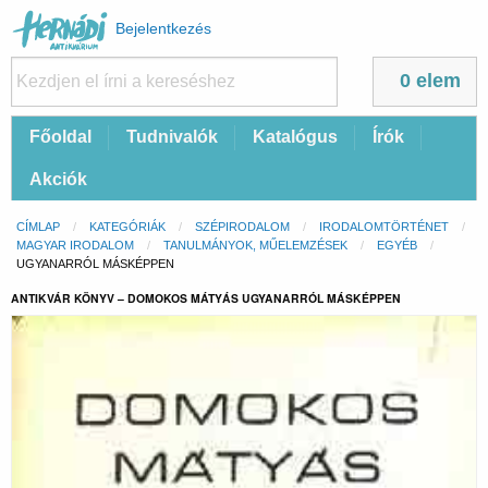
Felhasználói
Bejelentkezés
fiók
menüje
0 elem
Fő
Főoldal
Tudnivalók
Katalógus
Írók
navigáció
Akciók
Morzsa
CÍMLAP
KATEGÓRIÁK
SZÉPIRODALOM
IRODALOMTÖRTÉNET
MAGYAR IRODALOM
TANULMÁNYOK, MŰELEMZÉSEK
EGYÉB
CURRENT:
UGYANARRÓL MÁSKÉPPEN
ANTIKVÁR KÖNYV – DOMOKOS MÁTYÁS UGYANARRÓL MÁSKÉPPEN