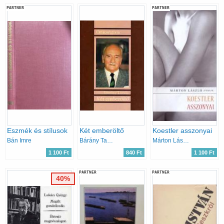
PARTNER
PARTNER
Eszmék és stílusok
Két emberöltő
Koestler asszonyai
Bán Imre
Bárány Tamás
Márton László
1 100 Ft
840 Ft
1 100 Ft
PARTNER
PARTNER
40%