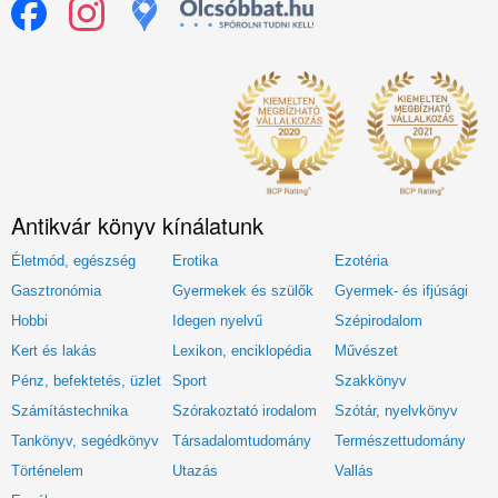
Antikvár könyv kínálatunk
Életmód, egészség
Erotika
Ezotéria
Gasztronómia
Gyermekek és szülők
Gyermek- és ifjúsági
Hobbi
Idegen nyelvű
Szépirodalom
Kert és lakás
Lexikon, enciklopédia
Művészet
Pénz, befektetés, üzlet
Sport
Szakkönyv
Számítástechnika
Szórakoztató irodalom
Szótár, nyelvkönyv
Tankönyv, segédkönyv
Társadalomtudomány
Természettudomány
Történelem
Utazás
Vallás