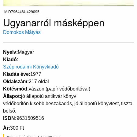
MID796446U429095
Ugyanarról másképpen
Domokos Mátyás
Nyelv
Magyar
Kiadó
Szépirodalmi Könyvkiadó
Kiadás éve
1977
Oldalszám
217 oldal
Kötésmód
vászon (papír védőborítóval)
Állapot
jó állapotú antikvár könyv
védőborítón kisebb beszakadás, jó állapotú könyvtest, tiszta
belső,
ISBN
9631509516
Ár
300 Ft