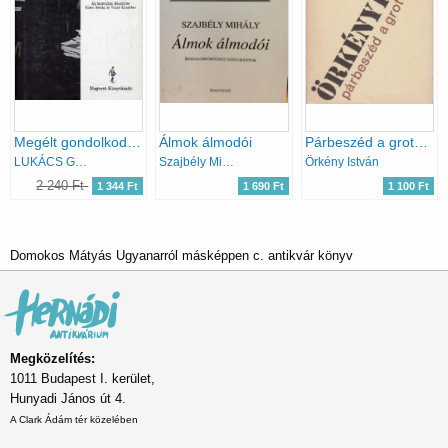
Megélt gondolkodás-Életrajz magnószalagon
Álmok álmodói
Párbeszéd a groteszkről
LUKÁCS GYÖRGY
Szajbély Mihály
Örkény István
2 240 Ft
1 344 Ft
1 690 Ft
1 100 Ft
Domokos Mátyás Ugyanarról másképpen c. antikvár könyv
Megközelítés:
1011 Budapest I. kerület,
Hunyadi János út 4.
A Clark Ádám tér közelében