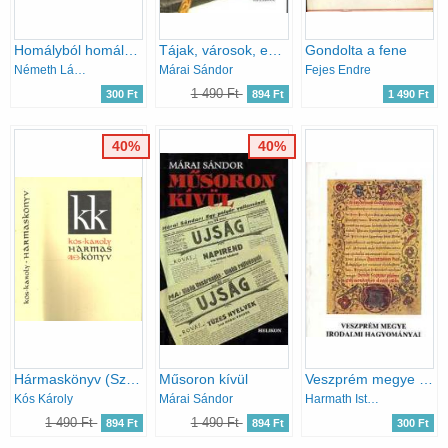
Homályból homályba I-II.
Tájak, városok, emberek
Gondolta a fene
Németh László
Márai Sándor
Fejes Endre
1 490 Ft
300 Ft
894 Ft
1 490 Ft
40%
40%
Hármaskönyv (Szépírás, publicisztika, grafika)
Műsoron kívül
Veszprém megye irodalmi hagyományai
Kós Károly
Márai Sándor
Harmath István-Katsányi Sándor
1 490 Ft
1 490 Ft
894 Ft
894 Ft
300 Ft