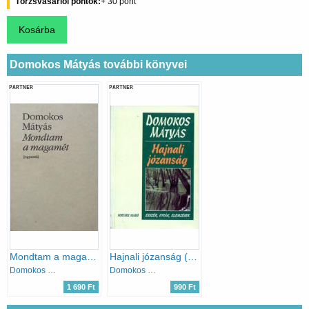
Törzsvásárlói pontok
30
Domokos Mátyás további könyvei
PARTNER
PARTNER
Mondtam a magamét Jegyzetek (Bibliotheca Hungarica)
Hajnali józanság (esszék, viták, elemzések)
Domokos Mátyás
Domokos Mátyás
1 690 Ft
990 Ft