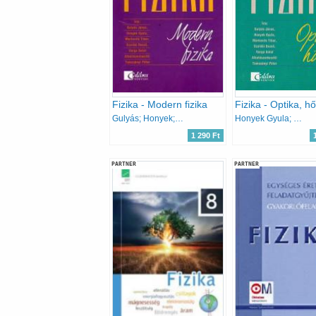
Fizika - Modern fizika
Fizika - Optika, h
Gulyás; Honyek; Markovits; Szalóki; Varga
Honyek Gyula; Gulyás János
1 290 Ft
PARTNER
PARTNER