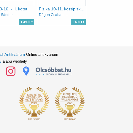
9-10. - II. kötet
Fizika 10-11. középiskolák számára (2 kötet)
Csajági Sándor, Fülöp Ferenc dr.
Dégen Csaba - Póda László - Urbán János, Simon Péter, Elblinger Ferenc
1 490 Ft
1 490 Ft
di Antikvárium
Online antikvárium
l
alapú webhely