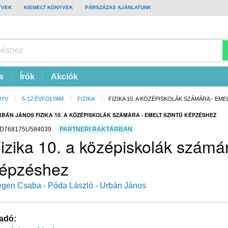
YVEK
KIEMELT KÖNYVEK
PÁRSZÁZAS AJÁNLATUNK
s
Írók
Akciók
NYV
5-12 ÉVFOLYAM
FIZIKA
CURRENT:
FIZIKA 10. A KÖZÉPISKOLÁK SZÁMÁRA - EM
RBÁN JÁNOS FIZIKA 10. A KÖZÉPISKOLÁK SZÁMÁRA - EMELT SZINTŰ KÉPZÉSHEZ
D768175U584039
PARTNERI RAKTÁRBAN
izika 10. a középiskolák számár
épzéshez
gen Csaba - Póda László - Urbán János
adó