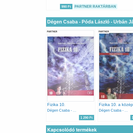
PARTNER RAKTÁRBAN
990 Ft
Dégen Csaba - Póda László - Urbán J
PARTNER
PARTNER
Fizika 10.
Dégen Csaba - Póda László - Urbán János
Dégen Csaba - Póda László - Urbán János
1 290 Ft
Kapcsolódó termékek