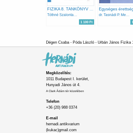
FIZIKA 8. TANKÖNYV (FI-505040801/1)
Tóthné Szalontai Anna
dr. Tasnádi P. Medgyes S.né
1 100 Ft
Dégen Csaba - Póda László - Urbán János Fizika 
Megközelítés:
1011 Budapest I. kerület,
Hunyadi János út 4.
A Clark Ádám tér közelében
Telefon
+36 (20) 988 0374
E-mail
hernadi.antikvarium
(kukac)gmail.com