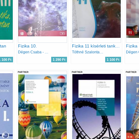
őtan
Fizika 10.
Fizika 11 kísérleti tankönyv
Dégen Csaba - Póda László - Urbán János
Tóthné Szalontay Anna
1 100 Ft
1 290 Ft
1 100 Ft
PARTNER
PARTNER
PARTNER