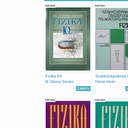
PARTNER
PARTNER
Fizika 10.
Ifj. Zátonyi Sándor
Páhán István
1 690 Ft
PARTNER
PARTNER