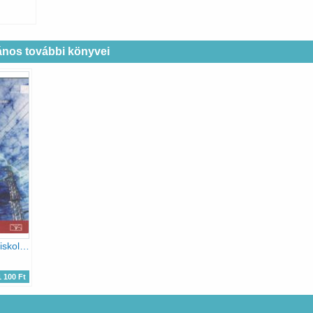
ános további könyvei
Fizika 10. a középiskolák számára emelt szintű képzéshez - (NT-17235)
1 100 Ft