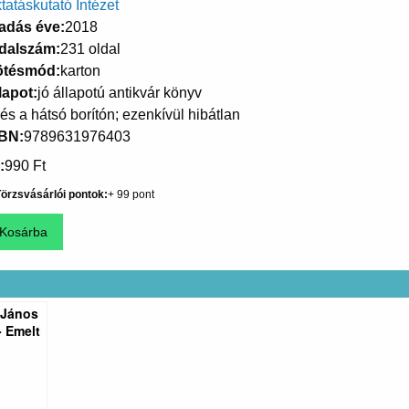
tatáskutató Intézet
adás éve
2018
dalszám
231 oldal
ötésmód
karton
lapot
jó állapotú antikvár könyv
rés a hátsó borítón; ezenkívül hibátlan
SBN
9789631976403
990 Ft
örzsvásárlói pontok
99
 János
- Emelt