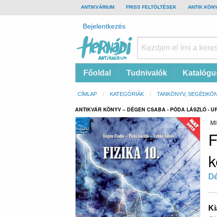
TOP
ANTIKVÁRIUM
FRISS FELTÖLTÉSEK
ANTIK KÖN
BAR
Felhasználói
Bejelentkezés
fiók
menüje
Hernádi
Fő
Főoldal
Tudnivalók
Katalógu
Antikvárium
navigáció
Online
Morzsa
CÍMLAP
KATEGÓRIÁK
TANKÖNYV, SEGÉDKÖ
antikvárium
ANTIKVÁR KÖNYV – DÉGEN CSABA - PÓDA LÁSZLÓ - U
MI
F
k
Dé
Ki