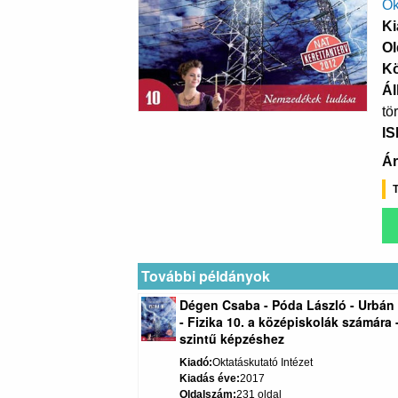
Ok
Ki
Ol
K
Ál
tö
I
Ár
T
További példányok
Dégen Csaba - Póda László - Urbán
- Fizika 10. a középiskolák számára 
szintű képzéshez
Kiadó
Oktatáskutató Intézet
Kiadás éve
2017
Oldalszám
231 oldal