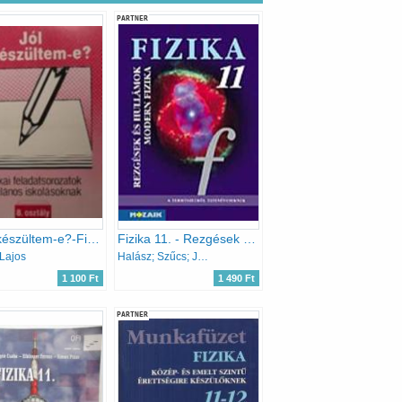
PARTNER
Jól felkészültem-e?-Fizikai feladatsorozatok általános iskolásoknak 8.
Fizika 11. - Rezgések és hullámok. Modern fiz. tk.
Lajos
Halász; Szűcs; Jurisits
1 100 Ft
1 490 Ft
PARTNER