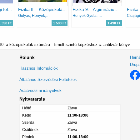
Egységes érettségi feladatgyűjtemény - Fizika I.
Fizika II. - Középiskolák számára
Fizika 9. - A gimnáziumok 9. évfolyama számára
Fizika 
Gulyás; Honyek; Markovits; Szalóki; Tomcsányi
Honyek Gyula; Gulyás János
1 390 Ft
1 590 Ft
1 490 Ft
10. a középiskolák számára - Emelt szintű képzéshez c. antikvár könyv
Rólunk
Herná
Drupa
Lábléc
Hasznos Információk
menü
Általános Szerződési Feltételek
Adatvédelmi irányelvek
Nyitvatartás
Hétfő
Zárva
Kedd
11:00-18:00
Szerda
Zárva
Csütörtök
Zárva
Péntek
11:00-18:00