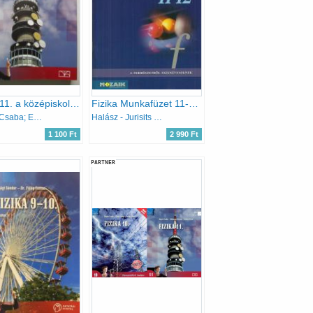
Fizika 11. a középiskolák számára
Fizika Munkafüzet 11-12. évfolyam (Közép- és emelt szintű érettségire készülőknek)
Dégen Csaba; Elblinger Ferenc; Simon Péter
Halász - Jurisits - Szűcs
1 100 Ft
2 990 Ft
PARTNER