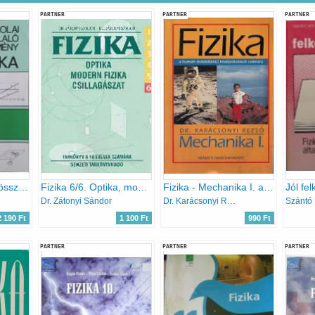
PARTNER
PARTNER
PARTNER
Szakközépiskolai összefoglaló feladatgyűjtemény. Fizika - 81308
Fizika 6/6. Optika, modern fizika, csillagászat
Fizika - Mechanika I. a humán érdeklődésű középiskolások számára
Dr. Zátonyi Sándor
Dr. Karácsonyi Rezső
Szántó 
2 190 Ft
1 100 Ft
990 Ft
PARTNER
PARTNER
PARTNER