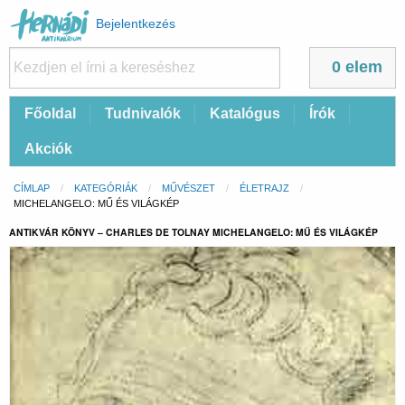
Felhasználói
Bejelentkezés
fiók
menüje
0 elem
Fő
Főoldal
Tudnivalók
Katalógus
Írók
navigáció
Akciók
Morzsa
CÍMLAP
KATEGÓRIÁK
MŰVÉSZET
ÉLETRAJZ
CURRENT:
MICHELANGELO: MŰ ÉS VILÁGKÉP
ANTIKVÁR KÖNYV – CHARLES DE TOLNAY MICHELANGELO: MŰ ÉS VILÁGKÉP