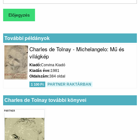
További példányok
Charles de Tolnay - Michelangelo: Mű és
világkép
Kiadó
Corvina Kiadó
Kiadás éve
1981
Oldalszám
384 oldal
PARTNER RAKTÁRBAN
1 100 Ft
Charles de Tolnay további könyvei
PARTNER