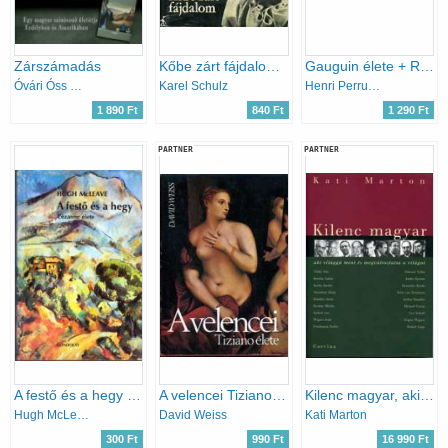
Zárszámadás
Kőbe zárt fájdalom (Michelangelo Buonarroti életregénye)
Gauguin élete + Renoir élete
Óvári Óss Enikő
Karel Schulz
Henri Perruchot
1 890 Ft
840 Ft
1 290 Ft
PARTNER
PARTNER
A festő és a hegy (Cézanne élete)
A velencei Tiziano élete
Kilenc magyar, aki világgá ment és megváltoztatta a világot
Hugh McLeave
David Weiss
Kati Marton
300 Ft
990 Ft
16 990 Ft