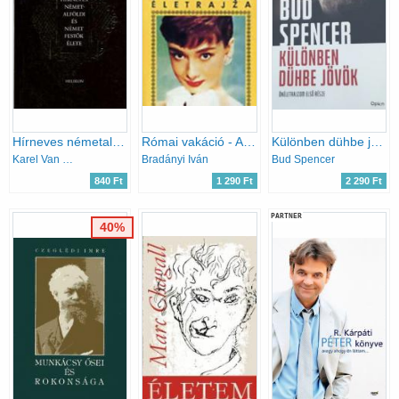
Hírneves németalföldi és német festők élete
Római vakáció - Audrey Hepburn életrajza
Különben dühbe jövök - Önéletrajz
Karel Van Mander
Bradányi Iván
Bud Spencer
840 Ft
1 290 Ft
2 290 Ft
PARTNER
40%