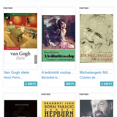
PARTNER
PARTNER
Van Gogh élete
A ledöntött oszlop (Gustave Courbet életregénye)
Michelangelo Mű és világkép
Henri Perruchot
Benedek István
Charles de Tolnay
1 490 Ft
300 Ft
1 190 Ft
PARTNER
PARTNER