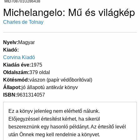
MID708701U286438
Michelangelo: Mű és világkép
Charles de Tolnay
Nyelv
Magyar
Kiadó
Corvina Kiadó
Kiadás éve
1975
Oldalszám
379 oldal
Kötésmód
vászon (papír védőborítóval)
Állapot
jó állapotú antikvár könyv
ISBN
9631314057
Ez a könyv jelenleg nem elérhető nálunk.
Előjegyzéssel értesítést kérhet, ha sikerül
beszereznünk egy hasonló példányt. Az értesítő levél
után Önnek meg kell rendelnie a könyvet.