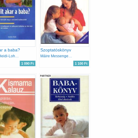
ar a baba?
Szoptatóskönyv
Keller, Heidi-Lohaus, Arnold
Máire Messenger Davies
1 090 Ft
1 100 Ft
PARTNER