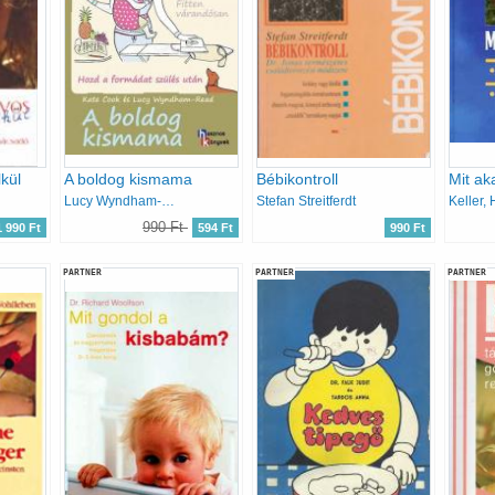
kül
A boldog kismama
Bébikontroll
Mit ak
Lucy Wyndham-Read; Kate Cook
Stefan Streitferdt
990 Ft
1 990 Ft
594 Ft
990 Ft
PARTNER
PARTNER
PARTNER