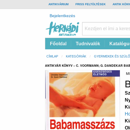
TOP
ANTIKVÁRIUM
FRISS FELTÖLTÉSEK
ANTIK KÖN
BAR
Felhasználói
Bejelentkezés
fiók
menüje
Hernádi
Fő
Főoldal
Tudnivalók
Katalógu
Antikvárium
navigáció
Online
Morzsa
CÍMLAP
KATEGÓRIÁK
GYERMEKEK ÉS SZÜL
antikvárium
ANTIKVÁR KÖNYV – C. VOORMANN; G. DANDEKAR BA
MI
B
Sz
Ny
Ki
Ho
Ki
Ol