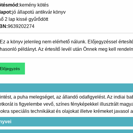
ötésmód
kemény kötés
lapot
jó állapotú antikvár könyv
ső 2 lap kissé gyűrődött
SBN
9639202274
Ez a könyv jelenleg nem elérhető nálunk. Előjegyzéssel értesít
hasonló példányt. Az értesítő levél után Önnek meg kell rendeln
intést, a puha melegséget, az állandó odafigyelést. Az indiai
korát is figyelembe vevő, színes fényképekkel illusztrált mag
okra speciális technikákat és olajokat illetve krémeket javasol 
nyvei