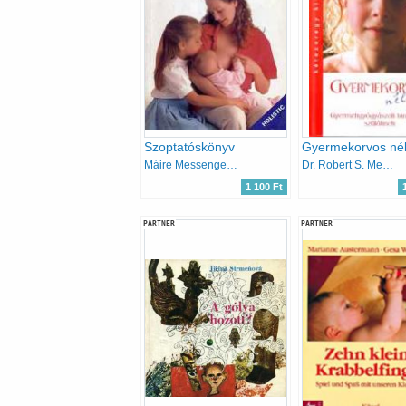
Szoptatóskönyv
Gyermekorvos nél
Máire Messenger Davies
Dr. Robert S. Mendelsohn
1 100 Ft
PARTNER
PARTNER