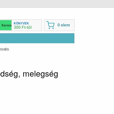
KÖNYVEK
0 elem
300 Ft-tól
LEGSÉG
édség, melegség