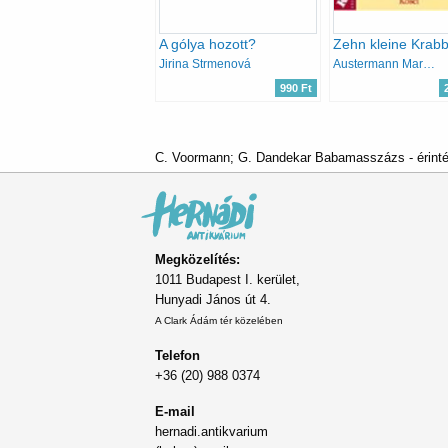
A gólya hozott?
Jirina Strmenová
Austermann Marianne, Wohlleben Gesa
990 Ft
C. Voormann; G. Dandekar Babamasszázs - érinté
Megközelítés:
1011 Budapest I. kerület,
Hunyadi János út 4.
A Clark Ádám tér közelében
Telefon
+36 (20) 988 0374
E-mail
hernadi.antikvarium