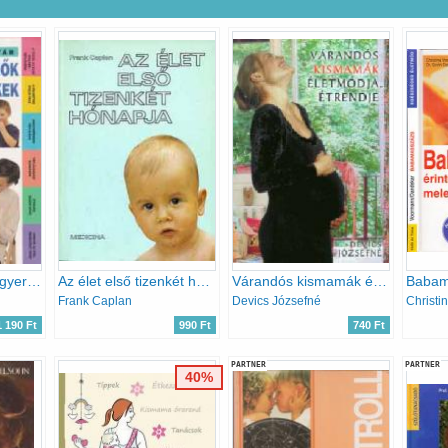
Csecsemők és kisgyermekek egészséges táplálása
Az élet első tizenkét hónapja
Várandós kismamák életmódja, étrendje
Frank Caplan
Devics Józsefné
1 190 Ft
990 Ft
740 Ft
PARTNER
PARTNER
40%