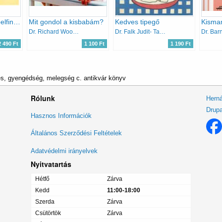
Zehn kleine Krabbelfinger
Mit gondol a kisbabám?
Kedves tipegő
Dr. Richard Woolfson
Dr. Falk Judit- Tardos Anna
2 490 Ft
1 100 Ft
1 190 Ft
s, gyengédség, melegség c. antikvár könyv
Rólunk
Herná
Drupa
Lábléc
Hasznos Információk
menü
Általános Szerződési Feltételek
Adatvédelmi irányelvek
Nyitvatartás
Hétfő
Zárva
Kedd
11:00-18:00
Szerda
Zárva
Csütörtök
Zárva