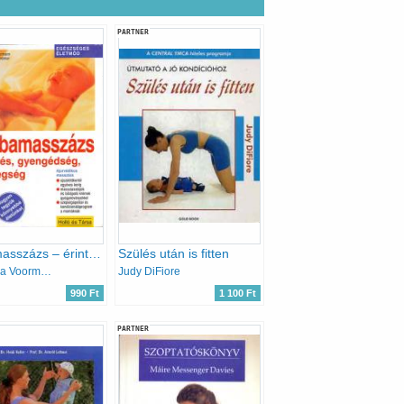
PARTNER
Babamasszázs – érintés, gyengédség, melegség
Szülés után is fitten
Christina Voormann, Dr. Govin Dandekar
Judy DiFiore
990 Ft
1 100 Ft
PARTNER