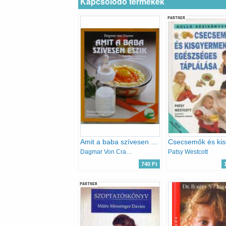
Kapcsolódó termékek
PARTNER
Amit a baba szívesen eszik
Dagmar Von Cramm
Patsy Westcott
740 Ft
PARTNER