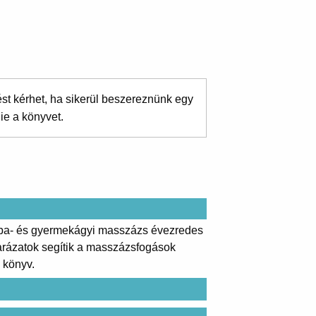
ést kérhet, ha sikerül beszereznünk egy
ie a könyvet.
 baba- és gyermekágyi masszázs évezredes
yarázatok segítik a masszázsfogások
a könyv.