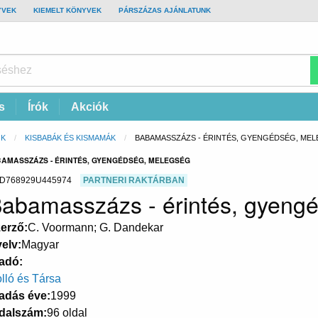
YVEK
KIEMELT KÖNYVEK
PÁRSZÁZAS AJÁNLATUNK
s
Írók
Akciók
ŐK
KISBABÁK ÉS KISMAMÁK
CURRENT:
BABAMASSZÁZS - ÉRINTÉS, GYENGÉDSÉG, ME
BAMASSZÁZS - ÉRINTÉS, GYENGÉDSÉG, MELEGSÉG
D768929U445974
PARTNERI RAKTÁRBAN
abamasszázs - érintés, gyeng
erző
C. Voormann; G. Dandekar
elv
Magyar
adó
lló és Társa
adás éve
1999
dalszám
96 oldal