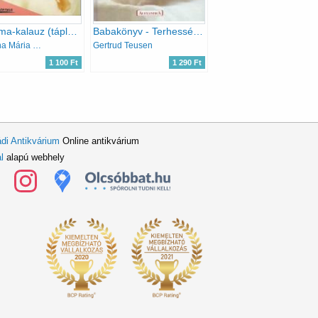
Kismama-kalauz (táplálás, gondozás, receptek)
Babakönyv - Terhesség, szülés, első életévek
Dr. Barna Mária és Porcsalmyné Henter Izabella
Gertrud Teusen
1 100 Ft
1 290 Ft
di Antikvárium
Online antikvárium
l
alapú webhely