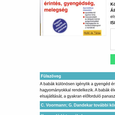
K
Ál
el
I
Fülszöveg
A babák különösen igénylik a gyengéd ér
hagyományokkal rendelkezik. A babák élet
elsajátítását, a gyakran előforduló panasz
C. Voormann; G. Dandekar további kö