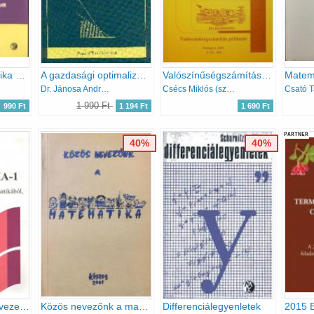
Szabályozástechnika 2 programozott bevezetés
A gazdasági optimalizálás módszerei II. Lineáris optimalizálás
Valószínűségszámítás példatár
Dr. Jánosa András; Dr. Csernyák László
Csécs Miklós (szerk.)
1 990 Ft
990 Ft
1 194 Ft
1 690 Ft
PARTNER
40%
40%
Matematika-1 (Bevezető fejezetek a matematikából informatikusoknak)
Közös nevezőnk a matematika - Kőszeg 2001
Differenciálegyenletek