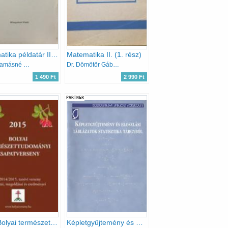
Matematika példatár II. kötet (Megoldások)
Matematika II. (1. rész)
Csató Tamásné (szerk.)
Dr. Dömötör Gábor (szerk.)
1 490 Ft
2 990 Ft
PARTNER
2015 Bolyai természettudományi csapatverseny
Képletgyűjtemény és eloszlási táblázatok statisztika tárgyból