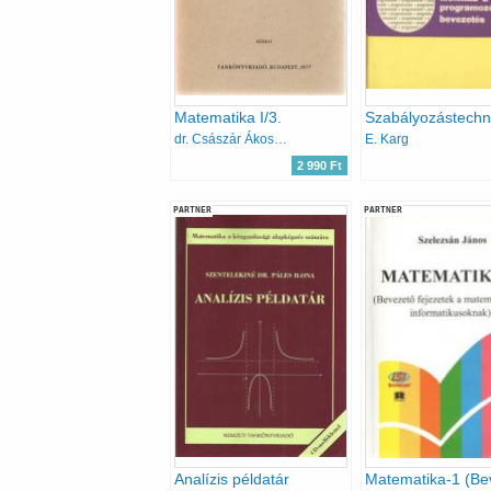
Matematika I/3.
dr. Császár Ákosné
E. Karg
2 990 Ft
PARTNER
PARTNER
Analízis példatár