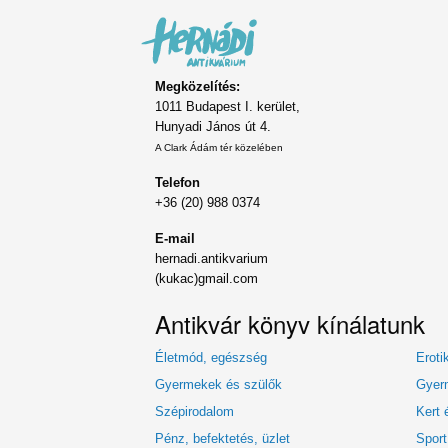
Megközelítés:
1011 Budapest I. kerület,
Hunyadi János út 4.
A Clark Ádám tér közelében
Telefon
+36 (20) 988 0374
E-mail
hernadi.antikvarium
(kukac)gmail.com
Antikvár könyv kínálatunk
Életmód, egészség
Eroti
Gyermekek és szülők
Gyerm
Szépirodalom
Kert 
Pénz, befektetés, üzlet
Sport