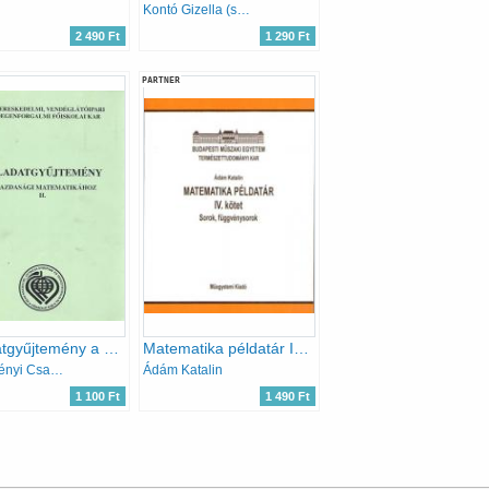
Kontó Gizella (szerk.)
2 490 Ft
1 290 Ft
PARTNER
Feladatgyűjtemény a gazdasági matematikához II.
Matematika példatár IV. kötet - Sorok, függvénysorok
Dr.Czétényi Csaba (szerk.)
Ádám Katalin
1 100 Ft
1 490 Ft