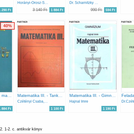
Horányi-Orosz-Szegedi
Dr. Scharnitzky Viktor
3 140 Ft
990 Ft
1 290 Ft
1 884 Ft
594 Ft
PARTNER
PARTNER
PARTNER
40%
Közös nevezőnk a matematika - Kőszeg 2002
Matematika III. - Tankönyvpótló jegyzet és feladatgyűjtemény (Kézirat gyanánt)
Matematika III. - Gimnázium
Czétényi Csaba, Ligeti Mária
Hajnal Imre
1 884 Ft
1 100 Ft
1 190 Ft
. 1-2. c. antikvár könyv