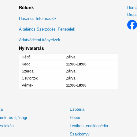
Rólunk
Herná
Drupa
Lábléc
Hasznos Információk
menü
Általános Szerződési Feltételek
Adatvédelmi irányelvek
Nyitvatartás
Hétfő
Zárva
Kedd
11:00-18:00
Szerda
Zárva
Csütörtök
Zárva
Péntek
11:00-18:00
ka
Ezotéria
ek- és ifjúsági
Hobbi
és lakás
Lexikon, enciklopédia
Szakkönyv