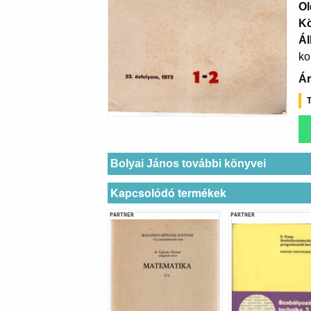
Ol
K
Ál
ko
Ár
T
Bolyai János további könyvei
Kapcsolódó termékek
PARTNER
PARTNER