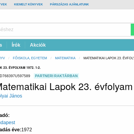
YVEK
KIEMELT KÖNYVEK
PÁRSZÁZAS AJÁNLATUNK
s
Írók
Akciók
NYV
FŐISKOLA, EGYETEM
MATEMATIKA
CURRENT:
MATEMATIKAI LAPOK 23. ÉVFOLY
23. ÉVFOLYAM 1972. 1-2.
D768397U597589
PARTNERI RAKTÁRBAN
atematikai Lapok 23. évfolyam
lyai János
adó
dapest
adás éve
1972