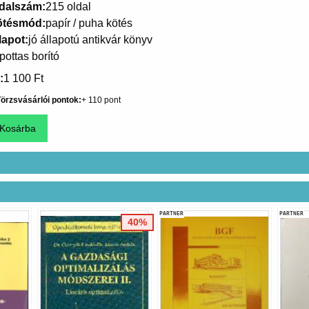
dalszám
215 oldal
ötésmód
papír / puha kötés
lapot
jó állapotú antikvár könyv
pottas borító
1 100 Ft
örzsvásárlói pontok
110
PARTNER
PARTNER
40%