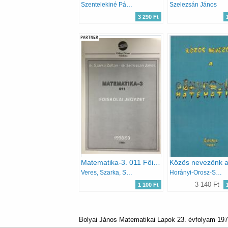
Szentelekiné Páles Ilona
Szelezsán János
3 290 Ft
PARTNER
Matematika-3. 011 Főiskolai jegyzet
Veres, Szarka, Szelezsán
Horányi-Orosz-Szegedi
3 140 Ft
1 100 Ft
Bolyai János Matematikai Lapok 23. évfolyam 1972