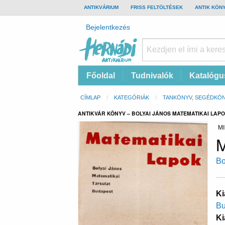
TOP
ANTIKVÁRIUM
FRISS FELTÖLTÉSEK
ANTIK KÖN
BAR
Felhasználói
Bejelentkezés
fiók
menüje
Hernádi
Fő
Főoldal
Tudnivalók
Katalógu
Antikvárium
navigáció
Online
Morzsa
CÍMLAP
KATEGÓRIÁK
TANKÖNYV, SEGÉDKÖ
antikvárium
ANTIKVÁR KÖNYV – BOLYAI JÁNOS MATEMATIKAI LAPOK 
MI
M
Bo
Ki
Bu
Ki