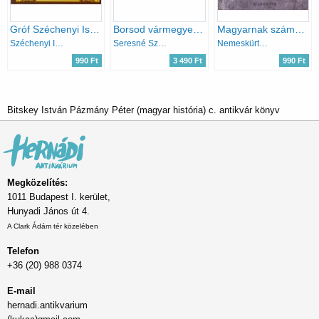
Gróf Széchenyi István gondolatainak gyűjteménye
Borsod vármegye képviselete a reformországgyűléseken
Magyarnak számkivetve
Széchenyi István
Seresné Szegőfi Anna
Nemeskürty István
990 Ft
3 490 Ft
990 Ft
Bitskey István Pázmány Péter (magyar história) c. antikvár könyv
Megközelítés:
1011 Budapest I. kerület,
Hunyadi János út 4.
A Clark Ádám tér közelében
Telefon
+36 (20) 988 0374
E-mail
hernadi.antikvarium