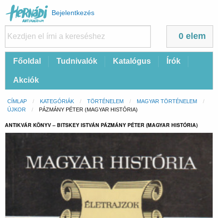
Felhasználói
Bejelentkezés
fiók
menüje
0 elem
Fő
Főoldal
Tudnivalók
Katalógus
Írók
navigáció
Akciók
Morzsa
CÍMLAP
KATEGÓRIÁK
TÖRTÉNELEM
MAGYAR TÖRTÉNELEM
ÚJKOR
CURRENT:
PÁZMÁNY PÉTER (MAGYAR HISTÓRIA)
ANTIKVÁR KÖNYV – BITSKEY ISTVÁN PÁZMÁNY PÉTER (MAGYAR HISTÓRIA)