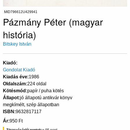
MID796612U429941
Pázmány Péter (magyar
história)
Bitskey István
Kiadó
Gondolat Kiadó
Kiadás éve
1986
Oldalszám
224 oldal
Kötésmód
papír / puha kötés
Állapot
jó állapotú antikvár könyv
megkímélt, szép állapotban
ISBN
9632817117
Ár
950 Ft