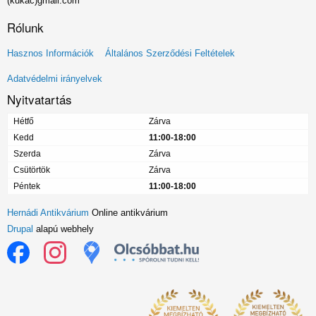
(kukac)gmail.com
Rólunk
Lábléc
Hasznos Információk
Általános Szerződési Feltételek
menü
Adatvédelmi irányelvek
Nyitvatartás
Hétfő
Zárva
Kedd
11:00-18:00
Szerda
Zárva
Csütörtök
Zárva
Péntek
11:00-18:00
Hernádi Antikvárium
Online antikvárium
Drupal
alapú webhely