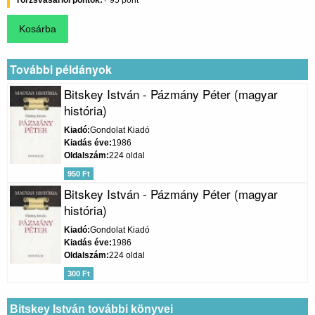
Törzsvásárlói pontok
95
További példányok
Bitskey István - Pázmány Péter (magyar
história)
Kiadó
Gondolat Kiadó
Kiadás éve
1986
Oldalszám
224 oldal
950 Ft
Bitskey István - Pázmány Péter (magyar
história)
Kiadó
Gondolat Kiadó
Kiadás éve
1986
Oldalszám
224 oldal
300 Ft
Bitskey István további könyvei