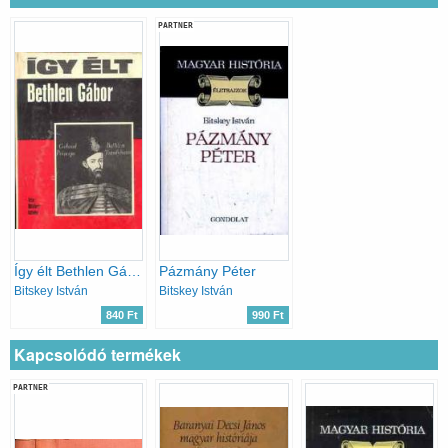
PARTNER
Így élt Bethlen Gábor
Pázmány Péter
Bitskey István
Bitskey István
840 Ft
990 Ft
Kapcsolódó termékek
PARTNER