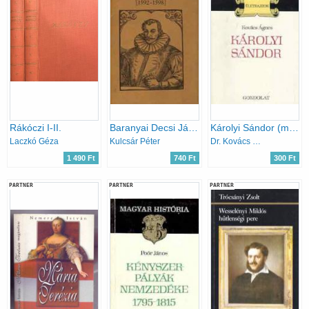
Rákóczi I-II.
Baranyai Decsi János magyar históriája 1592-1598
Károlyi Sándor (magyar história)
Laczkó Géza
Kulcsár Péter
Dr. Kovács Ágnes
1 490 Ft
740 Ft
300 Ft
PARTNER
PARTNER
PARTNER