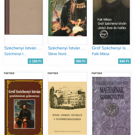
Széchenyi István válogatott írásai
Széchenyi István magánélete
Gróf Széchenyi István utolsó évei és halála (mérleg)
Széchenyi István
Steve Nording
Falk Miksa
1 190 Ft
990 Ft
840 Ft
PARTNER
PARTNER
PARTNER