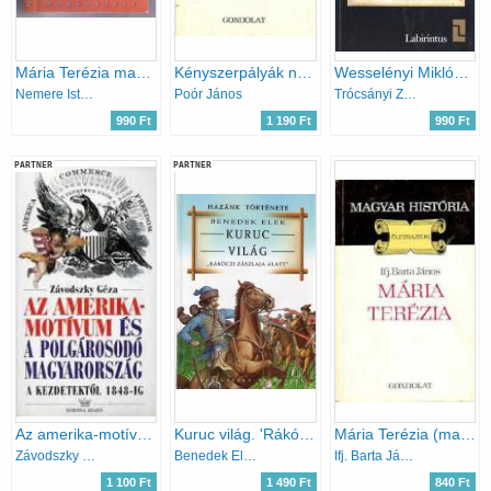
Mária Terézia magánélete
Kényszerpályák nemzedéke 1795-1815 (magyar história)
Wesselényi Miklós hűtlenségi pere
Nemere István
Poór János
Trócsányi Zsolt
990 Ft
1 190 Ft
990 Ft
PARTNER
PARTNER
Az amerika-motívum és a polgárosodó Magyarország a kezdetektől 1848-ig
Kuruc világ. 'Rákóczi zászlaja alatt'
Mária Terézia (magyar história)
Závodszky Géza
Benedek Elek
Ifj. Barta János
1 100 Ft
1 490 Ft
840 Ft