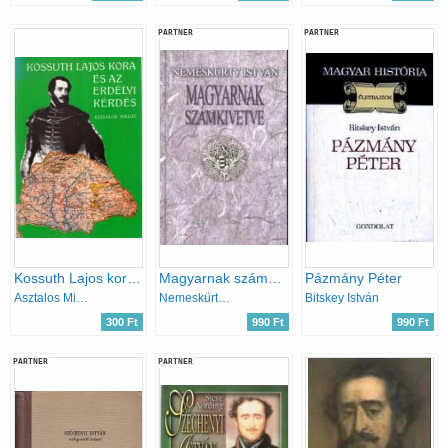
PARTNER
PARTNER
Kossuth Lajos kora és az erdélyi kérdés (reprint)
Magyarnak számkivetve
Pázmány Péter
Asztalos Miklós
Nemeskürty István
Bitskey István
300 Ft
990 Ft
990 Ft
PARTNER
PARTNER