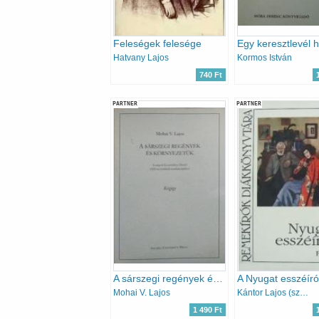
Feleségek felesége
Hatvany Lajos
Kormos István
740 Ft
PARTNER
PARTNER
A sárszegi regények és környezetük
A Nyugat esszéíró
Mohai V. Lajos
Kántor Lajos (szerkesztő)
1 490 Ft