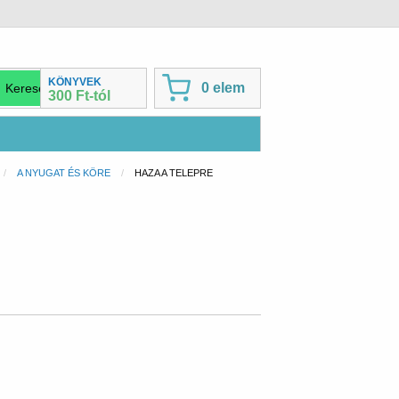
KÖNYVEK
0 elem
300 Ft-tól
A NYUGAT ÉS KÖRE
CURRENT:
HAZA A TELEPRE