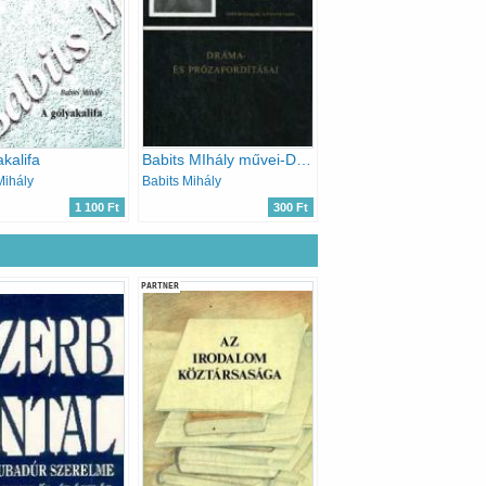
akalifa
Babits MIhály művei-Dráma és prózafordításai
Mihály
Babits Mihály
1 100 Ft
300 Ft
PARTNER