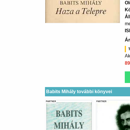
Ol
K
Ál
me
I
Ár
T
Ak
89
Babits Mihály további könyvei
PARTNER
PARTNER