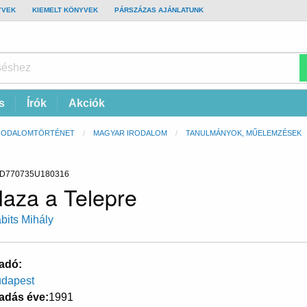
YVEK
KIEMELT KÖNYVEK
PÁRSZÁZAS AJÁNLATUNK
s
Írók
Akciók
RODALOMTÖRTÉNET
MAGYAR IRODALOM
TANULMÁNYOK, MŰELEMZÉSEK
D770735U180316
aza a Telepre
bits Mihály
adó
dapest
adás éve
1991