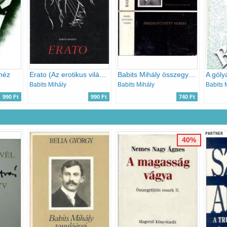
néz
Erato (Az erotikus világköltészet remekei)
Babits Mihály összegyűjtött versei
A góly
Babits Mihály
Babits Mihály
Babits 
990 Ft
990 Ft
740 Ft
PARTNER
40%