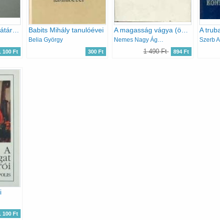
Egy keresztlevél hátára Kormos István képeskönyv
Babits Mihály tanulóévei
A magasság vágya (összegyűjtött esszék II.)
Belia György
Nemes Nagy Ágnes
Szerb A
1 490 Ft
1 100 Ft
300 Ft
894 Ft
i
1 100 Ft