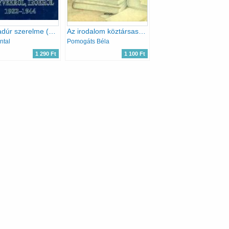
A trubadúr szerelme (könyvekről, írókról 1922-1944)
Az irodalom köztársasága
ntal
Pomogáts Béla
1 290 Ft
1 100 Ft