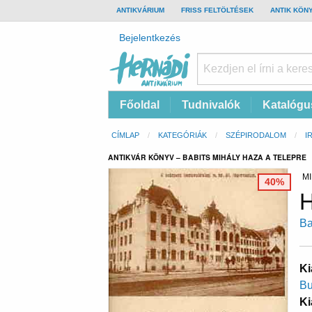
TOP
ANTIKVÁRIUM
FRISS FELTÖLTÉSEK
ANTIK KÖN
BAR
Felhasználói
Bejelentkezés
fiók
menüje
Hernádi
Fő
Főoldal
Tudnivalók
Katalógu
Antikvárium
navigáció
Online
Morzsa
CÍMLAP
KATEGÓRIÁK
SZÉPIRODALOM
I
antikvárium
ANTIKVÁR KÖNYV – BABITS MIHÁLY HAZA A TELEPRE
MI
40%
H
Ba
Ki
Bu
Ki