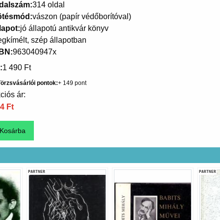
dalszám
314 oldal
ötésmód
vászon (papír védőborítóval)
lapot
jó állapotú antikvár könyv
gkímélt, szép állapotban
SBN
963040947x
1 490 Ft
örzsvásárlói pontok
149
ciós ár:
4 Ft
PARTNER
PARTNER