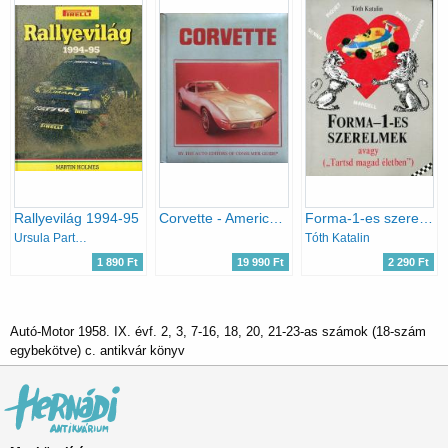
Rallyevilág 1994-95
Corvette - America's Dream Machine
Forma-1-es szerelmek, abagy "Tartsd magad életben!"
Ursula Partridge (szerk.)
Tóth Katalin
1 890 Ft
19 990 Ft
2 290 Ft
Autó-Motor 1958. IX. évf. 2, 3, 7-16, 18, 20, 21-23-as számok (18-szám
egybekötve) c. antikvár könyv