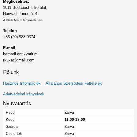
Megközelítés:
1011 Budapest I. kerület,
Hunyadi János út 4.
A Clark Ádám tér közelében
Telefon
+36 (20) 988 0374
E-mail
hernadi.antikvarium
(kukac)gmail.com
Rólunk
Lábléc
Hasznos Információk
Általános Szerződési Feltételek
menü
Adatvédelmi irányelvek
Nyitvatartás
Hétfő
Zárva
Kedd
11:00-18:00
Szerda
Zárva
Csütörtök
Zárva