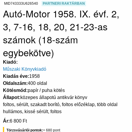
MID743333U626540
PARTNERI RAKTÁRBAN
Autó-Motor 1958. IX. évf. 2,
3, 7-16, 18, 20, 21-23-as
számok (18-szám
egybekötve)
Kiadó
Műszaki Könyvkiadó
Kiadás éve
1958
Oldalszám
400 oldal
Kötésmód
papír / puha kötés
Állapot
közepes állapotú antikvár könyv
foltos, sérült, szakadt borító, foltos előzéklap, több oldal
hullámos, kissé sérült, foltos
Ár
6 800 Ft
Törzsvásárlói pontok
680