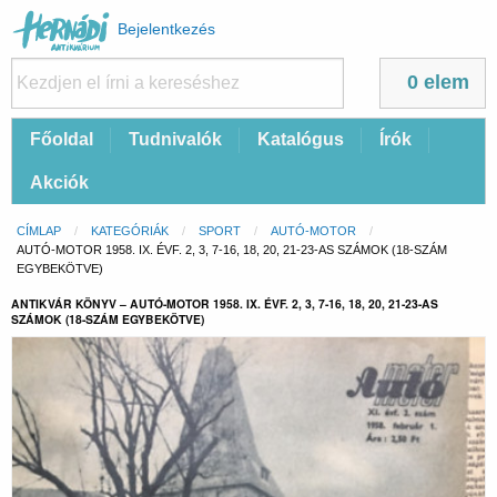
Felhasználói
Bejelentkezés
fiók
menüje
0 elem
Fő
Főoldal
Tudnivalók
Katalógus
Írók
navigáció
Akciók
Morzsa
CÍMLAP
KATEGÓRIÁK
SPORT
AUTÓ-MOTOR
CURRENT:
AUTÓ-MOTOR 1958. IX. ÉVF. 2, 3, 7-16, 18, 20, 21-23-AS SZÁMOK (18-SZÁM
EGYBEKÖTVE)
ANTIKVÁR KÖNYV – AUTÓ-MOTOR 1958. IX. ÉVF. 2, 3, 7-16, 18, 20, 21-23-AS
SZÁMOK (18-SZÁM EGYBEKÖTVE)