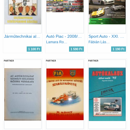
Járműtechnikai alapok segédmotoros kerékpárosok részére
Autó Piac - 2008/12. szám + 2008/29. szám
Sport Auto - XXI. évfolyam, 2012. december
Lamara Roland (főszerk.)
Fábián László (szerk.)
1 100 Ft
1 590 Ft
1 190 Ft
PARTNER
PARTNER
PARTNER