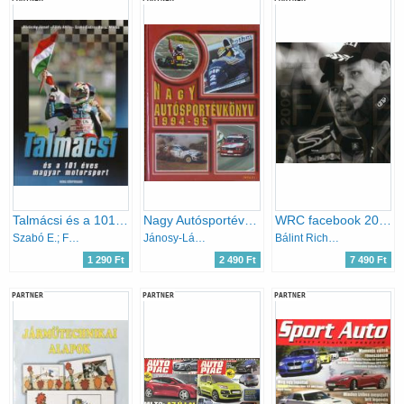
Talmácsi és a 101 éves magyar motorsport
Nagy Autósportévkönyv 1994-95
WRC facebook 2009 - World Rally Championship 2009 portrékönyv
Szabó E.; Földy Attila; Baráz Miklós; Böröczky J.
Jánosy-Ládonyi-Misur (szerk.)
Bálint Richárd
1 290 Ft
2 490 Ft
7 490 Ft
PARTNER
PARTNER
PARTNER