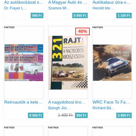
Az autókockázat személyi részének előzetes vizsgálata
A Magyar Autó és Motorsport Szövetség szabálykönyve II.: Autós szabályok
Autókalauz útra-való '95 (negyedik évfolyam)
Dr. Frayer L. Márta, Steif Antal
Szamos Miklós
Herold István (szerk.)
990 Ft
5 890 Ft
1 100 Ft
PARTNER
PARTNER
40%
Retroautók a keleti blokkból - szórványszámok: 30-38, 41 (10 szám)
A nagydobosi krossz-csoda
WRC Face To Face 2013 - Official Yearbook of the FIA World Rally Championship
Balogh József, Zsoldos Barnabás
Richárd Bálint, Bálint Richárd
1 490 Ft
9 990 Ft
894 Ft
5 890 Ft
PARTNER
PARTNER
PARTNER