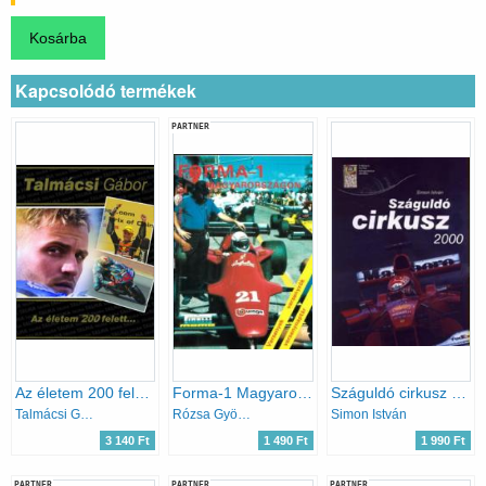
Kapcsolódó termékek
PARTNER
Az életem 200 felett ...
Forma-1 Magyarországon
Száguldó cirkusz 2000
Talmácsi Gábor- Stefano Favaro
Rózsa György
Simon István
3 140 Ft
1 490 Ft
1 990 Ft
PARTNER
PARTNER
PARTNER