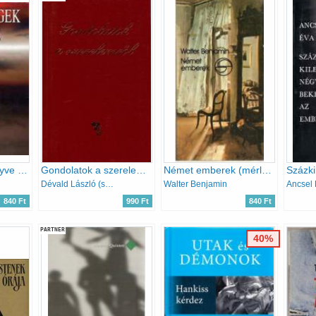
Bölcsességek könyve III. - aforizmák, szállóigék
Gondolatok a szerelemről
Német emberek (mérleg)
Dévald László (szerk.)
Walter Benjamin
Ancsel
840 Ft
990 Ft
840 Ft
PARTNER
40%