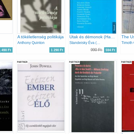
A tökéletlenség politikája
Utak és démonok (Hankiss kérdez)
Anthony Quinton
Standeisky Éva (szerk.)
Timoth 
990 Ft
1 490 Ft
1 290 Ft
594 Ft
PARTNER
PARTNER
PARTNER