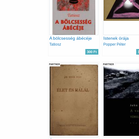
A bölcsesség ábécéje
Istenek órája
Tatiosz
Popper Péter
300 Ft
PARTNER
PARTNER