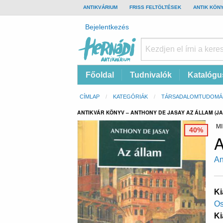
TOP
ANTIKVÁRIUM
FRISS FELTÖLTÉSEK
ANTIK KÖN
BAR
Felhasználói
Bejelentkezés
fiók
menüje
Hernádi
Fő
Főoldal
Tudnivalók
Katalógu
Antikvárium
navigáció
Online
Morzsa
CÍMLAP
KATEGÓRIÁK
TÁRSADALOMTUDOMÁ
antikvárium
ANTIKVÁR KÖNYV – ANTHONY DE JASAY AZ ÁLLAM (JA
MI
40%
A
An
Ki
Os
Ki