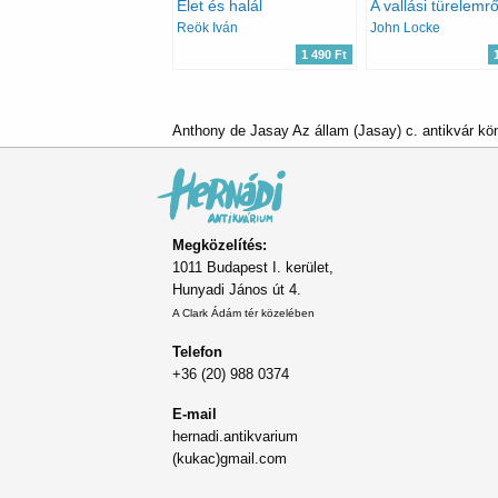
Élet és halál
A vallási türelemrő
Reök Iván
John Locke
1 490 Ft
Anthony de Jasay Az állam (Jasay) c. antikvár kö
Megközelítés:
1011 Budapest I. kerület,
Hunyadi János út 4.
A Clark Ádám tér közelében
Telefon
+36 (20) 988 0374
E-mail
hernadi.antikvarium
(kukac)gmail.com