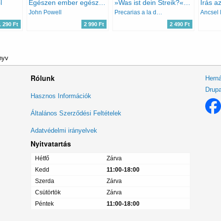
l
Egészen ember egészen élő
»Was ist dein Streik?« - Militante Streifzüge durch die Kreisläufe der Prekarität
Írás a
John Powell
Precarias a la deriva
Ancsel
1 290 Ft
2 990 Ft
2 490 Ft
nyv
Rólunk
Herná
Drupa
Lábléc
Hasznos Információk
menü
Általános Szerződési Feltételek
Adatvédelmi irányelvek
Nyitvatartás
Hétfő
Zárva
Kedd
11:00-18:00
Szerda
Zárva
Csütörtök
Zárva
Péntek
11:00-18:00