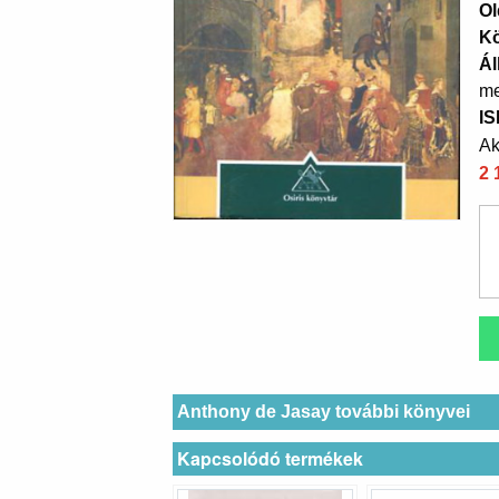
Ol
K
Ál
me
I
Ak
2 
Anthony de Jasay további könyvei
Kapcsolódó termékek