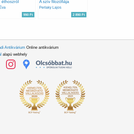
z éthoszról
A szív filozófiája
 Éva
Perlaky Lajos
990 Ft
2 890 Ft
di Antikvárium
Online antikvárium
l
alapú webhely