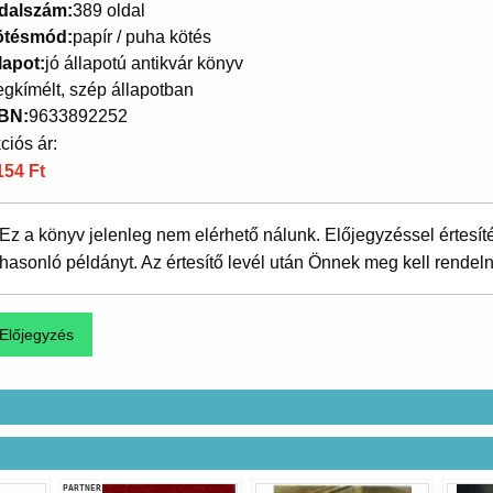
dalszám
389 oldal
ötésmód
papír / puha kötés
lapot
jó állapotú antikvár könyv
gkímélt, szép állapotban
SBN
9633892252
ciós ár:
154 Ft
Ez a könyv jelenleg nem elérhető nálunk. Előjegyzéssel értesít
hasonló példányt. Az értesítő levél után Önnek meg kell rendeln
PARTNER