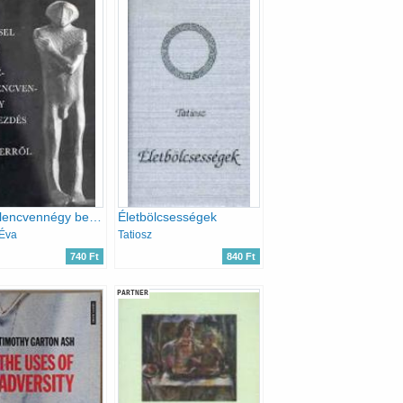
Százkilencvennégy bekezdés az emberről
Életbölcsességek
 Éva
Tatiosz
740 Ft
840 Ft
PARTNER