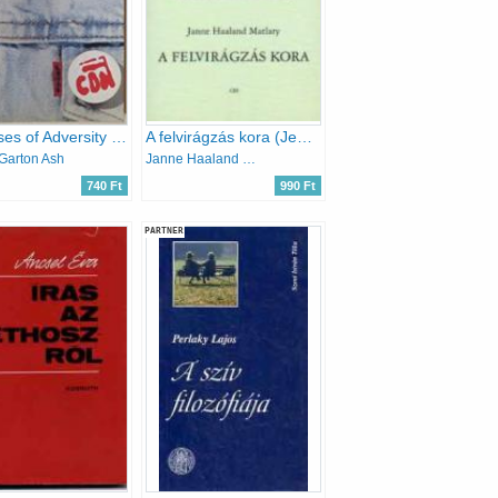
The Uses of Adversity - Essays on the Fate of Central Europe (with a new postscript)
A felvirágzás kora (Jegyzetek egy új feminizmushoz)
Garton Ash
Janne Haaland Matlary
740 Ft
990 Ft
PARTNER