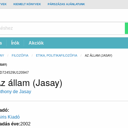
YVEK
KIEMELT KÖNYVEK
PÁRSZÁZAS AJÁNLATUNK
s
Írók
Akciók
NY
FILOZÓFIA
ETIKA, POLITIKAFILOZÓFIA
CURRENT:
AZ ÁLLAM (JASAY)
SAY)
D724529U120947
z állam (Jasay)
thony de Jasay
adó
iris Kiadó
adás éve
2002