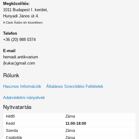
Megközelítés:
1011 Budapest I. kerület,
Hunyadi János út 4.
A Clark Ádám tér közelében
Telefon
+36 (20) 988 0374
E-mail
hernadi.antikvarium
(kukac)gmail.com
Rólunk
Lábléc
Hasznos Információk
Általános Szerződési Feltételek
menü
Adatvédelmi irányelvek
Nyitvatartás
Hétfő
Zárva
Kedd
11:00-18:00
Szerda
Zárva
Csütörtök
Zárva