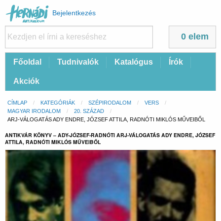
Felhasználói
Bejelentkezés
fiók
menüje
0 elem
Fő
Főoldal
Tudnivalók
Katalógus
Írók
navigáció
Akciók
Morzsa
CÍMLAP
KATEGÓRIÁK
SZÉPIRODALOM
VERS
MAGYAR IRODALOM
20. SZÁZAD
CURRENT:
ARJ-VÁLOGATÁS ADY ENDRE, JÓZSEF ATTILA, RADNÓTI MIKLÓS MŰVEIBŐL
ANTIKVÁR KÖNYV – ADY-JÓZSEF-RADNÓTI ARJ-VÁLOGATÁS ADY ENDRE, JÓZSEF
ATTILA, RADNÓTI MIKLÓS MŰVEIBŐL