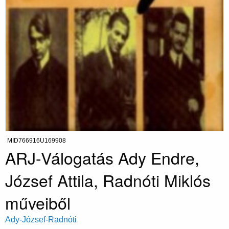
MID766916U169908
ARJ-Válogatás Ady Endre,
József Attila, Radnóti Miklós
műveiből
Ady-József-Radnóti