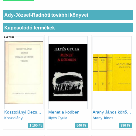
Ady-József-Radnóti további könyvei
Kapcsolódó termékek
PARTNER
Kosztolányi Dezső összegyűjtött versei
Menet a ködben
Arany János költői művei I-III. (Nagy Klasszikusok)
Kosztolányi Dezső
Illyés Gyula
Arany János
1 190 Ft
840 Ft
990 Ft