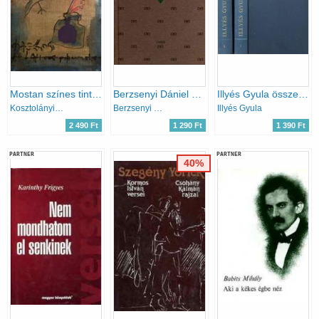
Mostan színes tintákról álmodom
Berzsenyi Dániel művei
Illyés Gyula összegyűjtött versei I-II.
Kosztolányi Dezső
Berzsenyi Dániel
Illyés Gyula
2 490 Ft
1 290 Ft
1 390 Ft
PARTNER
PARTNER
40%