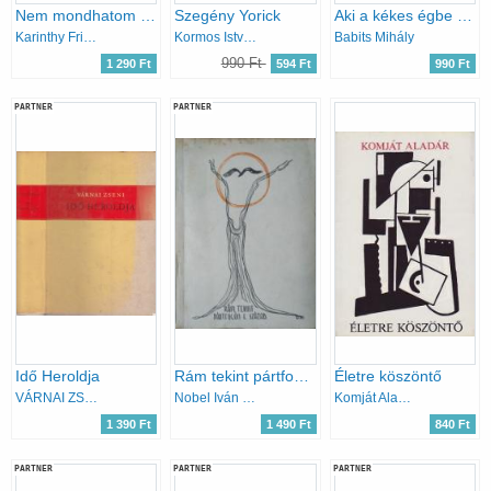
Nem mondhatom el senkinek
Szegény Yorick
Aki a kékes égbe néz
Karinthy Frigyes
Kormos István
Babits Mihály
990 Ft
1 290 Ft
594 Ft
990 Ft
PARTNER
PARTNER
Idő Heroldja
Rám tekint pártfogón e század (25 vers és 25 rajz)
Életre köszöntő
VÁRNAI ZSENI
Nobel Iván (szerk.)
Komját Aladár
1 390 Ft
1 490 Ft
840 Ft
PARTNER
PARTNER
PARTNER