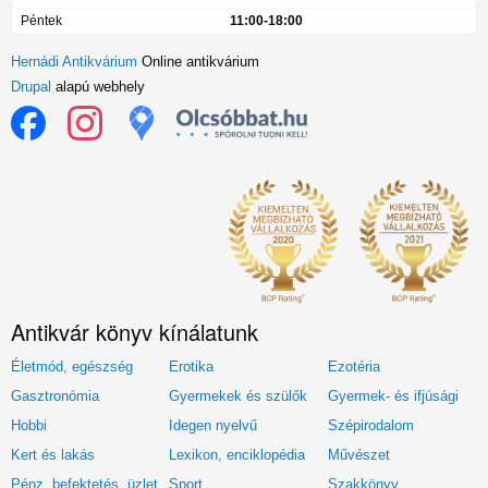
Péntek
11:00-18:00
Hernádi Antikvárium
Online antikvárium
Drupal
alapú webhely
Antikvár könyv kínálatunk
Életmód, egészség
Erotika
Ezotéria
Gasztronómia
Gyermekek és szülők
Gyermek- és ifjúsági
Hobbi
Idegen nyelvű
Szépirodalom
Kert és lakás
Lexikon, enciklopédia
Művészet
Pénz, befektetés, üzlet
Sport
Szakkönyv