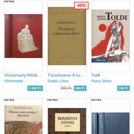
PARTNER
40%
Vörösmarty Mihály összes költői művei
Tücsökzene-A huszonhatodik év
Toldi
Vörösmarty Mihály
Szabó Lőrinc
Arany János
990 Ft
3 490 Ft
594 Ft
740 Ft
PARTNER
PARTNER
PARTNER