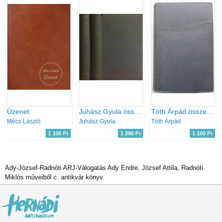
Üzenet
Juhász Gyula összes versei I-II.
Tóth Árpád összes versei, versfordításai és novellái
Mécs László
Juhász Gyula
Tóth Árpád
1 100 Ft
1 290 Ft
1 100 Ft
Ady-József-Radnóti ARJ-Válogatás Ady Endre, József Attila, Radnóti
Miklós műveiből c. antikvár könyv