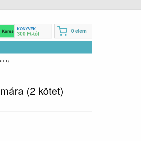
KÖNYVEK
0 elem
300 Ft-tól
ÖTET)
mára (2 kötet)