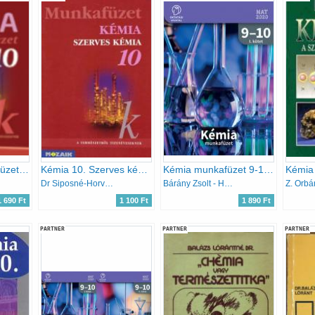
Kémia 10. Munkafüzet - Szervetlen és szerves kémia
Kémia 10. Szerves kémiai ismeretek. MS-2820T Munkafüzet
Kémia munkafüzet 9-10. II. kötet
Dr Siposné-Horváth B.-Péntek Lászlóné
Bárány Zsolt - Hotziné Pócsi Anikó - Marchis Valér
Z. Orbá
1 690 Ft
1 100 Ft
1 890 Ft
PARTNER
PARTNER
PARTNER