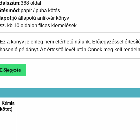
dalszám
368 oldal
ötésmód
papír / puha kötés
lapot
jó állapotú antikvár könyv
sz. kb 10 oldalon filces kiemelések
Ez a könyv jelenleg nem elérhető nálunk. Előjegyzéssel értesít
hasonló példányt. Az értesítő levél után Önnek meg kell rendeln
- Kémia
kötet)