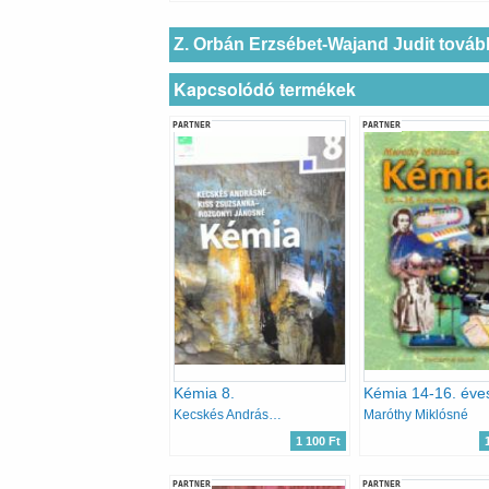
Z. Orbán Erzsébet-Wajand Judit továb
Kapcsolódó termékek
PARTNER
PARTNER
Kémia 8.
Kémia 14-16. éve
Kecskés Andrásné, Rozgonyi Jánosné, Kiss Zsuzsanna
Maróthy Miklósné
1 100 Ft
PARTNER
PARTNER