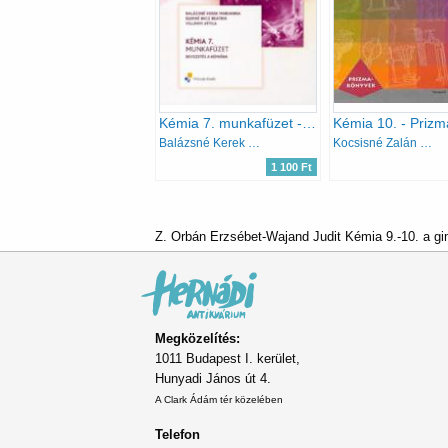
Kémia 7. munkafüzet - Bevezetés a kémiába
Balázsné Kerek M.; Elekné Becz B.; Villányi A.
Kocsisné Zalán Judit; Kónya Józsefné
1 100 Ft
Z. Orbán Erzsébet-Wajand Judit Kémia 9.-10. a gi
Megközelítés:
1011 Budapest I. kerület,
Hunyadi János út 4.
A Clark Ádám tér közelében
Telefon