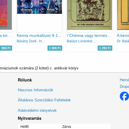
Kémia 10. - Prizma-könyvek
Kémia munkafüzet 9-10 I-II.
\"Chémia vagy természettitka\" - Egy nyár kalandos története
Bárány Zsolt - Hotziné Pócsi Anikó - Marchis Valér Várallyainé - Balázs Judit
Balázs Lórántné dr.
Dr. Bal
990 Ft
1 990 Ft
1 290 Ft
mnáziumok számára (2 kötet) c. antikvár könyv
Rólunk
Herná
Drupa
Lábléc
Hasznos Információk
menü
Általános Szerződési Feltételek
Adatvédelmi irányelvek
Nyitvatartás
Hétfő
Zárva