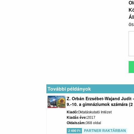
Ol
K
Ál
ös
További példányok
Z. Orbán Erzsébet-Wajand Judit 
9.-10. a gimnáziumok számára (2 
Kiadó
Oktatáskutató Intézet
Kiadás éve
2017
Oldalszám
368 oldal
PARTNER RAKTÁRBAN
2 490 Ft