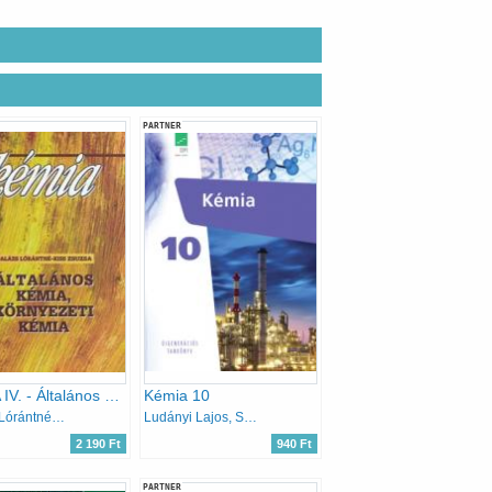
PARTNER
KÉMIA IV. - Általános és környezeti kémia
Kémia 10
Balázs Lórántné; Kiss Zsuzsa
Ludányi Lajos, Szabó Krisztián, Tóth Zoltán, Ludányi Ágota
2 190 Ft
940 Ft
PARTNER