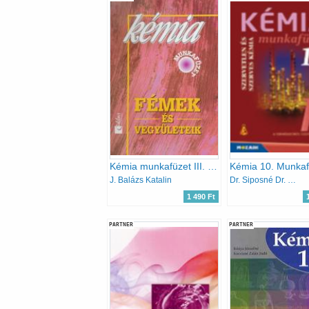
Kémia munkafüzet III. - Fémek és Vegyületeik
J. Balázs Katalin
Dr. Siposné Dr. Kedves Éva-Horváth Balázs-Péntek Lászlóné
1 490 Ft
PARTNER
PARTNER