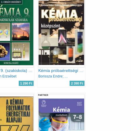
Kémia 9. (szakiskola) - KO 0135
Kémia próbaérettségi - középszint
n Erzsébet
Borissza Endre; Endrész Gyöngyi; Villányi Attila
1 290 Ft
2 390 Ft
PARTNER