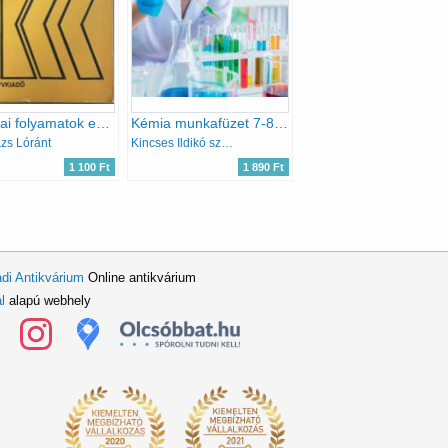
A kémiai folyamatok energetikai alapjai
Kémia munkafüzet 7-8. I. kötet
ázs Lóránt
Kincses Ildikó szerk.
1 100 Ft
1 890 Ft
di Antikvárium
Online antikvárium
l
alapú webhely