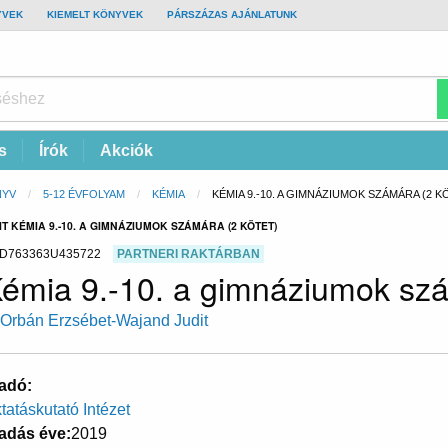
YVEK
KIEMELT KÖNYVEK
PÁRSZÁZAS AJÁNLATUNK
s
Írók
Akciók
NYV
5-12 ÉVFOLYAM
KÉMIA
CURRENT:
KÉMIA 9.-10. A GIMNÁZIUMOK SZÁMÁRA (2 K
 KÉMIA 9.-10. A GIMNÁZIUMOK SZÁMÁRA (2 KÖTET)
D763363U435722
PARTNERI RAKTÁRBAN
émia 9.-10. a gimnáziumok szá
 Orbán Erzsébet-Wajand Judit
adó
tatáskutató Intézet
adás éve
2019