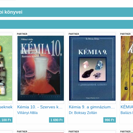
bi könyvei
PARTNER
PARTNER
PARTNER
seknek
Kémia 10. - Szerves kémia
Kémia 9. a gimnáziumok számára
Villányi Attila
Dr. Boksay Zoltán
1 100 Ft
1 690 Ft
990 Ft
PARTNER
PARTNER
PARTNER