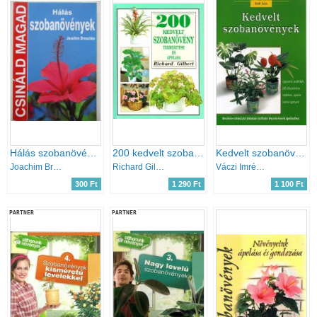
Hálás szobanövények (Csináld magad)
200 kedvelt szobanövény termesztése és ápolása
Kedvelt szobanövények
Joachim Breschke
Richard Gilbert
Váczi Imréné Dr.; Dede Géza
300 Ft
1 290 Ft
1 100 Ft
PARTNER
PARTNER