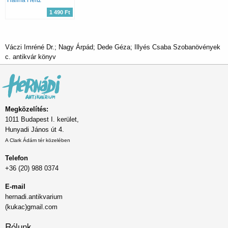
1 490 Ft
Váczi Imréné Dr.; Nagy Árpád; Dede Géza; Illyés Csaba Szobanövények
c. antikvár könyv
Megközelítés:
1011 Budapest I. kerület,
Hunyadi János út 4.
A Clark Ádám tér közelében
Telefon
+36 (20) 988 0374
E-mail
hernadi.antikvarium
(kukac)gmail.com
Rólunk