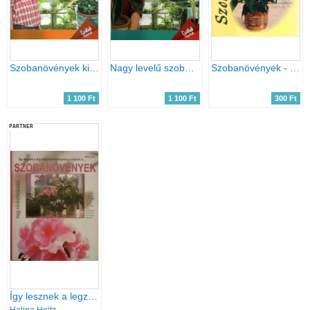
Szobanövények kisméretű levelekkel - Családi füzetek - 4.
Nagy levelű szobanövények (Otthonunk növényei 3.)
Szobanövények - Növényeink ápolása és gondozása
1 100 Ft
1 100 Ft
300 Ft
PARTNER
Így lesznek a legzöldebbek és legvirágosabbak... A szobanövények (Nagy növénytanácsadó)
Halina Heitz