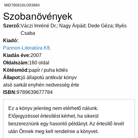
MID780816U393884
Szobanövények
Szerző
Váczi Imréné Dr.; Nagy Árpád; Dede Géza; Illyés
Csaba
Kiadó
Pannon-Literatúra Kft.
Kiadás éve
2007
Oldalszám
160 oldal
Kötésmód
papír / puha kötés
Állapot
jó állapotú antikvár könyv
alsó sarkát enyhén nedvesség érte
ISBN
9789639677784
Ez a könyv jelenleg nem elérhető nálunk.
Előjegyzéssel értesítést kérhet, ha sikerül
beszereznünk egy hasonló példányt. Az értesítő levél
után Önnek meg kell rendelnie a könyvet.