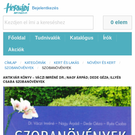
Felhasználói
Bejelentkezés
fiók
menüje
0 elem
Fő
Főoldal
Tudnivalók
Katalógus
Írók
navigáció
Akciók
Morzsa
CÍMLAP
KATEGÓRIÁK
KERT ÉS LAKÁS
NÖVÉNY ÉS KERT
SZOBANÖVÉNYEK
CURRENT:
SZOBANÖVÉNYEK
ANTIKVÁR KÖNYV – VÁCZI IMRÉNÉ DR.; NAGY ÁRPÁD; DEDE GÉZA; ILLYÉS
CSABA SZOBANÖVÉNYEK