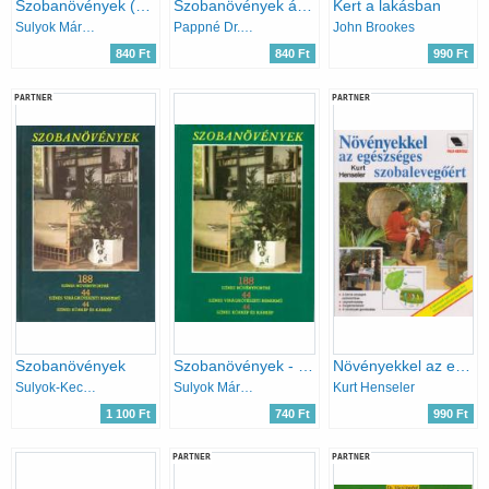
Szobanövények (Búvár zsebkönyvek)
Szobanövények ápolása
Kert a lakásban
Sulyok Mária-Varga Emma
Pappné Dr. Tarányi Zita
John Brookes
840 Ft
840 Ft
990 Ft
PARTNER
PARTNER
Szobanövények
Szobanövények - 188 színes növényportré, 44 színes virágkötészeti remekmű, 44 színes kórkép és kárkép
Növényekkel az egészséges szobalevegőért
Sulyok-Kecskés-Kuhn-Szabó
Sulyok Mária · Kecskés Tibor
Kurt Henseler
1 100 Ft
740 Ft
990 Ft
PARTNER
PARTNER