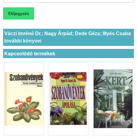
Váczi Imréné Dr.; Nagy Árpád; Dede Géza; Illyés Csaba
további könyvei
Kapcsolódó termékek