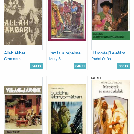
Allah Akbar!
Utazás a rejtelmes Tibetben
Háromfejű elefánt napernyővel (Világjárók)
Germanus Gyula
Henry S. Landor
Rádai Ödön
840 Ft
840 Ft
300 Ft
PARTNER