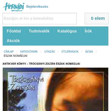
Felhasználói
Bejelentkezés
fiók
menüje
0 elem
Fő
Főoldal
Tudnivalók
Katalógus
Írók
navigáció
Akciók
Morzsa
CÍMLAP
KATEGÓRIÁK
UTAZÁS
ÚTLEÍRÁSOK
ÁZSIA
CURRENT:
ÉSZAK NOMÁDJAI
ANTIKVÁR KÖNYV – TRÓCSÁNYI ZOLTÁN ÉSZAK NOMÁDJAI