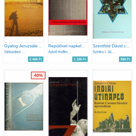
Gyalog Jeruzsálembe
Repülővel napkeletnek (kínai képeslapok-kiáltás a piramisokról-...)
Szentföld Dávid csillagában
Sébastien de Fooz
Adolf Hoffmeister
Szirtes I. János
2 490 Ft
1 190 Ft
990 Ft
40%