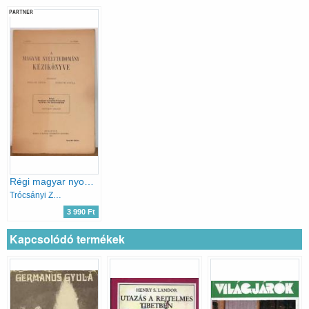
PARTNER
Régi magyar nyomtatványok nyelve és helyesírása
Trócsányi Zoltán
3 990 Ft
Kapcsolódó termékek