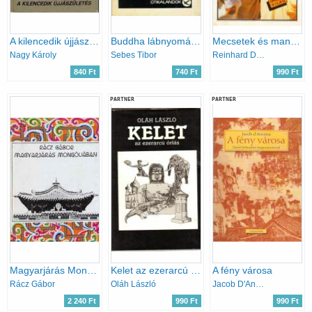
A kilencedik újjászületés
Buddha lábnyomában
Mecsetek és mandulafák
Nagy Károly
Sebes Tibor
Reinhard Delau
840 Ft
740 Ft
990 Ft
PARTNER
PARTNER
Magyarjárás Mongóliában
Kelet az ezerarcú óriás
A fény városa
Rácz Gábor
Oláh László
Jacob D'Ancona
2 240 Ft
990 Ft
990 Ft