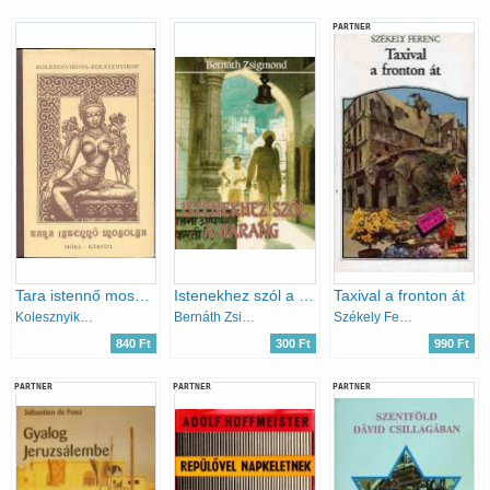
PARTNER
Tara istennő mosolya
Istenekhez szól a harang - indiai útinapló, 1987-1988
Taxival a fronton át
Kolesznyikova-Kolesznyikov
Bernáth Zsigmond
Székely Ferenc
840 Ft
300 Ft
990 Ft
PARTNER
PARTNER
PARTNER