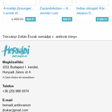
A maláji dzsungelben (a világ körül)
Zarándokúton – A keresés időszaka
Indiai útinapló Körösi Csoma Sándor nyomában
Carveth Wells
Jennifer Lash
Jakabos Ödön
1 490 Ft
894 Ft
950 Ft
4 500 Ft
Trócsányi Zoltán Észak nomádjai c. antikvár könyv
Megközelítés:
1011 Budapest I. kerület,
Hunyadi János út 4.
A Clark Ádám tér közelében
Telefon
+36 (20) 988 0374
E-mail
hernadi.antikvarium
(kukac)gmail.com