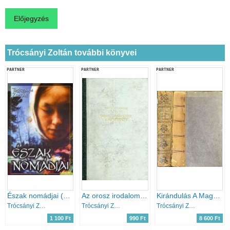
Trócsányi Zoltán további könyvei
PARTNER
PARTNER
PARTNER
Észak nomádjai (Reprint kiadás)
Az orosz irodalom kincsesháza
Kirándulás A Magyar Multba.
Trócsányi Zoltán
Trócsányi Zoltán
Trócsányi Zoltán
1 100 Ft
990 Ft
8 600 Ft