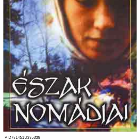
MID781451U395338