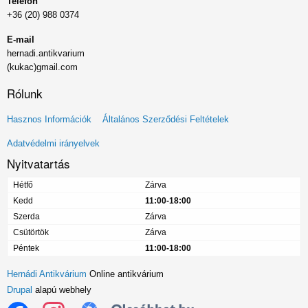
Telefon
+36 (20) 988 0374
E-mail
hernadi.antikvarium
(kukac)gmail.com
Rólunk
Lábléc
Hasznos Információk
Általános Szerződési Feltételek
menü
Adatvédelmi irányelvek
Nyitvatartás
Hétfő
Zárva
Kedd
11:00-18:00
Szerda
Zárva
Csütörtök
Zárva
Péntek
11:00-18:00
Hernádi Antikvárium
Online antikvárium
Drupal
alapú webhely