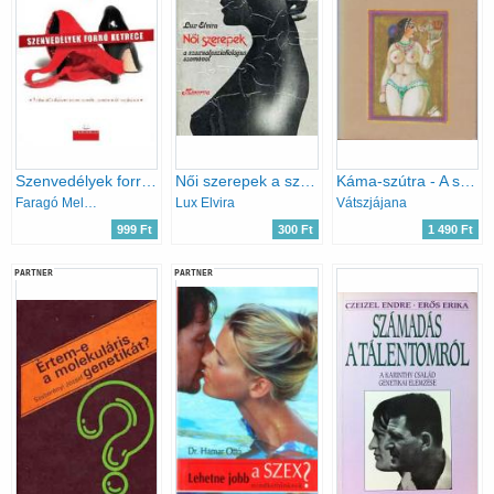
Szenvedélyek forró ketrece
Női szerepek a szexuálpszichológus szemével
Káma-szútra - A szerelem tankönyve
Faragó Melinda
Lux Elvira
Vátszjájana
999 Ft
300 Ft
1 490 Ft
PARTNER
PARTNER