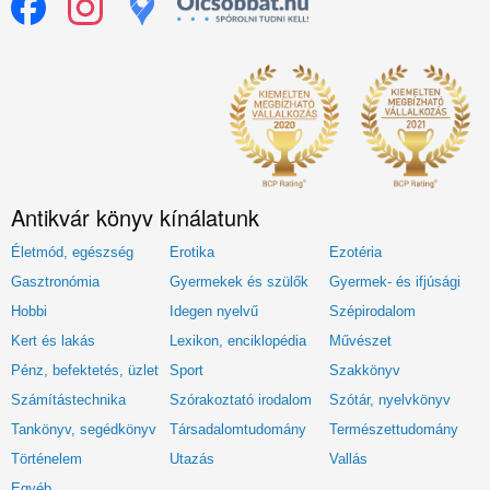
Antikvár könyv kínálatunk
Életmód, egészség
Erotika
Ezotéria
Gasztronómia
Gyermekek és szülők
Gyermek- és ifjúsági
Hobbi
Idegen nyelvű
Szépirodalom
Kert és lakás
Lexikon, enciklopédia
Művészet
Pénz, befektetés, üzlet
Sport
Szakkönyv
Számítástechnika
Szórakoztató irodalom
Szótár, nyelvkönyv
Tankönyv, segédkönyv
Társadalomtudomány
Természettudomány
Történelem
Utazás
Vallás
Egyéb