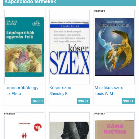
Kapcsolódó termékek
PARTNER
Lépéspróbák egymás felé
Kóser szex
Misztikus szex
Lux Elvira
Shmuley Boteach
Louis W. Meldman
840 Ft
990 Ft
990 Ft
PARTNER
PARTNER