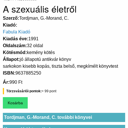
A szexuális életről
Szerző
Tordjman, G.-Morand, C.
Kiadó
Fabula Kiadó
Kiadás éve
1991
Oldalszám
32 oldal
Kötésmód
kemény kötés
Állapot
jó állapotú antikvár könyv
sarkokon kisebb kopás, tiszta belső, megkímélt könyvtest
ISBN
9637885250
Ár
990 Ft
Törzsvásárlói pontok
99
Tordjman, G.-Morand, C. további könyvei