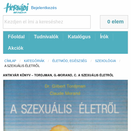
Felhasználói
Bejelentkezés
fiók
menüje
0 elem
Fő
Főoldal
Tudnivalók
Katalógus
Írók
navigáció
Akciók
Morzsa
CÍMLAP
KATEGÓRIÁK
ÉLETMÓD, EGÉSZSÉG
SZEXOLÓGIA
CURRENT:
A SZEXUÁLIS ÉLETRŐL
ANTIKVÁR KÖNYV – TORDJMAN, G.-MORAND, C. A SZEXUÁLIS ÉLETRŐL