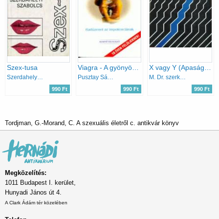
Szex-tusa
Viagra - A gyönyör kék forrása - Hadüzenet az impotenciának
X vagy Y (Apaságvizsgálat, igazsászolgáltatás)
Szerdahelyi Szabolcs
Pusztay Sándor
M. Dr. szerk. Bujdosó györgyi
990 Ft
990 Ft
990 Ft
Tordjman, G.-Morand, C. A szexuális életről c. antikvár könyv
Megközelítés:
1011 Budapest I. kerület,
Hunyadi János út 4.
A Clark Ádám tér közelében