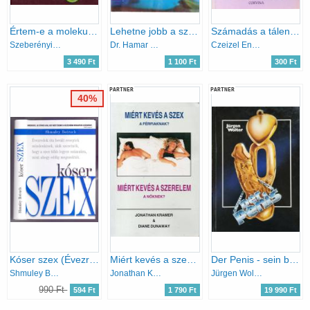
Értem-e a molekuláris genetikát?
Lehetne jobb a szex mindkettőnknek?
Számadás a tálentomról (A Karinthy család genetikai elemzése)
Szeberényi József
Dr. Hamar Ottó
Czeizel Endre-Erős Erika
3 490 Ft
1 100 Ft
300 Ft
PARTNER
PARTNER
40%
Kóser szex (Évezredek óta bevált receptek mindenkinek, akik szeretnék, hogy a szex több legyen számukra, mint ahogy eddig megszokták)
Miért kevés a szex a férfiaknak? Miért kevés a szerelem a nőknek?
Der Penis - sein bester Freund
Shmuley Boteach
Jonathan Kramer&Diane Dunaway
Jürgen Wolter
990 Ft
594 Ft
1 790 Ft
19 990 Ft