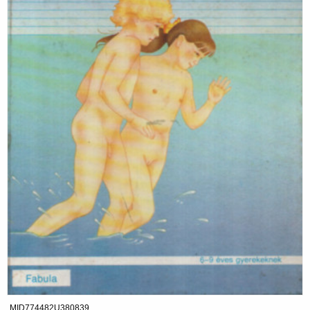
MID774482U380839