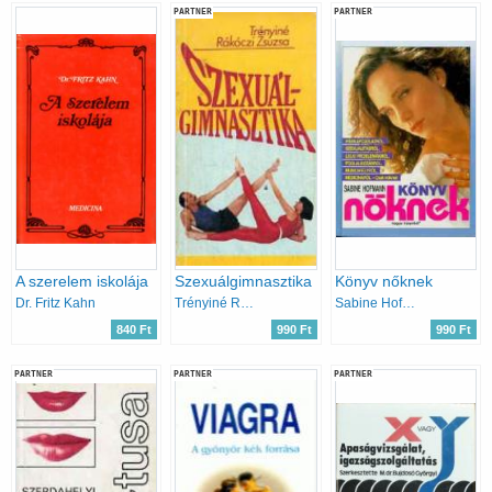
PARTNER
PARTNER
A szerelem iskolája
Szexuálgimnasztika
Könyv nőknek
Dr. Fritz Kahn
Trényiné Rákócsi Zsuzsa
Sabine Hofmann
840 Ft
990 Ft
990 Ft
PARTNER
PARTNER
PARTNER