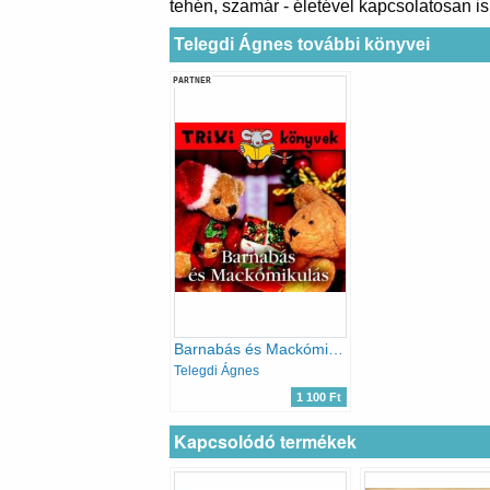
tehén, szamár - életével kapcsolatosan is.
Telegdi Ágnes további könyvei
PARTNER
Barnabás és Mackómikulás
Telegdi Ágnes
1 100 Ft
Kapcsolódó termékek