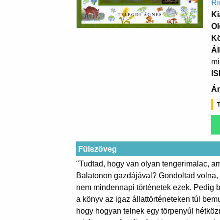
Ri
Ki
Ol
K
Ál
mi
I
Ár
T
Fülszöveg
"Tudtad, hogy van olyan tengerimalac, ami
Balatonon gazdájával? Gondoltad volna, 
nem mindennapi történetek ezek. Pedig bárk
a könyv az igaz állattörténeteken túl bem
hogy hogyan telnek egy törpenyúl hétköz