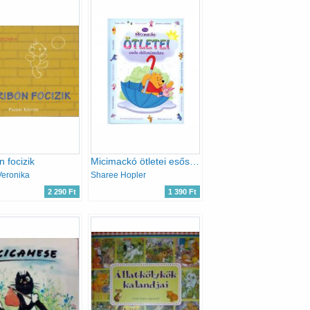
n focizik
Micimackó ötletei esős délutánokra
Veronika
Sharee Hopler
2 290 Ft
1 390 Ft