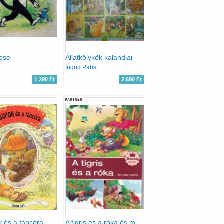
ese
Állatkölykök kalandjai
Ingrid Pabst
1 290 Ft
2 690 Ft
PARTNER
 és a táncóra
A tigris és a róka és más mesék