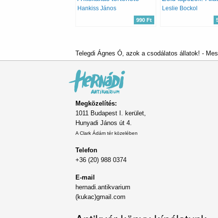
Hankiss János
Leslie Bockol
990 Ft
Telegdi Ágnes Ó, azok a csodálatos állatok! - Me
Megközelítés:
1011 Budapest I. kerület,
Hunyadi János út 4.
A Clark Ádám tér közelében
Telefon
+36 (20) 988 0374
E-mail
hernadi.antikvarium
(kukac)gmail.com