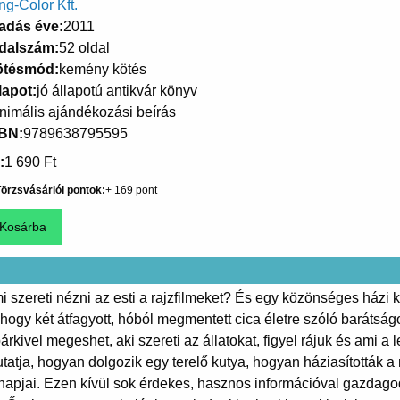
ng-Color Kft.
adás éve
2011
dalszám
52 oldal
ötésmód
kemény kötés
lapot
jó állapotú antikvár könyv
nimális ajándékozási beírás
SBN
9789638795595
1 690 Ft
örzsvásárlói pontok
169
 szereti nézni az esti a rajzfilmeket? És egy közönséges házi 
hogy két átfagyott, hóból megmentett cica életre szóló barát
ivel megeshet, aki szereti az állatokat, figyel rájuk és ami a l
utatja, hogyan dolgozik egy terelő kutya, hogyan háziasították a
napjai. Ezen kívül sok érdekes, hasznos információval gazdagod