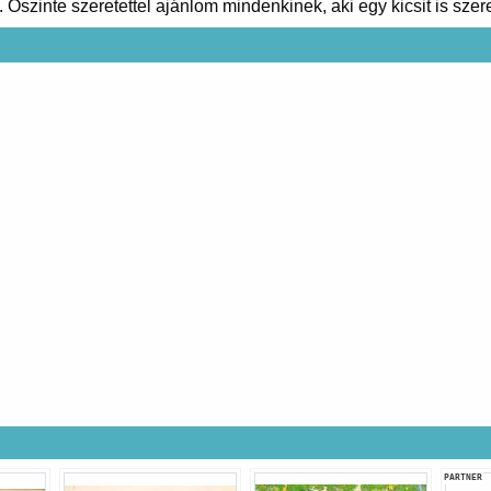
 Őszinte szeretettel ajánlom mindenkinek, aki egy kicsit is szeret
PARTNER