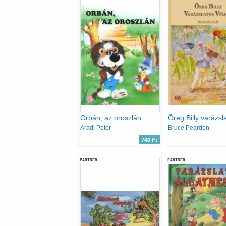
Orbán, az oroszlán
Aradi Péter
Bruce Peardon
740 Ft
PARTNER
PARTNER