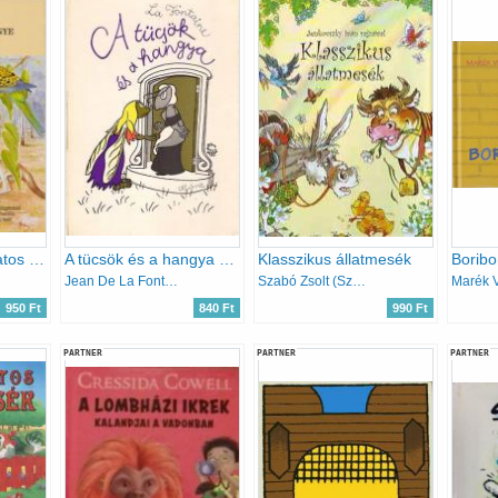
Öreg Billy varázslatos völgye
A tücsök és a hangya (Jean Effel rajzaival)
Klasszikus állatmesék
Boribo
Jean De La Fontaine
Szabó Zsolt (Szerk.)
Marék 
950 Ft
840 Ft
990 Ft
PARTNER
PARTNER
PARTNER