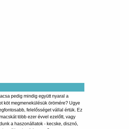
kacsa pedig mindig együtt nyaral a
ságot köt megmenekülésük örömére? Ugye
egfontosabb, felelősséget vállal értük. Ez
 macskát több ezer évvel ezelőtt, vagy
unk a haszonállatok - kecske, disznó,