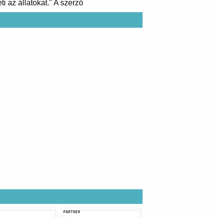
i az állatokat." A szerző
PARTNER