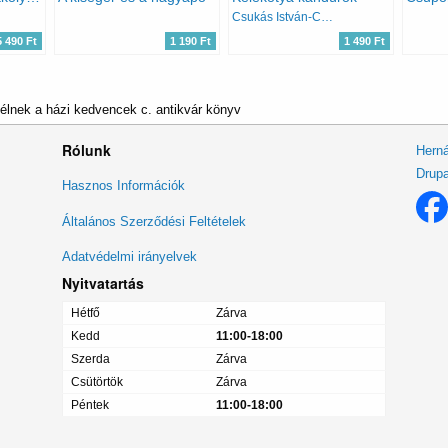
Csukás István-Cakó Ferenc
5 490 Ft
1 190 Ft
1 490 Ft
sélnek a házi kedvencek c. antikvár könyv
Rólunk
Herná
Drupa
Lábléc
Hasznos Információk
menü
Általános Szerződési Feltételek
Adatvédelmi irányelvek
Nyitvatartás
Hétfő
Zárva
Kedd
11:00-18:00
Szerda
Zárva
Csütörtök
Zárva
Péntek
11:00-18:00