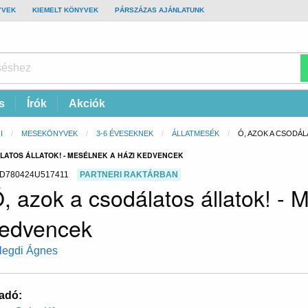
YVEK
KIEMELT KÖNYVEK
PÁRSZÁZAS AJÁNLATUNK
s
Írók
Akciók
I
MESEKÖNYVEK
3-6 ÉVESEKNEK
ÁLLATMESÉK
CURRENT:
Ó, AZOK A CSODÁL
LATOS ÁLLATOK! - MESÉLNEK A HÁZI KEDVENCEK
D780424U517411
PARTNERI RAKTÁRBAN
, azok a csodálatos állatok! - 
edvencek
legdi Ágnes
adó