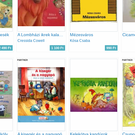
mesék
A Lombházi ikrek kalandjai a vadonban - 8. Móka a majommal
Mézesváros
Cicam
Cressida Cowell
Kósa Csaba
2 490 Ft
1 100 Ft
990 Ft
PARTNER
PARTNER
Zöld lapozók: Állatkölykök + Egy fa élete + A kertben + Az öt érzékszerv
A kisegér és a nagyapó
Kelekótya kandúrok
Csupor