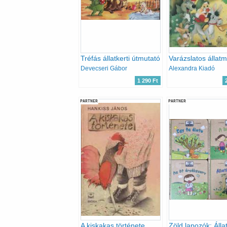
Tréfás állatkerti útmutató
Varázslatos állat
Devecseri Gábor
Alexandra Kiadó
1 290 Ft
PARTNER
PARTNER
A kiskakas története