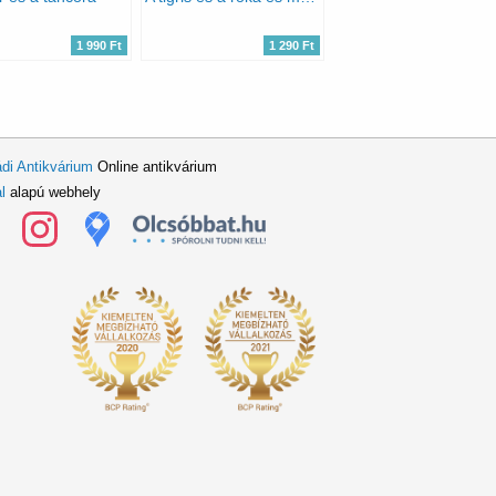
1 990 Ft
1 290 Ft
di Antikvárium
Online antikvárium
l
alapú webhely