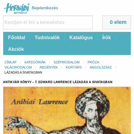
Felhasználói
Bejelentkezés
fiók
menüje
0 elem
Fő
Főoldal
Tudnivalók
Katalógus
Írók
navigáció
Akciók
Morzsa
CÍMLAP
KATEGÓRIÁK
SZÉPIRODALOM
PRÓZA
VILÁGIRODALOM
REGÉNYEK
KORTÁRS
ANGOLSZÁSZ
CURRENT:
LÁZADÁS A SIVATAGBAN
ANTIKVÁR KÖNYV – T. EDWARD LAWRENCE LÁZADÁS A SIVATAGBAN