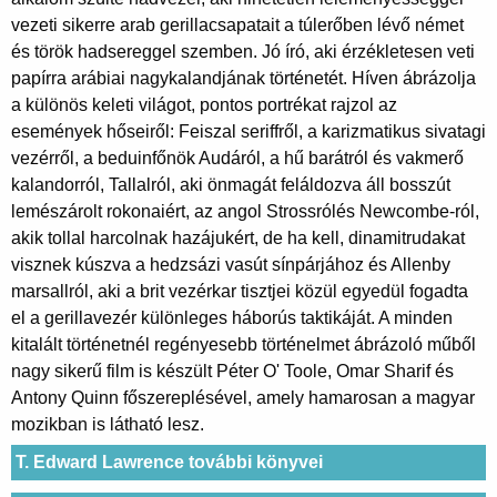
vezeti sikerre arab gerillacsapatait a túlerőben lévő német
és török hadsereggel szemben. Jó író, aki érzékletesen veti
papírra arábiai nagykalandjának történetét. Híven ábrázolja
a különös keleti világot, pontos portrékat rajzol az
események hőseiről: Feiszal seriffről, a karizmatikus sivatagi
vezérről, a beduinfőnök Audáról, a hű barátról és vakmerő
kalandorról, Tallalról, aki önmagát feláldozva áll bosszút
lemészárolt rokonaiért, az angol Strossrólés Newcombe-ról,
akik tollal harcolnak hazájukért, de ha kell, dinamitrudakat
visznek kúszva a hedzsázi vasút sínpárjához és Allenby
marsallról, aki a brit vezérkar tisztjei közül egyedül fogadta
el a gerillavezér különleges háborús taktikáját. A minden
kitalált történetnél regényesebb történelmet ábrázoló műből
nagy sikerű film is készült Péter O' Toole, Omar Sharif és
Antony Quinn főszereplésével, amely hamarosan a magyar
mozikban is látható lesz.
T. Edward Lawrence további könyvei