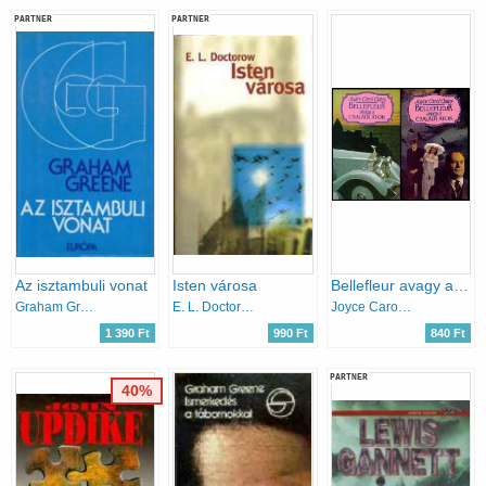
PARTNER
PARTNER
Az isztambuli vonat
Isten városa
Bellefleur avagy a családi átok I-II.
Graham Greene
E. L. Doctorow
Joyce Carol Oates
1 390 Ft
990 Ft
840 Ft
PARTNER
40%