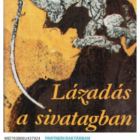
MID763866U437924
PARTNERI RAKTÁRBAN