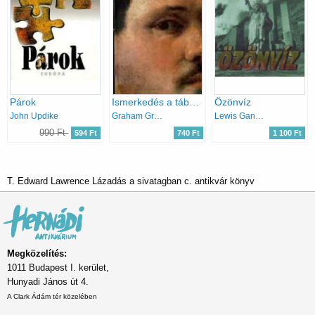
Párok
Ismerkedés a tábornokkal (mérleg)
Özönvíz
John Updike
Graham Greene
Lewis Gannett
990 Ft
594 Ft
740 Ft
1 100 Ft
T. Edward Lawrence Lázadás a sivatagban c. antikvár könyv
Megközelítés:
1011 Budapest I. kerület,
Hunyadi János út 4.
A Clark Ádám tér közelében