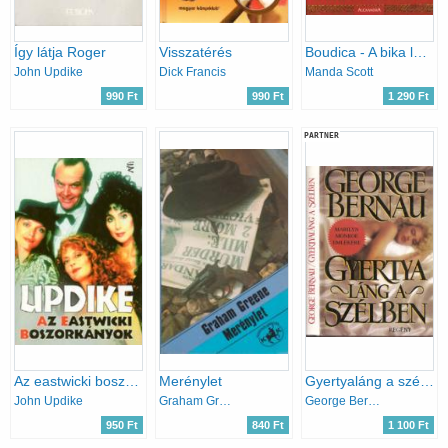
Így látja Roger
Visszatérés
Boudica - A bika látomása
John Updike
Dick Francis
Manda Scott
990 Ft
990 Ft
1 290 Ft
PARTNER
Az eastwicki boszorkányok
Merénylet
Gyertyaláng a szélben (Marilyn Monroe emlékére)
John Updike
Graham Greene
George Bernau
950 Ft
840 Ft
1 100 Ft