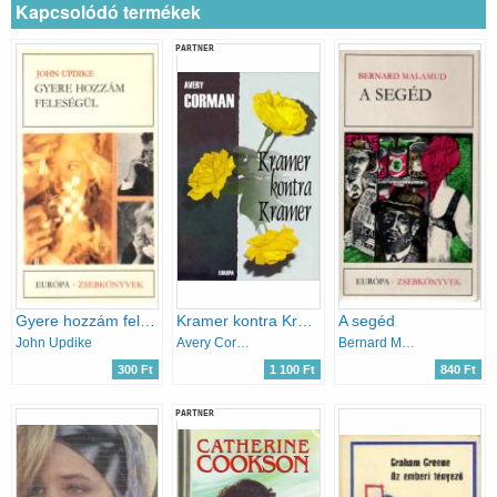
Kapcsolódó termékek
PARTNER
Gyere hozzám feleségül
Kramer kontra Kramer
A segéd
John Updike
Avery Corman
Bernard Malamud
300 Ft
1 100 Ft
840 Ft
PARTNER