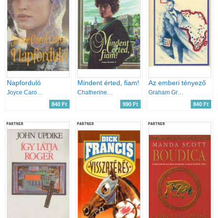
Napforduló
Mindent érted, fiam!
Az emberi tényező
Joyce Carol Oates
Chatherine Cookson
Graham Greene
840 Ft
990 Ft
840 Ft
PARTNER
PARTNER
PARTNER