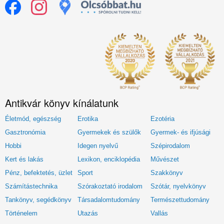
Antikvár könyv kínálatunk
Életmód, egészség
Erotika
Ezotéria
Gasztronómia
Gyermekek és szülők
Gyermek- és ifjúsági
Hobbi
Idegen nyelvű
Szépirodalom
Kert és lakás
Lexikon, enciklopédia
Művészet
Pénz, befektetés, üzlet
Sport
Szakkönyv
Számítástechnika
Szórakoztató irodalom
Szótár, nyelvkönyv
Tankönyv, segédkönyv
Társadalomtudomány
Természettudomány
Történelem
Utazás
Vallás