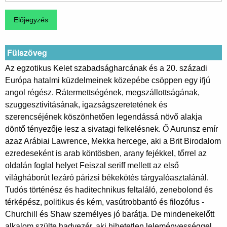
Fülszöveg
Az egzotikus Kelet szabadságharcának és a 20. századi
Európa hatalmi küzdelmeinek közepébe csöppen egy ifjú
angol régész. Rátermettségének, megszállottságának,
szuggesztivitásának, igazságszeretetének és
szerencséjének köszönhetően legendássá növő alakja
döntő tényezője lesz a sivatagi felkelésnek. Ő Aurunsz emír
azaz Arábiai Lawrence, Mekka hercege, aki a Brit Birodalom
ezredeseként is arab köntösben, arany fejékkel, tőrrel az
oldalán foglal helyet Feiszal seriff mellett az első
világháborút lezáró párizsi békekötés tárgyalóasztalánál.
Tudós történész és haditechnikus feltaláló, zenebolond és
térképész, politikus és kém, vasútrobbantó és filozófus -
Churchill és Shaw személyes jó barátja. De mindenekelőtt
alkalom szülte hadvezér, aki hihetetlen leleményességgel