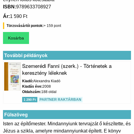
ISBN
9789633708927
Ár
1 590 Ft
Törzsvásárlói pontok
159
További példányok
Szemerédi Fanni (szerk.) - Történetek a
keresztény léleknek
Kiadó
Alexandra Kiadó
Kiadás éve
2008
Oldalszám
188 oldal
PARTNER RAKTÁRBAN
1 290 Ft
Fülszöveg
Isten az építőmester. Mindannyiunk tervrajzát ő készítette, és
Jézus a szikla, amelyre mindannyiunkat épített. E könyv