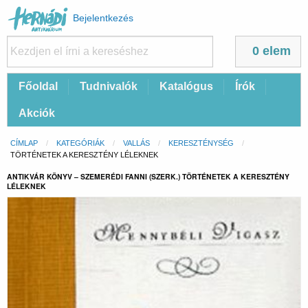
Felhasználói
Bejelentkezés
fiók
menüje
0 elem
Fő
Főoldal
Tudnivalók
Katalógus
Írók
navigáció
Akciók
Morzsa
CÍMLAP
KATEGÓRIÁK
VALLÁS
KERESZTÉNYSÉG
CURRENT:
TÖRTÉNETEK A KERESZTÉNY LÉLEKNEK
ANTIKVÁR KÖNYV – SZEMERÉDI FANNI (SZERK.) TÖRTÉNETEK A KERESZTÉNY
LÉLEKNEK