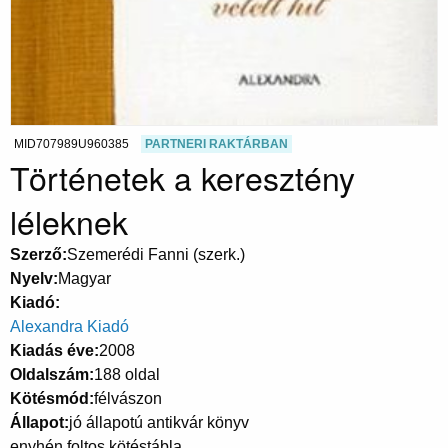
MID707989U960385
PARTNERI RAKTÁRBAN
Történetek a keresztény
léleknek
Szerző
Szemerédi Fanni (szerk.)
Nyelv
Magyar
Kiadó
Alexandra Kiadó
Kiadás éve
2008
Oldalszám
188 oldal
Kötésmód
félvászon
Állapot
jó állapotú antikvár könyv
enyhén foltos kötéstábla