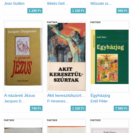
Jean Guitton
Békés Gellért-Dr. Varga László
Műszaki szerk.: Tiszai Tibor-Karay Tivadar
1 290 Ft
1 100 Ft
990 Ft
PARTNER
PARTNER
A názáreti Jézus
Akit keresztülszúrtak
Egyházjog
Jacques Duquesne
P. Hevenesi János
Erdő Péter
740 Ft
1 100 Ft
7 990 Ft
PARTNER
PARTNER
PARTNER