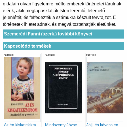
oldalain olyan figyelemre méltó emberek történetei tárulnak
elénk, akik megtapasztalták Isten teremtő, felemelő
jelenlétét, és felfedezték a számukra készült tervrajzot. E
történetek ihletet adnak, és megváltoztathatják életünket.
Szemerédi Fanni (szerk.) további könyvei
Kapcsolódó termékek
PARTNER
PARTNER
PARTNER
Az én kiskatekizmusom
Mindszenty József a népbíróság előtt
Jöjj, és kövess engem!