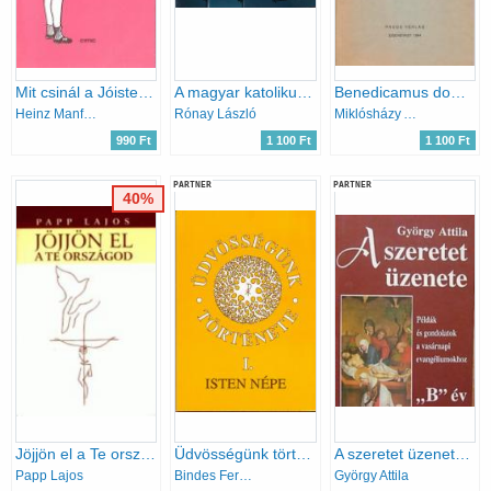
Mit csinál a Jóisten egész nap?
A magyar katolikus egyház története 1939-ben I-III.
Benedicamus domino Áldjuk az Urat!
Heinz Manfred Schulz
Rónay László
Miklósházy Attila
990 Ft
1 100 Ft
1 100 Ft
PARTNER
PARTNER
40%
Jöjjön el a Te országod
Üdvösségünk története I. (Isten népe)
A szeretet üzenete "B" év
Papp Lajos
Bindes Ferenc
György Attila