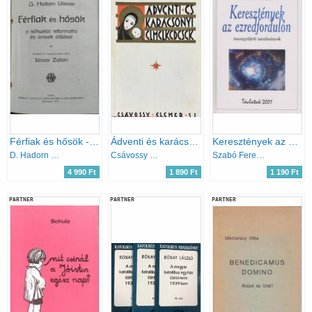
Férfiak és hősök - a schweizi reformatio és annak áldásai
Ádventi és karácsonyi elmélkedések
Keresztények az ezredfordulón
D. Hadorn Vilmos
Csávossy Elemér
Szabó Ferenc
4 990 Ft
1 890 Ft
1 190 Ft
PARTNER
PARTNER
PARTNER