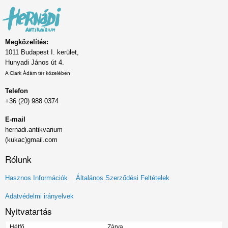
Megközelítés:
1011 Budapest I. kerület,
Hunyadi János út 4.
A Clark Ádám tér közelében
Telefon
+36 (20) 988 0374
E-mail
hernadi.antikvarium
(kukac)gmail.com
Rólunk
Lábléc
Hasznos Információk
Általános Szerződési Feltételek
menü
Adatvédelmi irányelvek
Nyitvatartás
Hétfő
Zárva