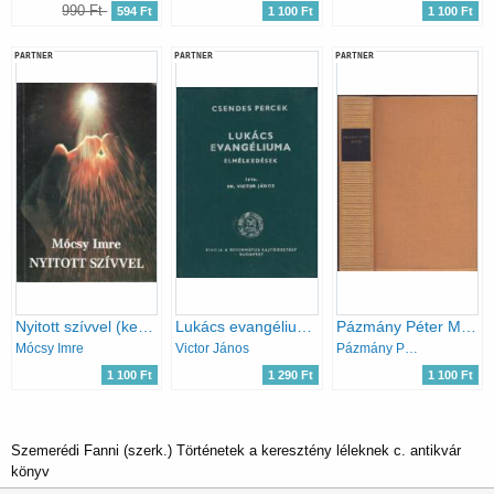
990 Ft
594 Ft
1 100 Ft
1 100 Ft
PARTNER
PARTNER
PARTNER
Nyitott szívvel (keresztény világnézet - keresztény lelki élet)
Lukács evangéliuma (Csendes percek)
Pázmány Péter Művei (magyar remekírók)
Mócsy Imre
Victor János
Pázmány Péter
1 100 Ft
1 290 Ft
1 100 Ft
Szemerédi Fanni (szerk.) Történetek a keresztény léleknek c. antikvár
könyv