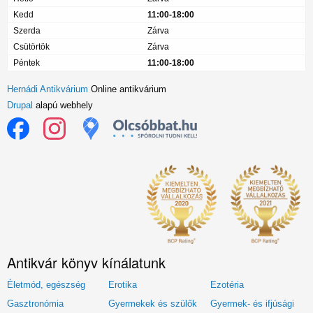
Kedd
11:00-18:00
Szerda
Zárva
Csütörtök
Zárva
Péntek
11:00-18:00
Hernádi Antikvárium
Online antikvárium
Drupal
alapú webhely
Antikvár könyv kínálatunk
Életmód, egészség
Erotika
Ezotéria
Gasztronómia
Gyermekek és szülők
Gyermek- és ifjúsági