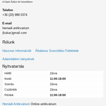
A Clark Ádám tér közelében
Telefon
+36 (20) 988 0374
E-mail
hernadi.antikvarium
(kukac)gmail.com
Rólunk
Lábléc
Hasznos Információk
Általános Szerződési Feltételek
menü
Adatvédelmi irányelvek
Nyitvatartás
Hétfő
Zárva
Kedd
11:00-18:00
Szerda
Zárva
Csütörtök
Zárva
Péntek
11:00-18:00
Hernádi Antikvárium
Online antikvárium