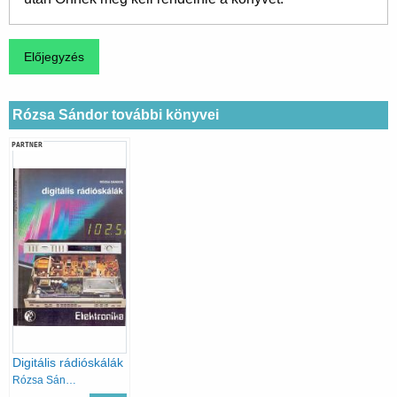
Rózsa Sándor további könyvei
PARTNER
Digitális rádióskálák
Rózsa Sándor