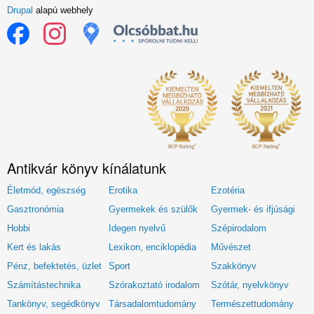
Drupal
alapú webhely
Antikvár könyv kínálatunk
Életmód, egészség
Erotika
Ezotéria
Gasztronómia
Gyermekek és szülők
Gyermek- és ifjúsági
Hobbi
Idegen nyelvű
Szépirodalom
Kert és lakás
Lexikon, enciklopédia
Művészet
Pénz, befektetés, üzlet
Sport
Szakkönyv
Számítástechnika
Szórakoztató irodalom
Szótár, nyelvkönyv
Tankönyv, segédkönyv
Társadalomtudomány
Természettudomány