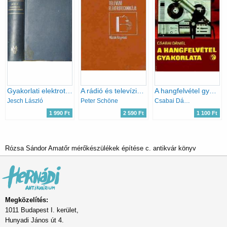
Gyakorlati elektrotechnika
A rádió és televízió elektrotechnikája
A hangfelvétel gyakorlata
Jesch László
Peter Schöne
Csabai Dániel
1 990 Ft
2 590 Ft
1 100 Ft
Rózsa Sándor Amatőr mérőkészülékek építése c. antikvár könyv
Megközelítés:
1011 Budapest I. kerület,
Hunyadi János út 4.