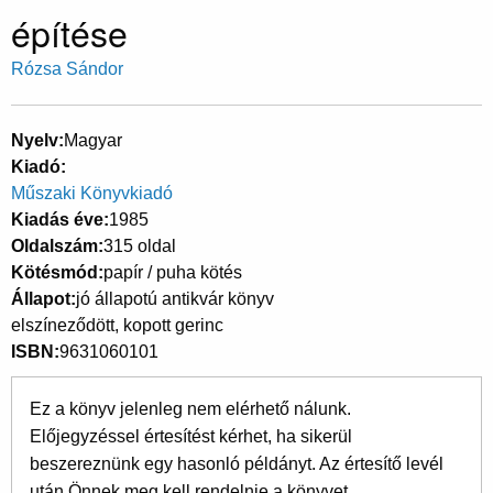
építése
Rózsa Sándor
Nyelv
Magyar
Kiadó
Műszaki Könyvkiadó
Kiadás éve
1985
Oldalszám
315 oldal
Kötésmód
papír / puha kötés
Állapot
jó állapotú antikvár könyv
elszíneződött, kopott gerinc
ISBN
9631060101
Ez a könyv jelenleg nem elérhető nálunk.
Előjegyzéssel értesítést kérhet, ha sikerül
beszereznünk egy hasonló példányt. Az értesítő levél
után Önnek meg kell rendelnie a könyvet.