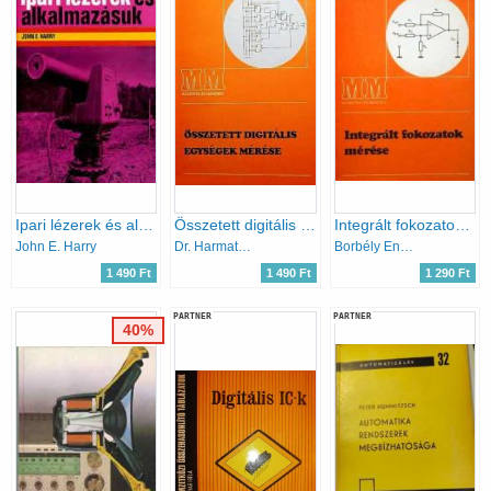
Ipari lézerek és alkalmazásuk
Összetett digitális egységek mérése
Integrált fokozatok mérése
John E. Harry
Dr. Harmath József
Borbély Endre
1 490 Ft
1 490 Ft
1 290 Ft
PARTNER
PARTNER
40%