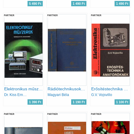
5 490 Ft
1 490 Ft
1 490 Ft
PARTNER
PARTNER
PARTNER
Elektronikus műszerek
Rádiótechnikusok zsebkönyve
Erősítéstechnika amatőröknek
Dr. Kiss Ernő (szerk.)
Magyari Béla
G.V. Vojsvillo
1 390 Ft
1 190 Ft
1 100 Ft
PARTNER
PARTNER
PARTNER