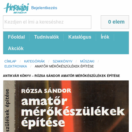
Felhasználói
Bejelentkezés
fiók
menüje
0 elem
Fő
Főoldal
Tudnivalók
Katalógus
Írók
navigáció
Akciók
Morzsa
CÍMLAP
KATEGÓRIÁK
SZAKKÖNYV
MŰSZAKI
ELEKTRONIKA
CURRENT:
AMATŐR MÉRŐKÉSZÜLÉKEK ÉPÍTÉSE
ANTIKVÁR KÖNYV – RÓZSA SÁNDOR AMATŐR MÉRŐKÉSZÜLÉKEK ÉPÍTÉSE