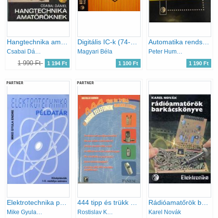
Hangtechnika amatőröknek
Digitális IC-k (74-es sorozat)
Automatika rendszerek megbízhatósága
Csabai Dániel
Magyari Béla
Peter Hummitzsch
1 990 Ft
1 194 Ft
1 100 Ft
1 190 Ft
PARTNER
PARTNER
Elektrotechnika példatár - Középiskolák I-II. osztálya számára
444 tipp és trükk a mobiltelefonok használatához
Rádióamatőrök barkácskönyve
Mike Gyula Endre
Rostislav Kocman
Karel Novák