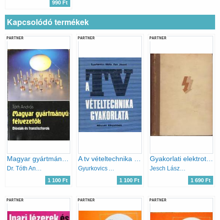
990 Ft
Kapcsolódó termékek
PARTNER
PARTNER
PARTNER
Magyar gyártmányú félvezetők (diódák és tranzisztorok)
A tv vételtechnika gyakorlata
Gyakorlati elektrotechnika
Dr. Tóth András
Gyurkovics Attila-Kun József
Jesch László (szerk.)
1 100 Ft
1 100 Ft
1 690 Ft
PARTNER
PARTNER
PARTNER