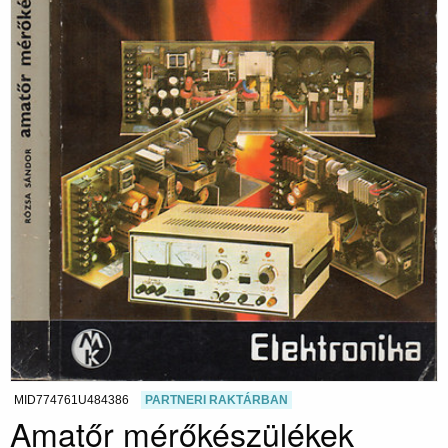
MID774761U484386
PARTNERI RAKTÁRBAN
Amatőr mérőkészülékek