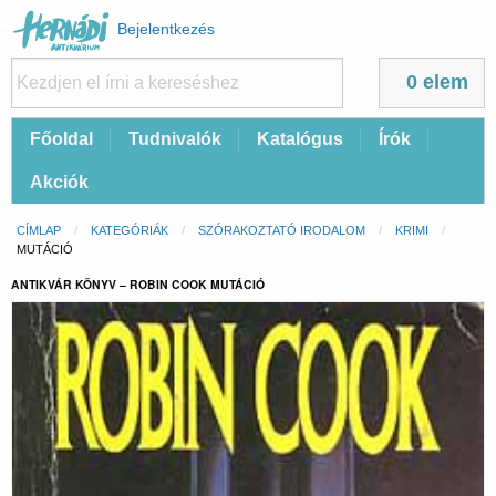
Felhasználói
Bejelentkezés
fiók
menüje
0 elem
Fő
Főoldal
Tudnivalók
Katalógus
Írók
navigáció
Akciók
Morzsa
CÍMLAP
KATEGÓRIÁK
SZÓRAKOZTATÓ IRODALOM
KRIMI
CURRENT:
MUTÁCIÓ
ANTIKVÁR KÖNYV – ROBIN COOK MUTÁCIÓ