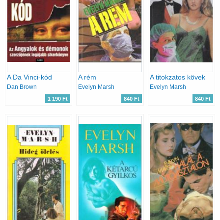
A Da Vinci-kód
A rém
A titokzatos kövek
Dan Brown
Evelyn Marsh
Evelyn Marsh
1 190 Ft
840 Ft
840 Ft