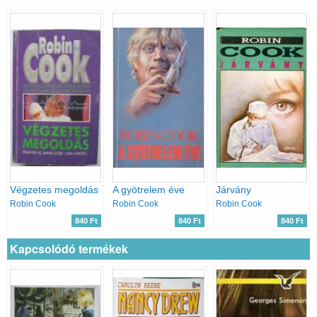
Végzetes megoldás
A gyötrelem éve
Járvány
Robin Cook
Robin Cook
Robin Cook
840 Ft
840 Ft
840 Ft
Kapcsolódó termékek