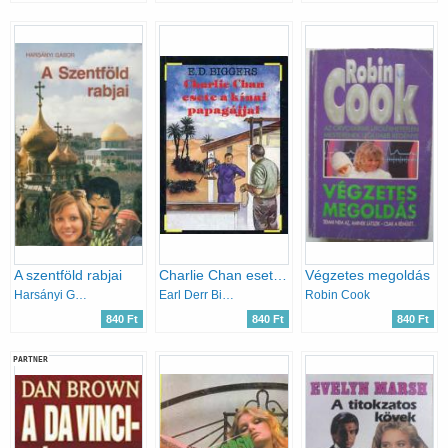
A szentföld rabjai
Charlie Chan esete a kínai papagájjal
Végzetes megoldás
Harsányi Gábor
Earl Derr Biggers
Robin Cook
840 Ft
840 Ft
840 Ft
PARTNER