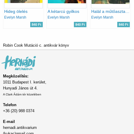
Hideg ölelés
A kétarcú gyilkos
Halál a műtőasztalon
Evelyn Marsh
Evelyn Marsh
Evelyn Marsh
840 Ft
840 Ft
840 Ft
Robin Cook Mutáció c. antikvár könyv
Megközelítés:
1011 Budapest I. kerület,
Hunyadi János út 4.
A Clark Ádám tér közelében
Telefon
+36 (20) 988 0374
E-mail
hernadi.antikvarium
(kukac)gmail.com