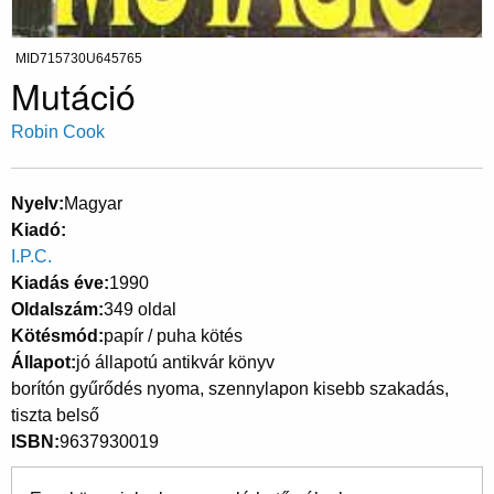
MID715730U645765
Mutáció
Robin Cook
Nyelv
Magyar
Kiadó
I.P.C.
Kiadás éve
1990
Oldalszám
349 oldal
Kötésmód
papír / puha kötés
Állapot
jó állapotú antikvár könyv
borítón gyűrődés nyoma, szennylapon kisebb szakadás,
tiszta belső
ISBN
9637930019