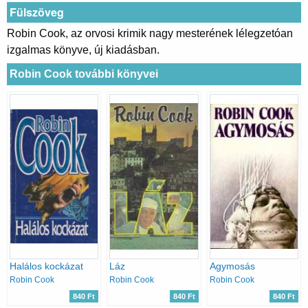
Fülszöveg
Robin Cook, az orvosi krimik nagy mesterének lélegzetóan
izgalmas könyve, új kiadásban.
Robin Cook további könyvei
Halálos kockázat
Láz
Agymosás
Robin Cook
Robin Cook
Robin Cook
840 Ft
840 Ft
840 Ft