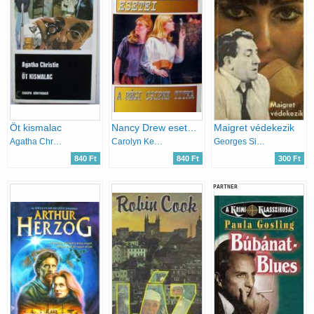
Öt kismalac
Nancy Drew esetei: A régi csipke titka
Maigret védekezik
Agatha Christie
Carolyn Keene
Georges Simenon
840 Ft
840 Ft
300 Ft
PARTNER