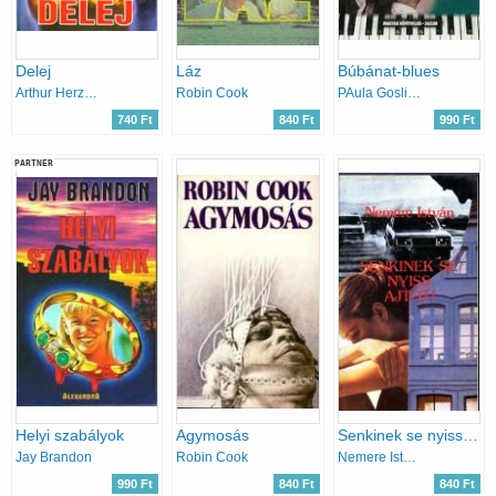
Delej
Láz
Búbánat-blues
Arthur Herzog
Robin Cook
PAula Gosling
740 Ft
840 Ft
990 Ft
PARTNER
Helyi szabályok
Agymosás
Senkinek se nyiss ajtót!
Jay Brandon
Robin Cook
Nemere István
990 Ft
840 Ft
840 Ft