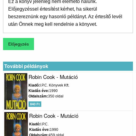
Ez a könyv jelenleg nem elérhető nálunk.
Előjegyzéssel értesítést kérhet, ha sikerül
beszereznünk egy hasonló példányt. Az értesítő levél
után Önnek meg kell rendelnie a könyvet.
További példányok
Robin Cook - Mutáció
Kiadó
I.P.C. Könyvek Kft.
Kiadás éve
1990
Oldalszám
350 oldal
840 Ft
Robin Cook - Mutáció
Kiadó
I.P.C.
Kiadás éve
1990
Oldalszám
459 oldal