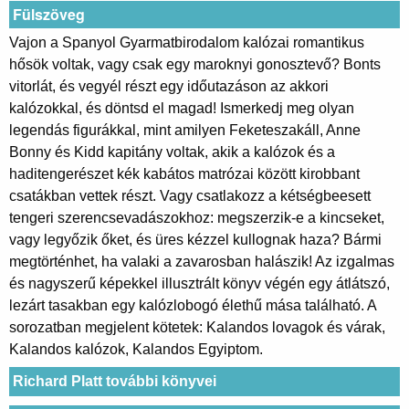
Fülszöveg
Vajon a Spanyol Gyarmatbirodalom kalózai romantikus
hősök voltak, vagy csak egy maroknyi gonosztevő? Bonts
vitorlát, és vegyél részt egy időutazáson az akkori
kalózokkal, és döntsd el magad! Ismerkedj meg olyan
legendás figurákkal, mint amilyen Feketeszakáll, Anne
Bonny és Kidd kapitány voltak, akik a kalózok és a
haditengerészet kék kabátos matrózai között kirobbant
csatákban vettek részt. Vagy csatlakozz a kétségbeesett
tengeri szerencsevadászokhoz: megszerzik-e a kincseket,
vagy legyőzik őket, és üres kézzel kullognak haza? Bármi
megtörténhet, ha valaki a zavarosban halászik! Az izgalmas
és nagyszerű képekkel illusztrált könyv végén egy átlátszó,
lezárt tasakban egy kalózlobogó élethű mása található. A
sorozatban megjelent kötetek: Kalandos lovagok és várak,
Kalandos kalózok, Kalandos Egyiptom.
Richard Platt további könyvei