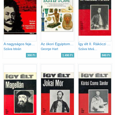
A nagyságos fejedelem
Az ókori Egyiptom (Szemtanú)
Így élt II. Rákóczi Ferenc
Száva István
George Hart
Száva István-Vámos Magda
300 Ft
1 490 Ft
840 Ft