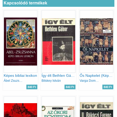
Kapcsolódó termékek
Képes bibliai lexikon
Így élt Bethlen Gábor
Ős Napkelet (Képes történelem)
Ábel Zsuzsanna
Bitskey István
Varga Domokos
840 Ft
840 Ft
840 Ft