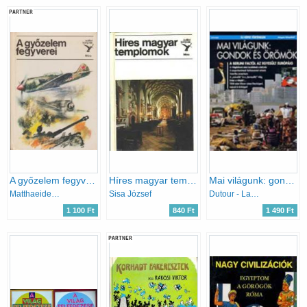
PARTNER
A győzelem fegyverei (kolibri könyvek)
Híres magyar templomok (Kolibri Könyvek)
Mai világunk: gondok és örömök – A berlini faltól az Egyesült Európáig - (Új képes történelem)
Matthaeidesz Konrád
Sisa József
Dutour - Landy - Rutigliano - Wolikow
1 100 Ft
840 Ft
1 490 Ft
PARTNER