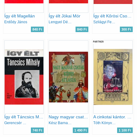
Így élt Magellán
Így élt Jókai Mór
Így élt Kőrösi Csoma Sándor
Erdődy János
Lengyel Dénes
Szilágyi Ferenc
840 Ft
840 Ft
300 Ft
PARTNER
Így élt Táncsics Mihály
Nagy magyar csaták képes atlasza (Hadvezérek,haditervek,győztes és vesztes csaták)
A cinkotai kántor. Magyar történelmi mondák XV-XVI. század
Gerencsér Miklós
Kész Barnabás
Tóth Könyvkereskedés
740 Ft
1 490 Ft
1 100 Ft