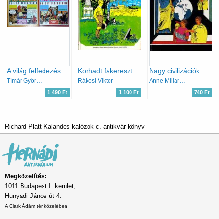
A világ felfedezése rajzos regényekben I-II. (I.: Odüsszeusz, Nagy Sándor, A vikingek, Marco Polo II.:Kolumbusz, Vasco Da Gama, Cortés)
Korhadt fakeresztek (képek a magyar szabadságharcból)
Nagy civilizációk: Egyiptom, a görögök, Róma
Tímár György (ford.)
Rákosi Viktor
Anne Millard; Anton Powell; Simon James
1 490 Ft
1 100 Ft
740 Ft
Richard Platt Kalandos kalózok c. antikvár könyv
Megközelítés:
1011 Budapest I. kerület,
Hunyadi János út 4.
A Clark Ádám tér közelében