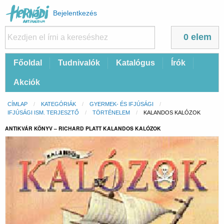
Felhasználói
Bejelentkezés
fiók
menüje
0 elem
Fő
Főoldal
Tudnivalók
Katalógus
Írók
navigáció
Akciók
Morzsa
CÍMLAP
KATEGÓRIÁK
GYERMEK- ÉS IFJÚSÁGI
IFJÚSÁGI ISM. TERJESZTŐ
TÖRTÉNELEM
CURRENT:
KALANDOS KALÓZOK
ANTIKVÁR KÖNYV – RICHARD PLATT KALANDOS KALÓZOK