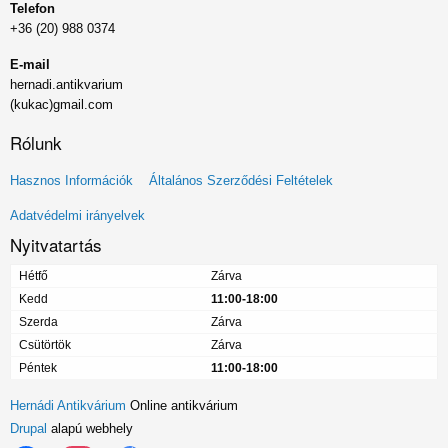
Telefon
+36 (20) 988 0374
E-mail
hernadi.antikvarium
(kukac)gmail.com
Rólunk
Lábléc
Hasznos Információk
Általános Szerződési Feltételek
menü
Adatvédelmi irányelvek
Nyitvatartás
Hétfő
Zárva
Kedd
11:00-18:00
Szerda
Zárva
Csütörtök
Zárva
Péntek
11:00-18:00
Hernádi Antikvárium
Online antikvárium
Drupal
alapú webhely