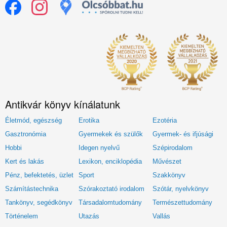
Antikvár könyv kínálatunk
Életmód, egészség
Erotika
Ezotéria
Gasztronómia
Gyermekek és szülők
Gyermek- és ifjúsági
Hobbi
Idegen nyelvű
Szépirodalom
Kert és lakás
Lexikon, enciklopédia
Művészet
Pénz, befektetés, üzlet
Sport
Szakkönyv
Számítástechnika
Szórakoztató irodalom
Szótár, nyelvkönyv
Tankönyv, segédkönyv
Társadalomtudomány
Természettudomány
Történelem
Utazás
Vallás