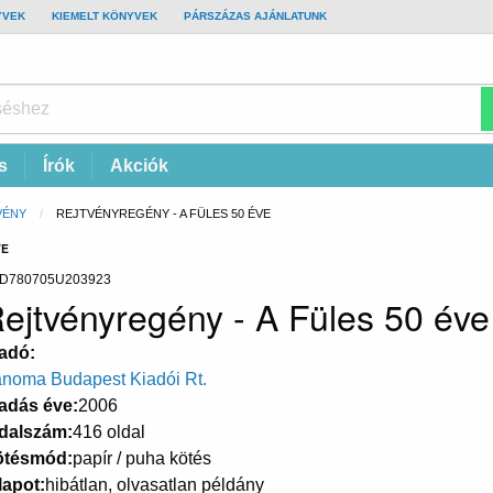
YVEK
KIEMELT KÖNYVEK
PÁRSZÁZAS AJÁNLATUNK
s
Írók
Akciók
VÉNY
CURRENT:
REJTVÉNYREGÉNY - A FÜLES 50 ÉVE
VE
D780705U203923
ejtvényregény - A Füles 50 éve
adó
noma Budapest Kiadói Rt.
adás éve
2006
dalszám
416 oldal
ötésmód
papír / puha kötés
lapot
hibátlan, olvasatlan példány