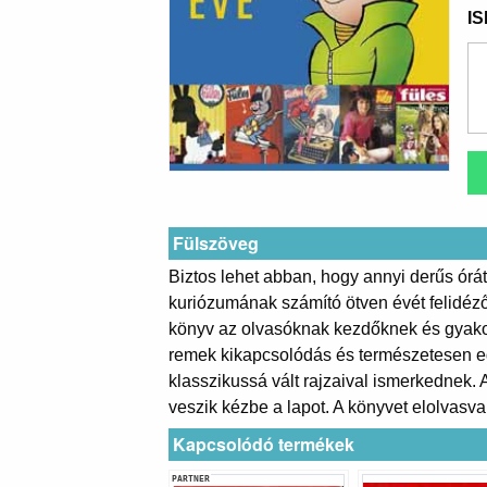
I
Fülszöveg
Biztos lehet abban, hogy annyi derűs órát
kuriózumának számító ötven évét felidé
könyv az olvasóknak kezdőknek és gyakorl
remek kikapcsolódás és természetesen eg
klasszikussá vált rajzaival ismerkednek.
veszik kézbe a lapot. A könyvet elolvasva
Kapcsolódó termékek
PARTNER