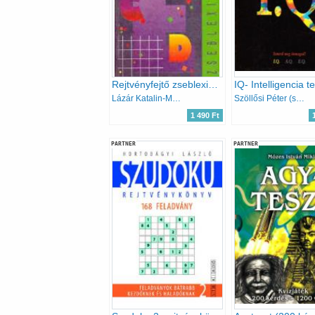
Rejtvényfejtő zseblexikon
IQ- Intelligencia t
Lázár Katalin-Marian Andor
Szöllősi Péter (szerk.)
1 490 Ft
PARTNER
PARTNER