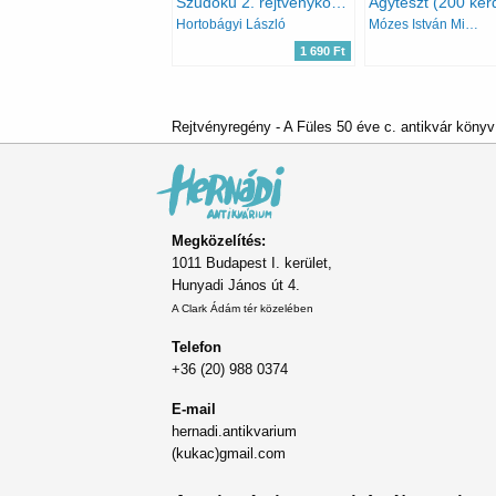
Szudoku 2. rejtvénykönyv - 168 feladvány
Hortobágyi László
Mózes István Miklós
1 690 Ft
Rejtvényregény - A Füles 50 éve c. antikvár könyv
Megközelítés:
1011 Budapest I. kerület,
Hunyadi János út 4.
A Clark Ádám tér közelében
Telefon
+36 (20) 988 0374
E-mail
hernadi.antikvarium
(kukac)gmail.com