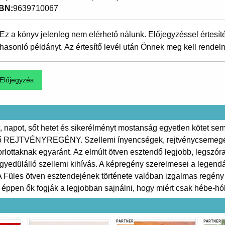
SBN
9639710067
Ez a könyv jelenleg nem elérhető nálunk. Előjegyzéssel értesít
hasonló példányt. Az értesítő levél után Önnek meg kell rendeln
, napot, sőt hetet és sikerélményt mostanság egyetlen kötet se
ző REJTVÉNYREGÉNY. Szellemi ínyencségek, rejtvénycsemegék 
ottaknak egyaránt. Az elmúlt ötven esztendő legjobb, legszórak
yedülálló szellemi kihívás. A képregény szerelmesei a legen
 A Füles ötven esztendejének története valóban izgalmas regény
 éppen ők fogják a legjobban sajnálni, hogy miért csak hébe-hób
PARTNER
PARTNER