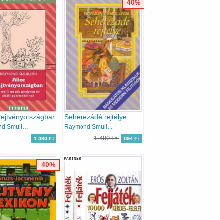
40%
Rejtvényországban
Seherezádé rejtélye
Raymond Smullyan
Raymond Smullyan
1 490 Ft
1 390 Ft
894 Ft
PARTNER
40%