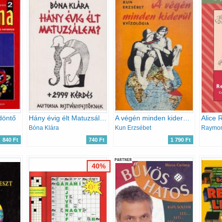
döntő
Hány évig élt Matuzsálem? + 2999 kérdés
A végén minden kiderül -Kvízológia
Alice 
Bóna Klára
Kun Erzsébet
840 Ft
740 Ft
1 790 Ft
PARTNER
40%