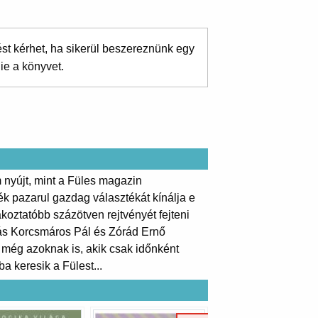
ést kérhet, ha sikerül beszereznünk egy
ie a könyvet.
m nyújt, mint a Füles magazin
pazarul gazdag választékát kínálja e
oztatóbb százötven rejtvényét fejteni
dás Korcsmáros Pál és Zórád Ernő
 még azoknak is, akik csak időnként
a keresik a Fülest...