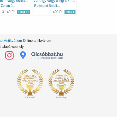
Kvízelítő - Nagy családi rejtvényparádé
A hölgy vagy a tigris? - és egyéb logikai feladatok (A logika világa)
Dr. Erős Zoltán (szerk.)
Raymond Smullyan
3 140 Ft
1 490 Ft
1 884 Ft
894 Ft
di Antikvárium
Online antikvárium
l
alapú webhely