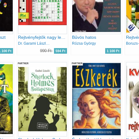
eszt
Rejtvényfejtők nagy lexikona III.
Bűvös hatos
Rejtvé
Dr. Garami László-Dr. Garami Lászlóné
Rózsa György
Boruzs
990 Ft
1 100 Ft
594 Ft
1 100 Ft
PARTNER
PARTNER