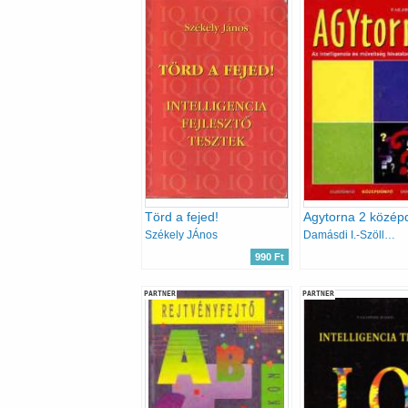
Törd a fejed!
Agytorna 2 közép
Székely JÁnos
Damásdi I.-Szöllősi P. (szerk)
990 Ft
PARTNER
PARTNER