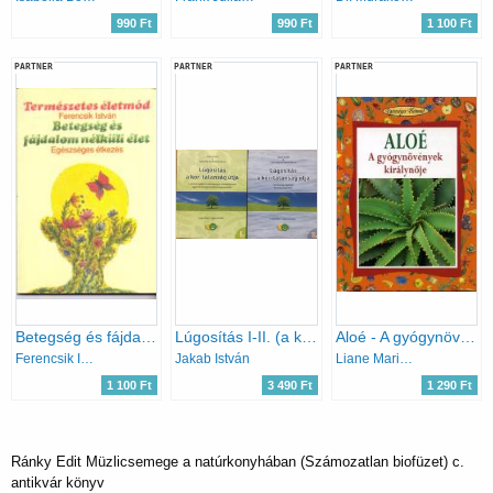
990 Ft
990 Ft
1 100 Ft
PARTNER
PARTNER
PARTNER
Betegség és fájdalom nélküli élet - Egészséges étkezés
Lúgosítás I-II. (a kor-talanság útja, a kór-talanság útja)
Aloé - A gyógynövények királynője
Ferencsik István
Jakab István
Liane Maria Ledwon
1 100 Ft
3 490 Ft
1 290 Ft
Ránky Edit Müzlicsemege a natúrkonyhában (Számozatlan biofüzet) c.
antikvár könyv