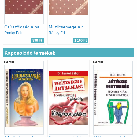
Csírazöldség a natúrkonyhában (biofüzetek)
Müzlicsemege a natúrkonyhában
Ránky Edit
Ránky Edit
990 Ft
1 100 Ft
Kapcsolódó termékek
PARTNER
PARTNER