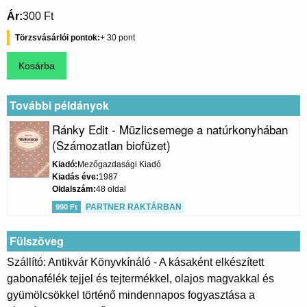
Ár
300 Ft
Törzsvásárlói pontok
30
További példányok
Ránky Edit - Müzlicsemege a natúrkonyhában
(Számozatlan biofüzet)
Kiadó
Mezőgazdasági Kiadó
Kiadás éve
1987
Oldalszám
48 oldal
PARTNER RAKTÁRBAN
990 Ft
Fülszöveg
Szállító: Antikvár Könyvkínáló - A kásaként elkészített
gabonafélék tejjel és tejtermékkel, olajos magvakkal és
gyümölcsökkel történő mindennapos fogyasztása a