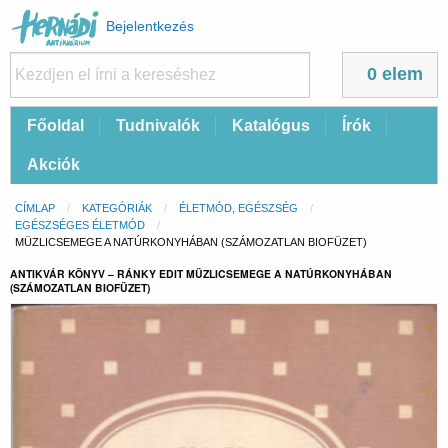
Felhasználói
Bejelentkezés
fiók
menüje
0 elem
Fő
Főoldal
Tudnivalók
Katalógus
Írók
navigáció
Akciók
Morzsa
CÍMLAP
KATEGÓRIÁK
ÉLETMÓD, EGÉSZSÉG
EGÉSZSÉGES ÉLETMÓD
CURRENT:
MÜZLICSEMEGE A NATÚRKONYHÁBAN (SZÁMOZATLAN BIOFÜZET)
ANTIKVÁR KÖNYV – RÁNKY EDIT MÜZLICSEMEGE A NATÚRKONYHÁBAN
(SZÁMOZATLAN BIOFÜZET)