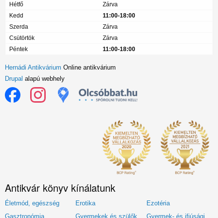
Hétfő
Zárva
Kedd
11:00-18:00
Szerda
Zárva
Csütörtök
Zárva
Péntek
11:00-18:00
Hernádi Antikvárium
Online antikvárium
Drupal
alapú webhely
Antikvár könyv kínálatunk
Életmód, egészség
Erotika
Ezotéria
Gasztronómia
Gyermekek és szülők
Gyermek- és ifjúsági