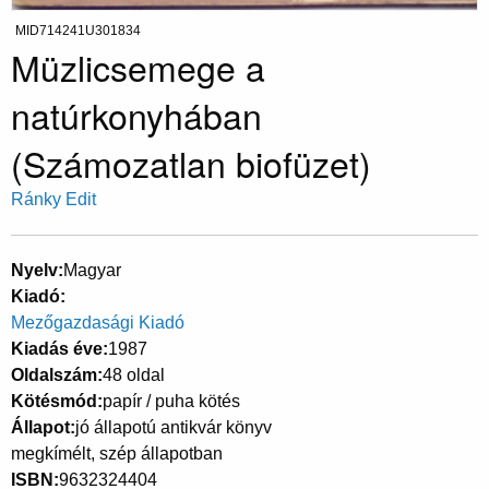
MID714241U301834
Müzlicsemege a
natúrkonyhában
(Számozatlan biofüzet)
Ránky Edit
Nyelv
Magyar
Kiadó
Mezőgazdasági Kiadó
Kiadás éve
1987
Oldalszám
48 oldal
Kötésmód
papír / puha kötés
Állapot
jó állapotú antikvár könyv
megkímélt, szép állapotban
ISBN
9632324404