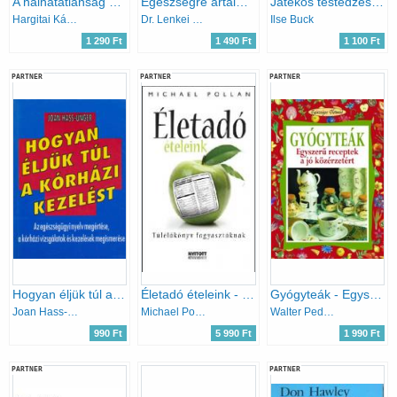
A halhatatlanság küszöbén
Egészségre ártalmas! avagy Cenzúrázott egészség Magyarországon
Játékos testedzés - Izometriás gyakorlatok
Hargitai Károly
Dr. Lenkei Gábor
Ilse Buck
1 290 Ft
1 490 Ft
1 100 Ft
PARTNER
PARTNER
PARTNER
Hogyan éljük túl a kórházi kezelést
Életadó ételeink - Túlélőkönyv fogyasztóknak
Gyógyteák - Egyszerű receptek a jó közérzetért
Joan Hass-Unger
Michael Pollan
Walter Pedrotti
990 Ft
5 990 Ft
1 990 Ft
PARTNER
PARTNER