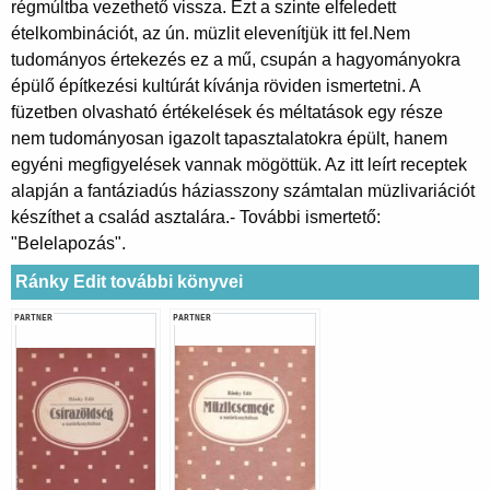
régmúltba vezethető vissza. Ezt a szinte elfeledett
ételkombinációt, az ún. müzlit elevenítjük itt fel.Nem
tudományos értekezés ez a mű, csupán a hagyományokra
épülő építkezési kultúrát kívánja röviden ismertetni. A
füzetben olvasható értékelések és méltatások egy része
nem tudományosan igazolt tapasztalatokra épült, hanem
egyéni megfigyelések vannak mögöttük. Az itt leírt receptek
alapján a fantáziadús háziasszony számtalan müzlivariációt
készíthet a család asztalára.- További ismertető:
"Belelapozás".
Ránky Edit további könyvei
PARTNER
PARTNER