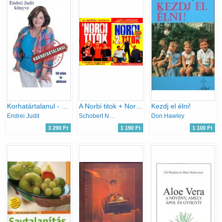
Korhatártalanul - 50 után is aktívan
A Norbi titok + Norbi - A 2. titok
Kezdj el élni!
Endrei Judit
Schobert Norbert
Don Hawley
3 290 Ft
1 190 Ft
1 100 Ft