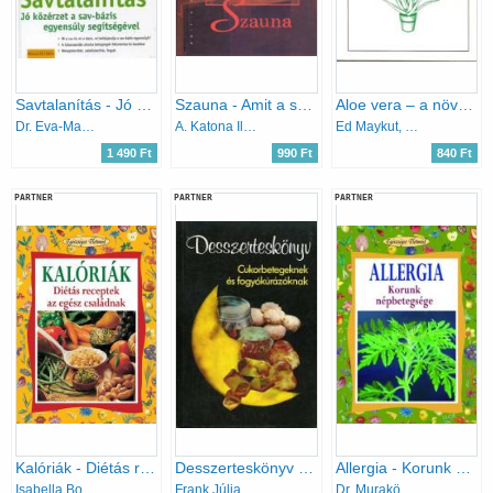
Savtalanítás - Jó közérzet a sav-bázis egyensúly segítségével
Szauna - Amit a szaunáról tudni kell
Aloe vera – a növény, amely ápol és gyógyít
Dr. Eva-Maria Kraske
A. Katona Ildikó és Tóth Judit (szerk.)
Ed Maykut, Marc Schweizer
1 490 Ft
990 Ft
840 Ft
PARTNER
PARTNER
PARTNER
Kalóriák - Diétás receptek az egész családnak
Desszerteskönyv cukorbetegnek és fogyókúrázóknak
Allergia - Korunk népbetegsége
Isabella Bonamini
Frank Júlia-Dr. Holczer Alajosné-Hompola Ferencné
Dr. Muraközy Györgyi