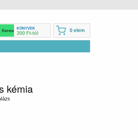
KÖNYVEK
0 elem
300 Ft-tól
es kémia
alázs