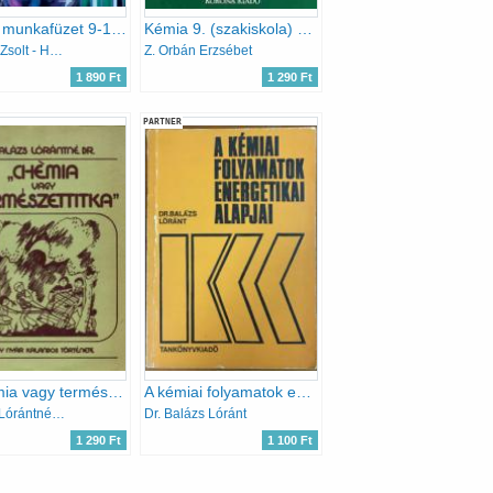
Kémia munkafüzet 9-10. II. kötet
Kémia 9. (szakiskola) - KO 0135
Bárány Zsolt - Hotziné Pócsi Anikó - Marchis Valér
Z. Orbán Erzsébet
1 890 Ft
1 290 Ft
PARTNER
\"Chémia vagy természettitka\" - Egy nyár kalandos története
A kémiai folyamatok energetikai alapjai
Balázs Lórántné dr.
Dr. Balázs Lóránt
1 290 Ft
1 100 Ft