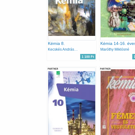
Kémia 8.
Kémia 14-16. éve
Kecskés Andrásné, Rozgonyi Jánosné, Kiss Zsuzsanna
Maróthy Miklósné
1 100 Ft
PARTNER
PARTNER