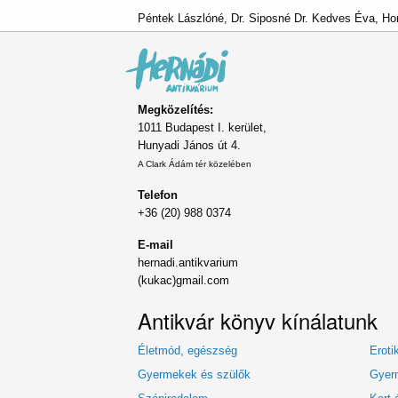
Péntek Lászlóné, Dr. Siposné Dr. Kedves Éva, Hor
Megközelítés:
1011 Budapest I. kerület,
Hunyadi János út 4.
A Clark Ádám tér közelében
Telefon
+36 (20) 988 0374
E-mail
hernadi.antikvarium
(kukac)gmail.com
Antikvár könyv kínálatunk
Életmód, egészség
Eroti
Gyermekek és szülők
Gyerm