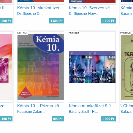
Kémia munkafüzet III. - Fémek és Vegyületeik
Kémia 10. Munkafüzet - Szervetlen és szerves kémia
Kémia 10. Szerves kémiai ismeretek. MS-2820T Munkafüzet
Dr. Siposné Dr. Kedves Éva-Horváth Balázs-Péntek Lászlóné
Dr Siposné-Horváth B.-Péntek Lászlóné
1 490 Ft
1 690 Ft
1 100 Ft
PARTNER
PARTNER
PARTNER
Kémia 7. munkafüzet - Bevezetés a kémiába
Kémia 10. - Prizma-könyvek
Kémia munkafüzet 9-10 I-II.
Kocsisné Zalán Judit; Kónya Józsefné
Bárány Zsolt - Hotziné Pócsi Anikó - Marchis Valér Várallyainé - Balázs Judit
1 100 Ft
990 Ft
1 990 Ft