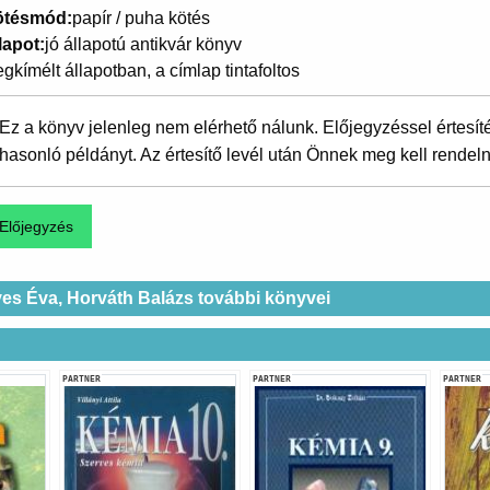
ötésmód
papír / puha kötés
lapot
jó állapotú antikvár könyv
gkímélt állapotban, a címlap tintafoltos
Ez a könyv jelenleg nem elérhető nálunk. Előjegyzéssel értesít
hasonló példányt. Az értesítő levél után Önnek meg kell rendeln
ves Éva, Horváth Balázs további könyvei
PARTNER
PARTNER
PARTNER