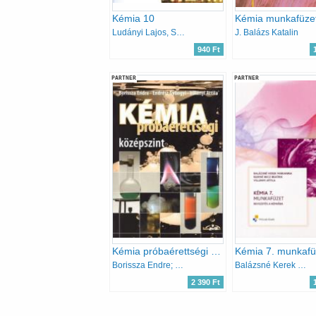
Kémia 10
Ludányi Lajos, Szabó Krisztián, Tóth Zoltán, Ludányi Ágota
J. Balázs Katalin
940 Ft
PARTNER
PARTNER
Kémia próbaérettségi - középszint
Borissza Endre; Endrész Gyöngyi; Villányi Attila
Balázsné Kerek M.; Elekné Becz B.; Villányi A.
2 390 Ft