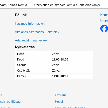
váth Balázs Kémia 10 - Szervetlen és szerves kémia c. antikvár könyv
Rólunk
Herná
Drupa
Lábléc
Hasznos Információk
menü
Általános Szerződési Feltételek
Adatvédelmi irányelvek
Nyitvatartás
Hétfő
Zárva
Kedd
11:00-18:00
Szerda
Zárva
Csütörtök
Zárva
Péntek
11:00-18:00
ka
Ezotéria
ek- és ifjúsági
Hobbi