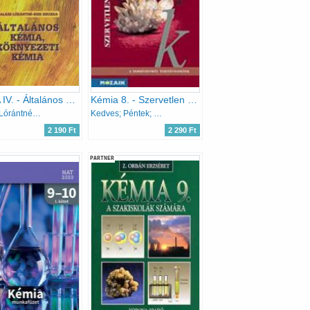
KÉMIA IV. - Általános és környezeti kémia
Kémia 8. - Szervetlen kémia tankönyv
Balázs Lórántné; Kiss Zsuzsa
Kedves; Péntek; Horváth
2 190 Ft
2 290 Ft
PARTNER