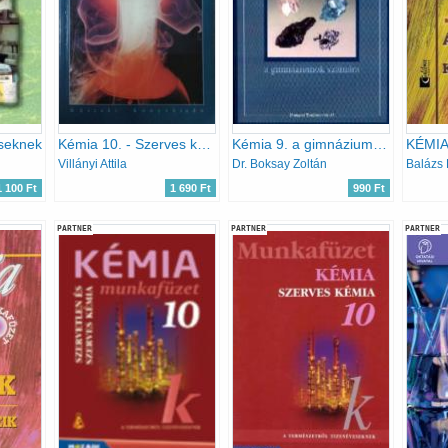
seknek
Kémia 10. - Szerves kémia
Kémia 9. a gimnáziumok számára
Villányi Attila
Dr. Boksay Zoltán
1 100 Ft
1 690 Ft
990 Ft
PARTNER
PARTNER
PARTNER