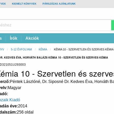
YVEK
KIEMELT KÖNYVEK
PÁRSZÁZAS AJÁNLATUNK
s
Írók
Akciók
NYV
5-12 ÉVFOLYAM
KÉMIA
CURRENT:
KÉMIA 10 - SZERVETLEN ÉS SZERVES KÉMIA
DR. KEDVES ÉVA, HORVÁTH BALÁZS KÉMIA 10 - SZERVETLEN ÉS SZERVES KÉMIA
D321051U293003
émia 10 - Szervetlen és szerv
erző
Péntek Lászlóné, Dr. Siposné Dr. Kedves Éva, Horváth B
elv
Magyar
adó
zaik Kiadó
adás éve
2014
dalszám
256 oldal