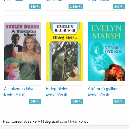
840 Ft
1 190 Ft
840 Ft
A titokzatos kövek
Hideg ölelés
A kétarcú gyilkos
Evelyn Marsh
Evelyn Marsh
Evelyn Marsh
840 Ft
840 Ft
840 Ft
Paul Carson A szike + Hideg acél c. antikvár könyv