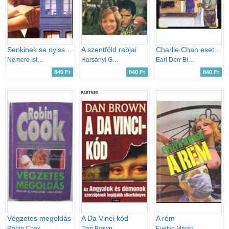
Senkinek se nyiss ajtót!
A szentföld rabjai
Charlie Chan esete a kínai papagájjal
Nemere István
Harsányi Gábor
Earl Derr Biggers
840 Ft
840 Ft
840 Ft
PARTNER
Végzetes megoldás
A Da Vinci-kód
A rém
Robin Cook
Dan Brown
Evelyn Marsh