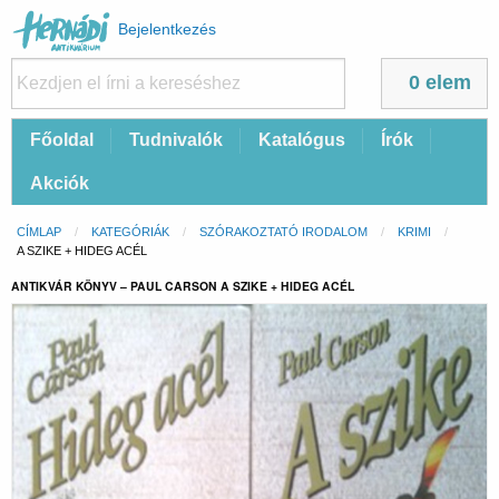
Felhasználói
Bejelentkezés
fiók
menüje
0 elem
Fő
Főoldal
Tudnivalók
Katalógus
Írók
navigáció
Akciók
Morzsa
CÍMLAP
KATEGÓRIÁK
SZÓRAKOZTATÓ IRODALOM
KRIMI
CURRENT:
A SZIKE + HIDEG ACÉL
ANTIKVÁR KÖNYV – PAUL CARSON A SZIKE + HIDEG ACÉL