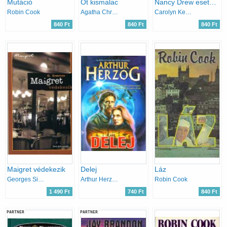
Mutáció
Öt kismalac
Nancy Drew esetei: A régi csipke titka
Robin Cook
Agatha Christie
Carolyn Keene
840 Ft
840 Ft
840 Ft
Maigret védekezik
Delej
Láz
Georges Simenon
Arthur Herzog
Robin Cook
1 490 Ft
740 Ft
840 Ft
PARTNER
PARTNER