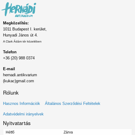
Megközelítés:
1011 Budapest I. kerület,
Hunyadi János út 4.
A Clark Ádám tér közelében
Telefon
+36 (20) 988 0374
E-mail
hernadi.antikvarium
(kukac)gmail.com
Rólunk
Lábléc
Hasznos Információk
Általános Szerződési Feltételek
menü
Adatvédelmi irányelvek
Nyitvatartás
Hétfő
Zárva