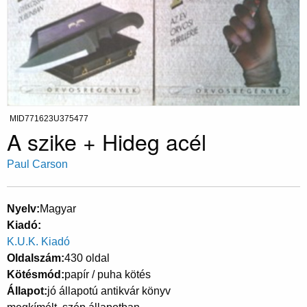
MID771623U375477
A szike + Hideg acél
Paul Carson
Nyelv
Magyar
Kiadó
K.U.K. Kiadó
Oldalszám
430 oldal
Kötésmód
papír / puha kötés
Állapot
jó állapotú antikvár könyv