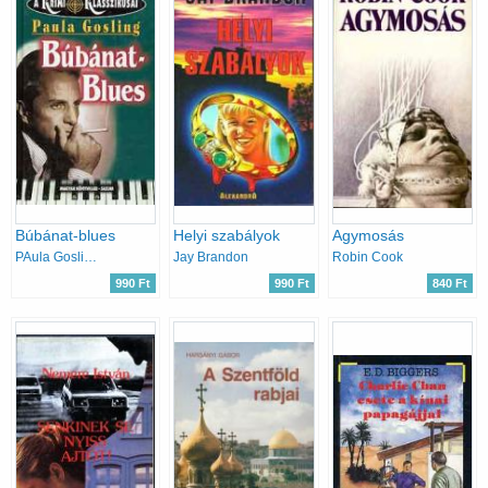
Búbánat-blues
Helyi szabályok
Agymosás
PAula Gosling
Jay Brandon
Robin Cook
990 Ft
990 Ft
840 Ft