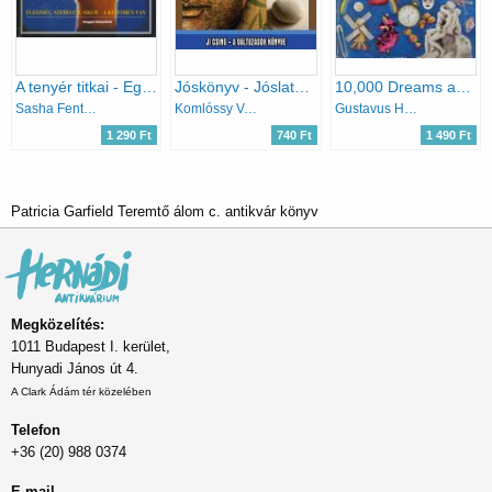
A tenyér titkai - Egészség, szerelem, siker a kezedben van
Jóskönyv - Jóslatok mindennapra
10,000 Dreams and their Traditional Meanings
Sasha Fenton, Malcolm Wright
Komlóssy Vera
Gustavus Hindman Miller
1 290 Ft
740 Ft
1 490 Ft
Patricia Garfield Teremtő álom c. antikvár könyv
Megközelítés:
1011 Budapest I. kerület,
Hunyadi János út 4.
A Clark Ádám tér közelében
Telefon
+36 (20) 988 0374
E-mail