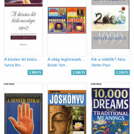
A köztes lét bölcsessége
A ​világ leghíresebb jóslatai 1. – Próféciák + 2 - Világvége (2 mű)
Kik a túlélők?-Nostradamus 1999
Sylvia Browne
Bolyki Tamás (szerk.)
Stefan Paulus
1 990 Ft
1 590 Ft
1 100 Ft
PARTNER
PARTNER