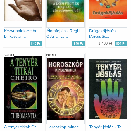
Kézvonalak-embersorsok
Álomfejtés - Régi idők álmoskönyveiből - (népi gyűjtés)
Drágakőjóslás
Dr. Kosutány István
Ó Júlia · Lux Alfréd
Marcus Schmieke
1 490 Ft
840 Ft
840 Ft
894 Ft
PARTNER
PARTNER
A tenyér titkai: Chiromantia
Horoszkóp mindenkinek
Tenyér jóslás - Tenyerünkben a jövő?