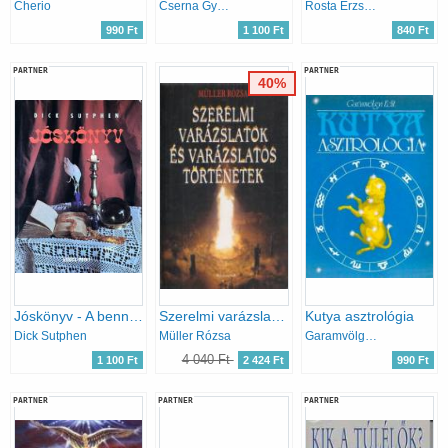
Cherio
Cserna György (szerk.)
Rosta Erzsébet; Joshi Bharat
990 Ft
1 100 Ft
840 Ft
PARTNER
PARTNER
40%
Jóskönyv - A bennünk élő jós
Szerelmi varázslatok és varázslatos történetek
Kutya asztrológia
Dick Sutphen
Müller Rózsa
Garamvölgyi Edit
4 040 Ft
1 100 Ft
2 424 Ft
990 Ft
PARTNER
PARTNER
PARTNER