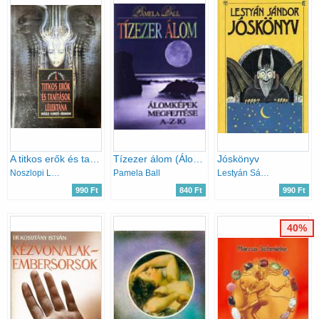
A titkos erők és tanítások lélektana
Tízezer álom (Álomképek megfejtése A-Z-ig)
Jóskönyv
Noszlopi László
Pamela Ball
Lestyán Sándor
990 Ft
840 Ft
990 Ft
40%