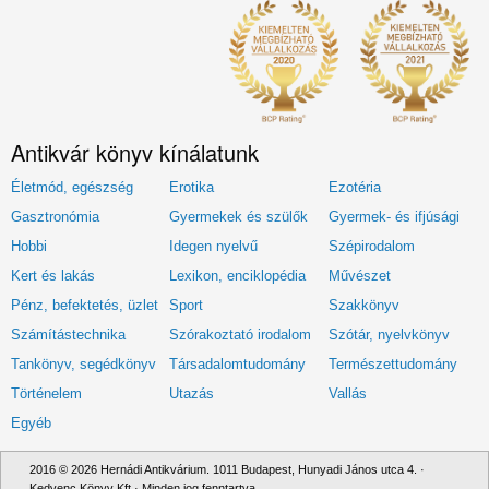
Antikvár könyv kínálatunk
Életmód, egészség
Erotika
Ezotéria
Gasztronómia
Gyermekek és szülők
Gyermek- és ifjúsági
Hobbi
Idegen nyelvű
Szépirodalom
Kert és lakás
Lexikon, enciklopédia
Művészet
Pénz, befektetés, üzlet
Sport
Szakkönyv
Számítástechnika
Szórakoztató irodalom
Szótár, nyelvkönyv
Tankönyv, segédkönyv
Társadalomtudomány
Természettudomány
Történelem
Utazás
Vallás
Egyéb
2016 © 2026 Hernádi Antikvárium. 1011 Budapest, Hunyadi János utca 4. ·
Kedvenc Könyv Kft · Minden jog fenntartva.