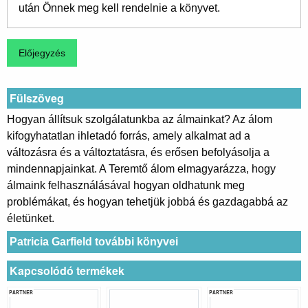
után Önnek meg kell rendelnie a könyvet.
Fülszöveg
Hogyan állítsuk szolgálatunkba az álmainkat? Az álom
kifogyhatatlan ihletadó forrás, amely alkalmat ad a
változásra és a változtatásra, és erősen befolyásolja a
mindennapjainkat. A Teremtő álom elmagyarázza, hogy
álmaink felhasználásával hogyan oldhatunk meg
problémákat, és hogyan tehetjük jobbá és gazdagabbá az
életünket.
Patricia Garfield további könyvei
Kapcsolódó termékek
PARTNER
PARTNER