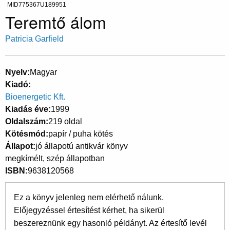
MID775367U189951
Teremtő álom
Patricia Garfield
Nyelv
Magyar
Kiadó
Bioenergetic Kft.
Kiadás éve
1999
Oldalszám
219 oldal
Kötésmód
papír / puha kötés
Állapot
jó állapotú antikvár könyv
megkímélt, szép állapotban
ISBN
9638120568
Ez a könyv jelenleg nem elérhető nálunk.
Előjegyzéssel értesítést kérhet, ha sikerül
beszereznünk egy hasonló példányt. Az értesítő levél