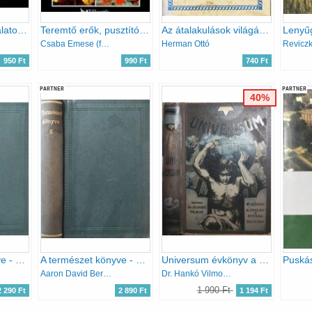
A tudomány csodálatos világa
Teremtő erők, pusztító elemek (Reader's Digest Válogatás)
Az átalakulások világáról (Magyar Hírmondó)
Csaba Emese (főszerk.)
Herman Ottó
950 Ft
990 Ft
740 Ft
PARTNER
PARTNER
40%
A természet könyve - Közérdekű olvasmányok a természettudományok köréből - Második kötet (6-9. füzet, egybekötve)
A természet könyve - Közérdekű olvasmányok a természettudományok köréből - Hatodik kötet (19-21. füzet, egybekötve)
Universum évkönyv a család és ifjúság számára I.
Aaron David Bernstein, Nagy István (ford.), Miavecz László (ford.)
Dr. Hankó Vilmos (szerk.)
1 990 Ft
2 290 Ft
2 890 Ft
1 194 Ft