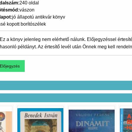
dalszám
240 oldal
ötésmód
vászon
lapot
jó állapotú antikvár könyv
ssé kopott borítószélek
Ez a könyv jelenleg nem elérhető nálunk. Előjegyzéssel értesít
hasonló példányt. Az értesítő levél után Önnek meg kell rendeln