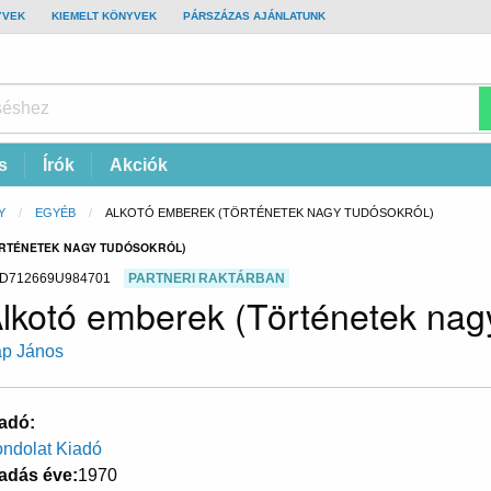
YVEK
KIEMELT KÖNYVEK
PÁRSZÁZAS AJÁNLATUNK
s
Írók
Akciók
Y
EGYÉB
CURRENT:
ALKOTÓ EMBEREK (TÖRTÉNETEK NAGY TUDÓSOKRÓL)
ÖRTÉNETEK NAGY TUDÓSOKRÓL)
D712669U984701
PARTNERI RAKTÁRBAN
lkotó emberek (Történetek nagy
p János
adó
ndolat Kiadó
adás éve
1970