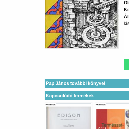
Ol
K
Ál
ki
Pap János további könyvei
Kapcsolódó termékek
PARTNER
PARTNER