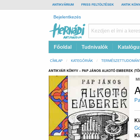
TOP
ANTIKVÁRIUM
FRISS FELTÖLTÉSEK
ANTIK KÖN
BAR
Felhasználói
Bejelentkezés
fiók
menüje
Hernádi
Fő
Főoldal
Tudnivalók
Katalógu
Antikvárium
navigáció
Online
Morzsa
CÍMLAP
KATEGÓRIÁK
TERMÉSZETTUDOMÁN
antikvárium
ANTIKVÁR KÖNYV – PAP JÁNOS ALKOTÓ EMBEREK (T
MI
A
Pa
Ki
Go
Ki