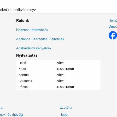
król) c. antikvár könyv
Rólunk
Herná
Drupa
Lábléc
Hasznos Információk
menü
Általános Szerződési Feltételek
Adatvédelmi irányelvek
Nyitvatartás
Hétfő
Zárva
Kedd
11:00-18:00
Szerda
Zárva
Csütörtök
Zárva
Péntek
11:00-18:00
ka
Ezotéria
ek- és ifjúsági
Hobbi