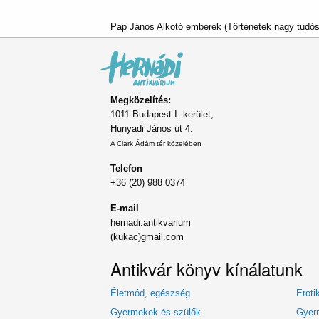
Pap János Alkotó emberek (Történetek nagy tudóso
Megközelítés:
1011 Budapest I. kerület,
Hunyadi János út 4.
A Clark Ádám tér közelében
Telefon
+36 (20) 988 0374
E-mail
hernadi.antikvarium
(kukac)gmail.com
Antikvár könyv kínálatunk
Életmód, egészség
Eroti
Gyermekek és szülők
Gyerm