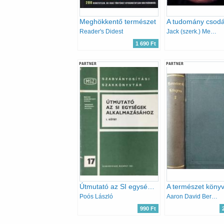
Meghökkentő természet
Reader's Didest
Jack (szerk.) Meadows
1 690 Ft
PARTNER
PARTNER
Útmutató az SI egységek alkalmazásához I.
Poós László
Aaron David Bernstein, Nagy István (ford.)
990 Ft