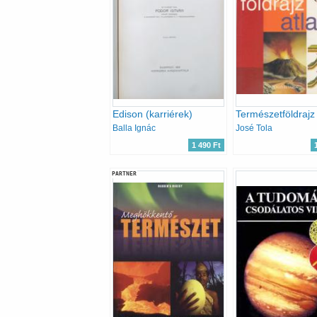
Edison (karriérek)
Természetföldrajz 
Balla Ignác
José Tola
1 490 Ft
PARTNER