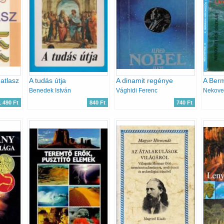
atlasz
A tudás útja
A dinamit regénye
Benedek István
Vághidi Ferenc
Nekovet
1 490 Ft
840 Ft
740 Ft