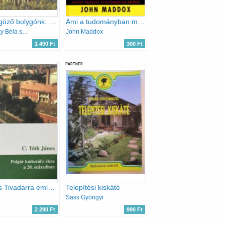
Lenyűgöző bolygónk: a Föld
Ami a tudományban még felfedezésre vár
Reviczky Béla szerk.
John Maddox
1 490 Ft
300 Ft
PARTNER
Puskás Tivadarra emlékezünk - Születésének 160. évfordulóján
Telepítési kiskáté
Sass Gyöngyi
2 290 Ft
990 Ft