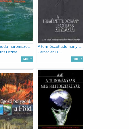
A Bermuda-háromszög láthatatlan gyilkosa
A természettudomány legújabb állomásai
ics Oszkár
Garbedian H. Gordon
740 Ft
300 Ft