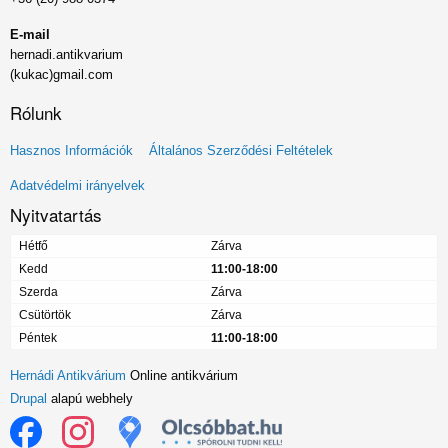
E-mail
hernadi.antikvarium
(kukac)gmail.com
Rólunk
Lábléc
Hasznos Információk
Általános Szerződési Feltételek
menü
Adatvédelmi irányelvek
Nyitvatartás
Hétfő
Zárva
Kedd
11:00-18:00
Szerda
Zárva
Csütörtök
Zárva
Péntek
11:00-18:00
Hernádi Antikvárium
Online antikvárium
Drupal
alapú webhely