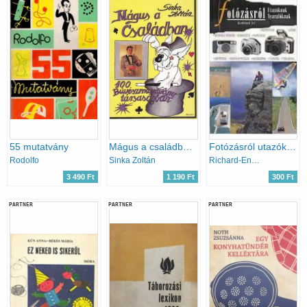
55 mutatvány
Mágus a családban - 100 bűvészmutatvány társaságban
Fotózásról utazóknak, nyaralóknak
Rodolfo
Sinka Zoltán
Richard-Enczi Zoltán Keating
3 490 Ft
1 190 Ft
300 Ft
PARTNER
PARTNER
PARTNER