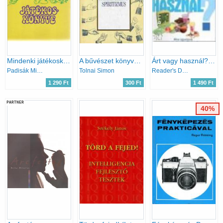
Mindenki játékoskönyve
A bűvészet könyve és a leleplezett spiritizmus
Árt vagy használ? - Mire ügyeljünk a mindennapi életben
Padisák Mihály
Tolnai Simon
Reader's Digest Kiadó Kft.
1 290 Ft
300 Ft
1 490 Ft
PARTNER
40%