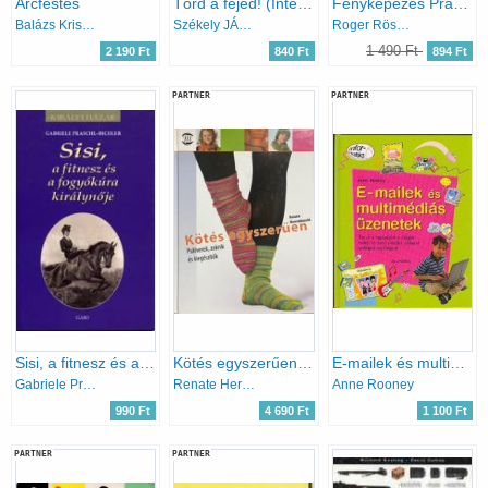
Arcfestés
Törd a fejed! (Intelligencia fejlesztő tesztek)
Fényképezés Prakticával
Balázs Krisztina
Székely JÁnos
Roger Rössing
1 490 Ft
2 190 Ft
840 Ft
894 Ft
PARTNER
PARTNER
Sisi, a fitnesz és a fogyókúra királynője
Kötés egyszerűen - Pulóverek, zoknik és kiegészítők
E-mailek és multimédiás üzenetek
Gabriele Praschl-Bichler
Renate Herrenknecht
Anne Rooney
990 Ft
4 690 Ft
1 100 Ft
PARTNER
PARTNER