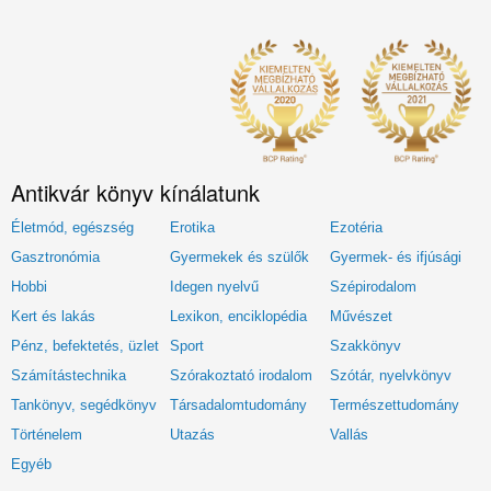
Antikvár könyv kínálatunk
Életmód, egészség
Erotika
Ezotéria
Gasztronómia
Gyermekek és szülők
Gyermek- és ifjúsági
Hobbi
Idegen nyelvű
Szépirodalom
Kert és lakás
Lexikon, enciklopédia
Művészet
Pénz, befektetés, üzlet
Sport
Szakkönyv
Számítástechnika
Szórakoztató irodalom
Szótár, nyelvkönyv
Tankönyv, segédkönyv
Társadalomtudomány
Természettudomány
Történelem
Utazás
Vallás
Egyéb