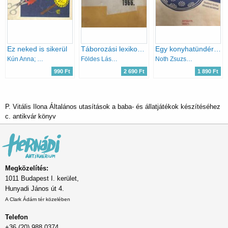
Ez neked is sikerül
Táborozási lexikon 1966.
Egy konyhatündér kelléktára
Kún Anna; Békés Mária
Földes László, Pál István
Noth Zsuzsánna
990 Ft
2 690 Ft
1 890 Ft
P. Vitális Ilona Általános utasítások a baba- és állatjátékok készítéséhez
c. antikvár könyv
Megközelítés:
1011 Budapest I. kerület,
Hunyadi János út 4.
A Clark Ádám tér közelében
Telefon
+36 (20) 988 0374