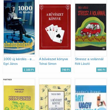
1000 új kérdés - elmebajnokság
A bűvészet könyve
Stressz a volánnál
Egri János
Tolnai Simon
Réti László
1 100 Ft
740 Ft
990 Ft
PARTNER