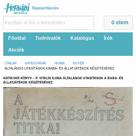
Felhasználói
Bejelentkezés
fiók
menüje
0 elem
Fő
Főoldal
Tudnivalók
Katalógus
Írók
navigáció
Akciók
Morzsa
CÍMLAP
KATEGÓRIÁK
HOBBI
EGYÉB
CURRENT:
ÁLTALÁNOS UTASÍTÁSOK A BABA- ÉS ÁLLATJÁTÉKOK KÉSZÍTÉSÉHEZ
ANTIKVÁR KÖNYV – P. VITÁLIS ILONA ÁLTALÁNOS UTASÍTÁSOK A BABA- ÉS
ÁLLATJÁTÉKOK KÉSZÍTÉSÉHEZ