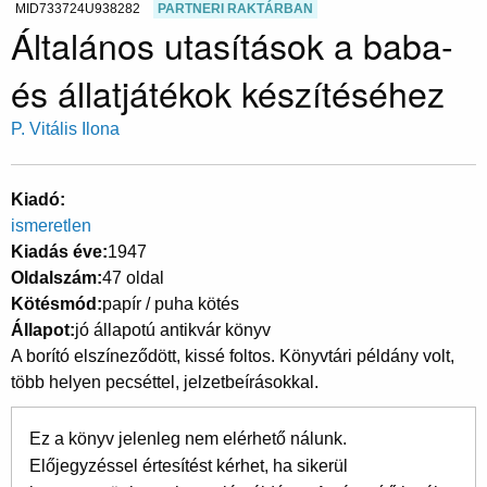
MID733724U938282
PARTNERI RAKTÁRBAN
Általános utasítások a baba-
és állatjátékok készítéséhez
P. Vitális Ilona
Kiadó
ismeretlen
Kiadás éve
1947
Oldalszám
47 oldal
Kötésmód
papír / puha kötés
Állapot
jó állapotú antikvár könyv
A borító elszíneződött, kissé foltos. Könyvtári példány volt,
több helyen pecséttel, jelzetbeírásokkal.
Ez a könyv jelenleg nem elérhető nálunk.
Előjegyzéssel értesítést kérhet, ha sikerül