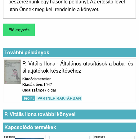
beszereznünk egy hasonló példányt. Az értesítő levél
után Önnek meg kell rendelnie a könyvet.
További példányok
P. Vitális Ilona - Általános utasítások a baba- és
állatjátékok készítéséhez
Kiadó
ismeretlen
Kiadás éve
1947
Oldalszám
47 oldal
PARTNER RAKTÁRBAN
990 Ft
P. Vitális Ilona további könyvei
Kapcsolódó termékek
PARTNER
PARTNER