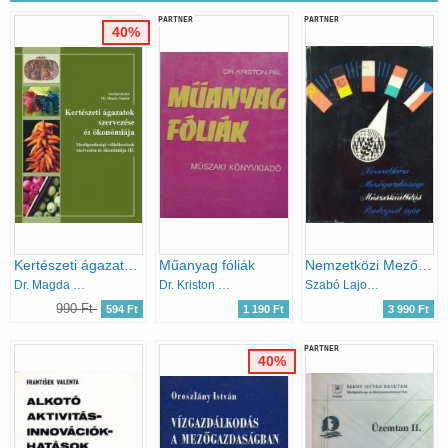
PARTNER
PARTNER
40%
Kertészeti ágazatok szervezése és ökonómiája - Mezőgazdasági vállalkozások szervezése és ökonómiája III.
Műanyag fóliák
Nemzetközi Mezőgazdasági Műszerkiállítás, Budapest 1960. május 10-31.
Dr. Magda Sándor (szerk.)
Dr. Kriston Pál
Szabó Lajos (szerk.), Szabó Miklós (szerk.), Szőke Mihály (szerk.), Zsohár János (szerk.)
990 Ft
594 Ft
1 190 Ft
3 990 Ft
PARTNER
40%