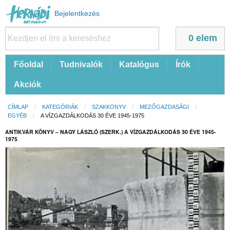
Felhasználói
Bejelentkezés
fiók
menüje
0 elem
Fő
Főoldal
Tudnivalók
Katalógus
Írók
navigáció
Akciók
Morzsa
CÍMLAP
KATEGÓRIÁK
SZAKKÖNYV
MEZŐGAZDASÁGI
EGYÉB
CURRENT:
A VÍZGAZDÁLKODÁS 30 ÉVE 1945-1975
ANTIKVÁR KÖNYV – NAGY LÁSZLÓ (SZERK.) A VÍZGAZDÁLKODÁS 30 ÉVE 1945-
1975