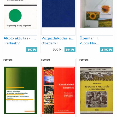
Alkotó aktivitás - innovációk - hatások
Vízgazdálkodás a mezőgazdaságban
Üzemtan II.
Frantisek Valenta
Oroszlány István
Pupos Tibor; Takácsné György K.; Nábrádi András
990 Ft
300 Ft
594 Ft
2 490 Ft
PARTNER
PARTNER
PARTNER