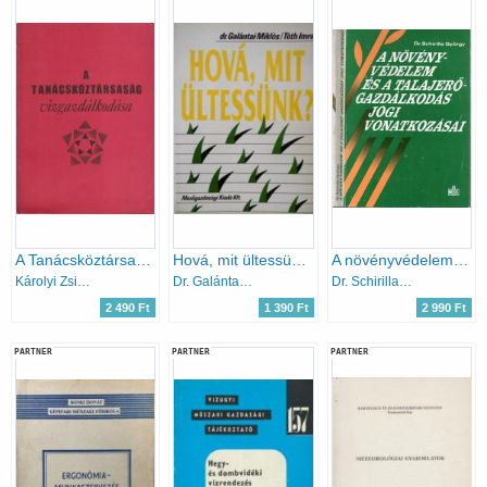
A Tanácsköztársaság vízgazdálkodása
Hová, mit ültessünk?
A növényvédelem és a talajerőgazdálkodás jogi vonatkozásai
Károlyi Zsigmond
Dr. Galántai Miklós - Tóth Imre
Dr. Schirilla György
2 490 Ft
1 390 Ft
2 990 Ft
PARTNER
PARTNER
PARTNER