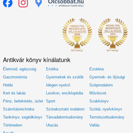
Antikvár könyv kínálatunk
Életmód, egészség
Erotika
Ezotéria
Gasztronómia
Gyermekek és szülők
Gyermek- és ifjúsági
Hobbi
Idegen nyelvű
Szépirodalom
Kert és lakás
Lexikon, enciklopédia
Művészet
Pénz, befektetés, üzlet
Sport
Szakkönyv
Számítástechnika
Szórakoztató irodalom
Szótár, nyelvkönyv
Tankönyv, segédkönyv
Társadalomtudomány
Természettudomány
Történelem
Utazás
Vallás