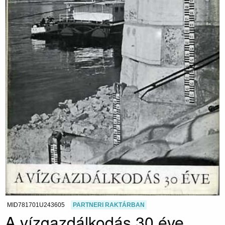
MID781701U243605
PARTNERI RAKTÁRBAN
A vízgazdálkodás 30 éve