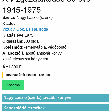
1945-1975
Szerző
Nagy László (szerk.)
Kiadó
Vízügyi Dok. És Táj. Iroda
Kiadás éve
1975
Oldalszám
308 oldal
Kötésmód
keménytábla, védőborító
Állapot
jó állapotú antikvár könyv
kissé elcsúszott könyvtest
Ár
1 890 Ft
Törzsvásárlói pontok
189
Nagy László (szerk.) további könyvei
Kapcsolódó termékek