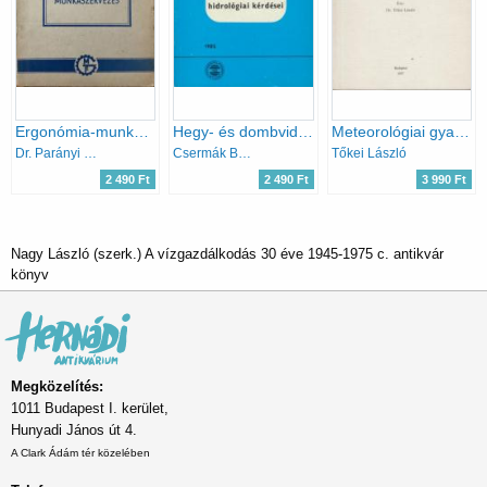
Ergonómia-munkaszervezés
Hegy- és dombvidéki vízrendezés hidrológiai kérdései
Meteorológiai gyakorlatok
Dr. Parányi György
Csermák Béla
Tőkei László
2 490 Ft
2 490 Ft
3 990 Ft
Nagy László (szerk.) A vízgazdálkodás 30 éve 1945-1975 c. antikvár
könyv
Megközelítés:
1011 Budapest I. kerület,
Hunyadi János út 4.
A Clark Ádám tér közelében