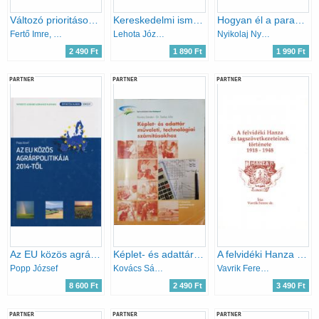
Változó ​prioritások az európai mezőgazdaságban
Kereskedelmi ismeretek
Hogyan él a parasztság a Szovjetunióban (Falusi Könyvtár)
Fertő Imre, Forgács Csaba, Jámbor Attila
Lehota József (szerk.); Kárpáti László (szerk.)
Nyikolaj Nyikolajevics Anyiszimov
2 490 Ft
1 890 Ft
1 990 Ft
PARTNER
PARTNER
PARTNER
Az EU közös agrárpolitikája 2014-től
Képlet- és adattár műveleti, technológiai számításokhoz
A felvidéki Hanza és tagszövetkezeteinek története 1918-1948
Popp József
Kovács Sándor; dr. Szalay Júlia
Vavrik Ferenc Dr.
8 600 Ft
2 490 Ft
3 490 Ft
PARTNER
PARTNER
PARTNER