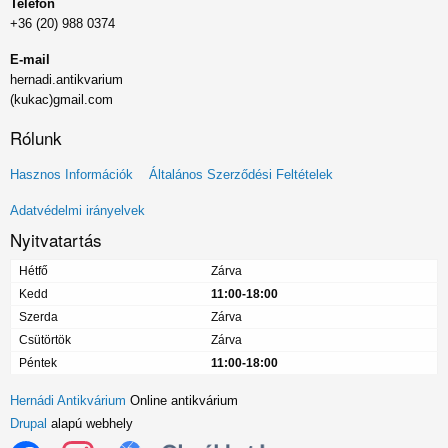
Telefon
+36 (20) 988 0374
E-mail
hernadi.antikvarium
(kukac)gmail.com
Rólunk
Lábléc
Hasznos Információk
Általános Szerződési Feltételek
menü
Adatvédelmi irányelvek
Nyitvatartás
Hétfő
Zárva
Kedd
11:00-18:00
Szerda
Zárva
Csütörtök
Zárva
Péntek
11:00-18:00
Hernádi Antikvárium
Online antikvárium
Drupal
alapú webhely