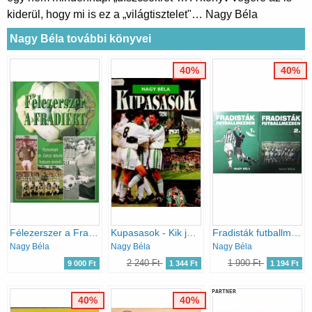
kiderül, hogy mi is ez a „világtisztelet"… Nagy Béla
Nagy Béla további könyvei
40%
40%
Félezerszer a Fradiért (Hatvanan dr. Géczi István hatvan évéről)
Kupasasok - Kik játszottak az FTC nemzetközi kupameccsein? 1928-1998 -
Fradisták futballmezben 1-2.
Nagy Béla
Nagy Béla
Nagy Béla
2 240 Ft
1 990 Ft
9 000 Ft
1 344 Ft
1 194 Ft
PARTNER
40%
40%