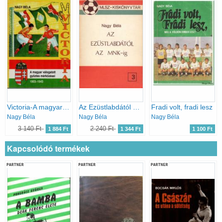
Victoria-A magyar válogatott győztes mérkőzései 1903-1943.
Az Ezüstlabdától az MNK-ig
Fradi volt, fradi lesz
Nagy Béla
Nagy Béla
Nagy Béla
3 140 Ft
2 240 Ft
1 884 Ft
1 344 Ft
1 100 Ft
Kapcsolódó termékek
PARTNER
PARTNER
PARTNER