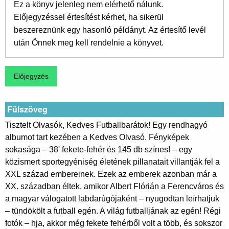
Ez a könyv jelenleg nem elérhető nálunk.
Előjegyzéssel értesítést kérhet, ha sikerül
beszereznünk egy hasonló példányt. Az értesítő levél
után Önnek meg kell rendelnie a könyvet.
Fülszöveg
Tisztelt ​Olvasók, Kedves Futballbarátok! Egy rendhagyó
albumot tart kezében a Kedves Olvasó. Fényképek
sokasága – 38' fekete-fehér és 145 db színes! – egy
közismert sportegyéniség életének pillanatait villantják fel a
XXL század embereinek. Ezek az emberek azonban már a
XX. században éltek, amikor Albert Flórián a Ferencváros és
a magyar válogatott labdarúgójaként – nyugodtan leírhatjuk
– tündökölt a futball egén. A világ futballjának az egén! Régi
fotók – hja, akkor még fekete fehérből volt a több, és sokszor