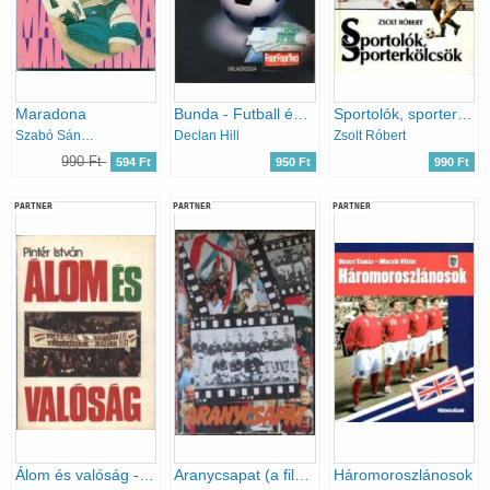
Maradona
Bunda - Futball és szervezett bűnözés
Sportolók, sporterkölcsök
Szabó Sándor
Declan Hill
Zsolt Róbert
990 Ft
594 Ft
950 Ft
990 Ft
PARTNER
PARTNER
PARTNER
Álom és valóság - A magyarok és a mexikói világbajnokság
Aranycsapat (a film születése, és ami a filmből kimaradt...)
Háromoroszlánosok