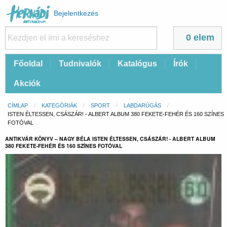
Felhasználói
Bejelentkezés
fiók
menüje
0 elem
Fő
Főoldal
Tudnivalók
Katalógus
Írók
navigáció
Akciók
Morzsa
CÍMLAP
KATEGÓRIÁK
SPORT
LABDARÚGÁS
CURRENT:
ISTEN ÉLTESSEN, CSÁSZÁR! - ALBERT ALBUM 380 FEKETE-FEHÉR ÉS 160 SZÍNES
FOTÓVAL
ANTIKVÁR KÖNYV – NAGY BÉLA ISTEN ÉLTESSEN, CSÁSZÁR! - ALBERT ALBUM
380 FEKETE-FEHÉR ÉS 160 SZÍNES FOTÓVAL