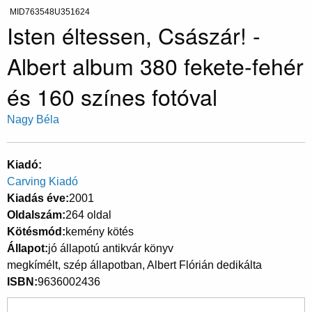
MID763548U351624
Isten éltessen, Császár! -
Albert album 380 fekete-fehér
és 160 színes fotóval
Nagy Béla
Kiadó
Carving Kiadó
Kiadás éve
2001
Oldalszám
264 oldal
Kötésmód
kemény kötés
Állapot
jó állapotú antikvár könyv
megkímélt, szép állapotban, Albert Flórián dedikálta
ISBN
9636002436