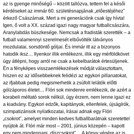
az is gyenge minőségű – között tallózva, tettem fel a késői
kérdéseket az immár 60. születésnapjának „előestéjéhez"
érkező Császárnak. Mert a mi generációnk csak így hívta!
Igen, ő volt a XX. század igazi nagy magyar futballcsászára,
Aranylabdás büszkesége. Nemcsak a fradisták szerették – a
futball valamennyi szerelmesét elbűvölték látványos
mozdulatai, sorsdöntő góljai. És immár itt az a bizonyos
hatodik iksz… Ilyenkor illik emlékezni, illik egy mérföldkövet
úgy átlépni, hogy arról ne csak a kebelbarátok értesüljenek.
Én a fényképes visszaemlékezések módját választottam,
hiszen ez az idősebbeknek felidézi az egykori pillanatokat,
az ifjabbak pedig megismerhetik a zsúfolt lelátók előtti
gólzáporos életet… Flóri sok mindenre emlékezik, de azért a
korabeli méltató sorok nélkül, úgy érzem, nem lenne igazi ez
a kiadvány. Egykori edzők, kapitányok, ellenfelek, újságírók,
szimpatizánsok nyilatkozatai, írásai adnak egy Flóri
„csokrot", amelyet minden kedves futballbarátnak szeretettel
nyújtok át. Flóri már most – 2001. június közepén – kapott
egy nem mindennapi „díszcsokrot"… A könyv végére az is