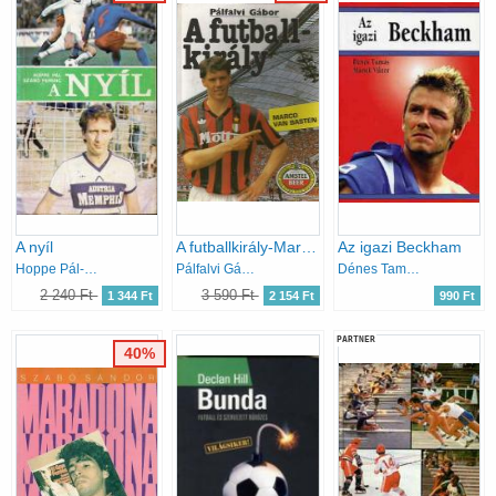
A nyíl
A futballkirály-Marco Van Basten
Az igazi Beckham
Hoppe Pál-Szabó Ferenc
Pálfalvi Gábor
Dénes Tamás-Mácsik Viktor
2 240 Ft
3 590 Ft
1 344 Ft
2 154 Ft
990 Ft
PARTNER
40%