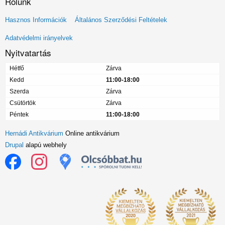
Rólunk
Lábléc
Hasznos Információk
Általános Szerződési Feltételek
menü
Adatvédelmi irányelvek
Nyitvatartás
Hétfő
Zárva
Kedd
11:00-18:00
Szerda
Zárva
Csütörtök
Zárva
Péntek
11:00-18:00
Hernádi Antikvárium
Online antikvárium
Drupal
alapú webhely