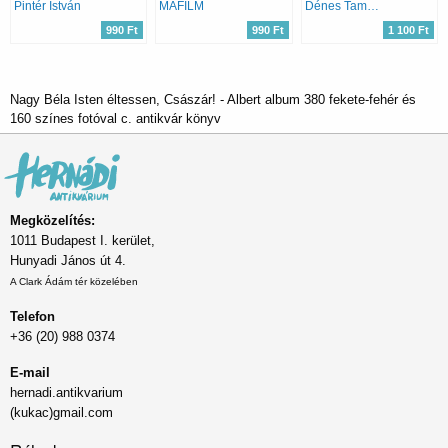
Pintér István
MAFILM
Dénes Tamás; Mácsik Viktor
990 Ft
990 Ft
1 100 Ft
Nagy Béla Isten éltessen, Császár! - Albert album 380 fekete-fehér és
160 színes fotóval c. antikvár könyv
Megközelítés:
1011 Budapest I. kerület,
Hunyadi János út 4.
A Clark Ádám tér közelében
Telefon
+36 (20) 988 0374
E-mail
hernadi.antikvarium
(kukac)gmail.com