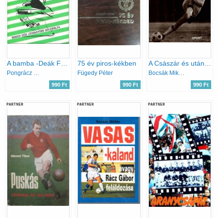
A bamba -Deák Ferenc élete
75 év piros-kékben
A Császár és utána a sötétség
Pongrácz György
Fügedy Péter
Bocsák Miklós
990 Ft
990 Ft
990 Ft
PARTNER
PARTNER
PARTNER