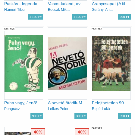
Puskás - legenda és valóság
Vasas-kaland, avagy Rácz Gábor feláldozása
Aranycsapat (A film születése, és ami a filmből kimaradt...)
Hámori Tibor
Bocsák Miklós
Surányi András-Hernádi Miklós
1 190 Ft
1 100 Ft
990 Ft
PARTNER
PARTNER
Puha vagy, Jenő!
A nevető ötödik-Mátrai sztori
Felejthetetlen 90 percek
Pongrácz György
Lelkes Péter
Rejtő-Lukács-Szepesi
990 Ft
300 Ft
990 Ft
PARTNER
40%
40%