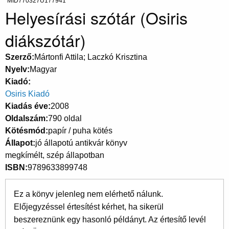
MID770327U177941
Helyesírási szótár (Osiris
diákszótár)
Szerző
Mártonfi Attila; Laczkó Krisztina
Nyelv
Magyar
Kiadó
Osiris Kiadó
Kiadás éve
2008
Oldalszám
790 oldal
Kötésmód
papír / puha kötés
Állapot
jó állapotú antikvár könyv
megkímélt, szép állapotban
ISBN
9789633899748
Ez a könyv jelenleg nem elérhető nálunk.
Előjegyzéssel értesítést kérhet, ha sikerül
beszereznünk egy hasonló példányt. Az értesítő levél