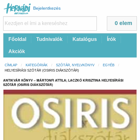
Felhasználói
Bejelentkezés
fiók
menüje
0 elem
Fő
Főoldal
Tudnivalók
Katalógus
Írók
navigáció
Akciók
Morzsa
CÍMLAP
KATEGÓRIÁK
SZÓTÁR, NYELVKÖNYV
EGYÉB
CURRENT:
HELYESÍRÁSI SZÓTÁR (OSIRIS DIÁKSZÓTÁR)
ANTIKVÁR KÖNYV – MÁRTONFI ATTILA; LACZKÓ KRISZTINA HELYESÍRÁSI
SZÓTÁR (OSIRIS DIÁKSZÓTÁR)