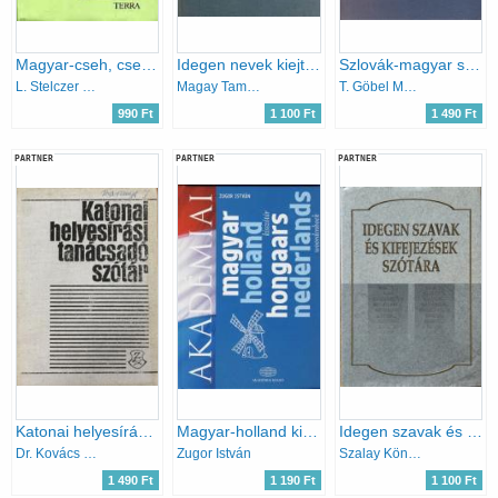
Magyar-cseh, cseh-magyar útiszótár
Idegen nevek kiejtési szótára
Szlovák-magyar szótár
L. Stelczer Á.-Hradsky
Magay Tamás
T. Göbel Marianne
990 Ft
1 100 Ft
1 490 Ft
PARTNER
PARTNER
PARTNER
Katonai helyesírási tanácsadó szótár
Magyar-holland kisszótár
Idegen szavak és kifejezések szótára
Dr. Kovács József
Zugor István
Szalay Könyvkiadó
1 490 Ft
1 190 Ft
1 100 Ft