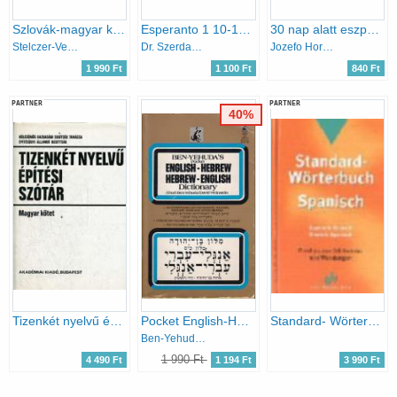
Szlovák-magyar kéziszótár
Esperanto 1 10-14 éves korúak számára
30 nap alatt eszperantóul
Stelczer-Vendégh
Dr. Szerdahelyi István
Jozefo Horváth
1 990 Ft
1 100 Ft
840 Ft
PARTNER
PARTNER
40%
Tizenkét nyelvű építési szótár - Magyar kötet
Pocket English-Hebrew , Hebrew-English dictionary
Standard- Wörterbuch: Spanisch. Spanisch- Deutsch / Deutsch-Spanisch
Ben-Yehuda; Weinstein
1 990 Ft
4 490 Ft
1 194 Ft
3 990 Ft