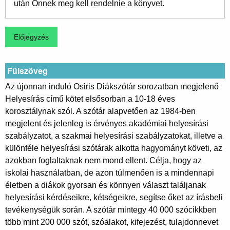
után Önnek meg kell rendelnie a könyvet.
Fülszöveg
Az újonnan induló Osiris Diákszótár sorozatban megjelenő
Helyesírás című kötet elsősorban a 10-18 éves
korosztálynak szól. A szótár alapvetően az 1984-ben
megjelent és jelenleg is érvényes akadémiai helyesírási
szabályzatot, a szakmai helyesírási szabályzatokat, illetve a
különféle helyesírási szótárak alkotta hagyományt követi, az
azokban foglaltaknak nem mond ellent. Célja, hogy az
iskolai használatban, de azon túlmenően is a mindennapi
életben a diákok gyorsan és könnyen választ találjanak
helyesírási kérdéseikre, kétségeikre, segítse őket az írásbeli
tevékenységük során. A szótár mintegy 40 000 szócikkben
több mint 200 000 szót, szóalakot, kifejezést, tulajdonnevet