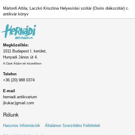
Mártonfi Attila; Laczkó Krisztina Helyesírási szótár (Osiris diákszótár) c.
antikvár könyv
Megközelítés:
1011 Budapest I. kerület,
Hunyadi János út 4.
A Clark Ádám tér közelében
Telefon
+36 (20) 988 0374
E-mail
hernadi.antikvarium
(kukac)gmail.com
Rólunk
Lábléc
Hasznos Információk
Általános Szerződési Feltételek
menü