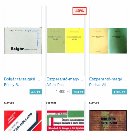
40%
Bolgár társalgási zsebkönyv
Eszperantó-magyar, magyar-eszperantó szótár
Eszperantó-magyar / magyar-eszperantó szótár (Kisszótár sorozat)
Bödey-Szabolcsin
Alfonz Pechan
Pechan Alfonz
1 490 Ft
300 Ft
894 Ft
1 490 Ft
PARTNER
PARTNER
PARTNER