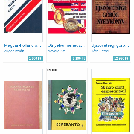
Magyar-holland szótár (Kisszótár sorozat)
Ötnyelvű menedzserszótár
Újszövetségi görög nyelvkönyv
Zugor István
Novorg Kft.
Tóth Eszter-Csalog Eszter
1 100 Ft
1 190 Ft
12 990 Ft
PARTNER