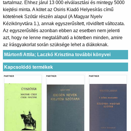
tartalmaz. Ehhez járul 13 000 elválasztási és mintegy 5000
kiejtési minta. A kötet az Osiris Kiadó Helyesírás című
kötetének Szótár részén alapul (A Magyar Nyelv
Kézikönyvtára 1.), annak egyszerűsített, rövidített változata.
Az egyszerűsítés azonban ebben az esetben nem jelenti
azt, hogy ne lenne megtalálható a kötetben minden, amire
az írásgyakorlat során szüksége lehet a diákoknak.
Mártonfi Attila; Laczkó Krisztina további könyvei
Kapcsolódó termékek
PARTNER
PARTNER
PARTNER