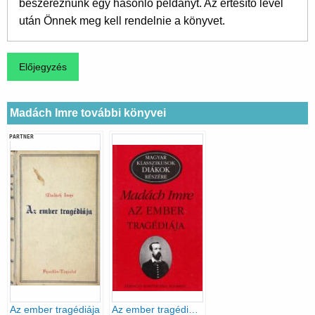
beszereznünk egy hasonló példányt. Az értesítő levél
után Önnek meg kell rendelnie a könyvet.
Madách Imre további könyvei
PARTNER
Az ember tragédiája
Az ember tragédiája (Magyar klasszikusok diákok részére)