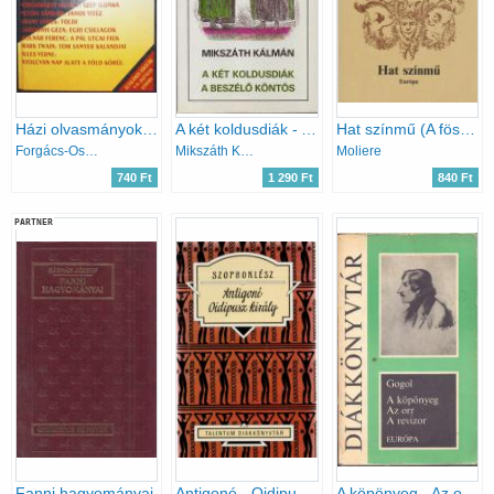
Házi olvasmányok - kötelező és ajánlott irodalom V.-VI.oszt
A két koldusdiák - A beszélő köntös
Hat színmű (A fösvény, Kényeskedők, Képzelt beteg, Tudós nők, Dandin György, Tartuffe)
Forgács-Osztovits
Mikszáth Kálmán
Moliere
740 Ft
1 290 Ft
840 Ft
PARTNER
Fanni hagyományai
Antigoné - Oidipusz király
A köpönyeg - Az orr - A revizor