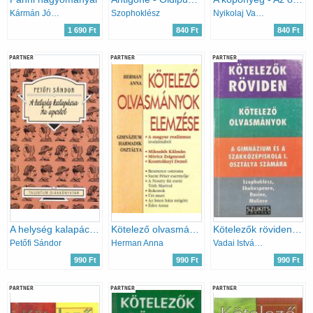
Kármán József
Szophoklész
Nyikolaj Vasziljevics Gogol
1 690 Ft
840 Ft
840 Ft
PARTNER
PARTNER
PARTNER
A helység kalapácsa - Az apostol
Kötelező olvasmányok elemzése - Gimnázium harmadik osztálya
Kötelezők röviden - Kötelező olvasmányok - A gimnázium és a szakközépiskola I. osztálya számára
Petőfi Sándor
Herman Anna
Vadai István (szerk.)
990 Ft
990 Ft
990 Ft
PARTNER
PARTNER
PARTNER