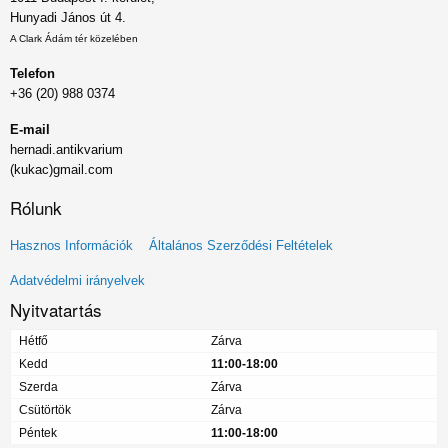
Hunyadi János út 4.
A Clark Ádám tér közelében
Telefon
+36 (20) 988 0374
E-mail
hernadi.antikvarium
(kukac)gmail.com
Rólunk
Lábléc
Hasznos Információk
Általános Szerződési Feltételek
menü
Adatvédelmi irányelvek
Nyitvatartás
Hétfő
Zárva
Kedd
11:00-18:00
Szerda
Zárva
Csütörtök
Zárva
Péntek
11:00-18:00