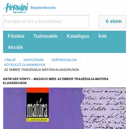
Felhasználói
Bejelentkezés
fiók
menüje
0 elem
Fő
Főoldal
Tudnivalók
Katalógus
Írók
navigáció
Akciók
Morzsa
CÍMLAP
KATEGÓRIÁK
SZÉPIRODALOM
KÖTELEZŐ OLVASMÁNYOK
CURRENT:
AZ EMBER TRAGÉDIÁJA-MATÚRA KLASSZIKUSOK
ANTIKVÁR KÖNYV – MADÁCH IMRE AZ EMBER TRAGÉDIÁJA-MATÚRA
KLASSZIKUSOK