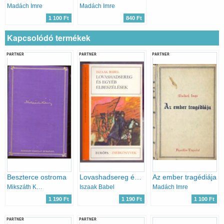
Madách Imre
Madách Imre
1 100 Ft
840 Ft
Kapcsolódó termékek
PARTNER
PARTNER
PARTNER
Beszterce ostroma
Lovashadsereg és egyéb elbeszélések
Az ember tragédiája
Mikszáth Kálmán
Iszaak Babel
Madách Imre
1 190 Ft
1 190 Ft
1 100 Ft
PARTNER
PARTNER