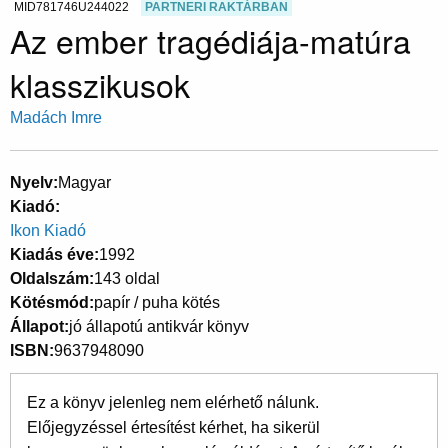
MID781746U244022
PARTNERI RAKTÁRBAN
Az ember tragédiája-matúra
klasszikusok
Madách Imre
Nyelv
Magyar
Kiadó
Ikon Kiadó
Kiadás éve
1992
Oldalszám
143 oldal
Kötésmód
papír / puha kötés
Állapot
jó állapotú antikvár könyv
ISBN
9637948090
Ez a könyv jelenleg nem elérhető nálunk.
Előjegyzéssel értesítést kérhet, ha sikerül