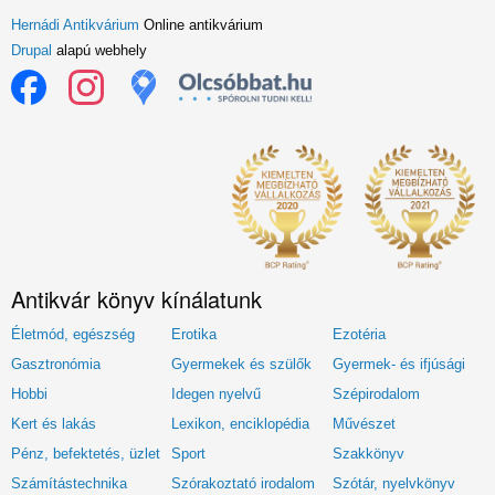
Hernádi Antikvárium
Online antikvárium
Drupal
alapú webhely
Antikvár könyv kínálatunk
Életmód, egészség
Erotika
Ezotéria
Gasztronómia
Gyermekek és szülők
Gyermek- és ifjúsági
Hobbi
Idegen nyelvű
Szépirodalom
Kert és lakás
Lexikon, enciklopédia
Művészet
Pénz, befektetés, üzlet
Sport
Szakkönyv
Számítástechnika
Szórakoztató irodalom
Szótár, nyelvkönyv