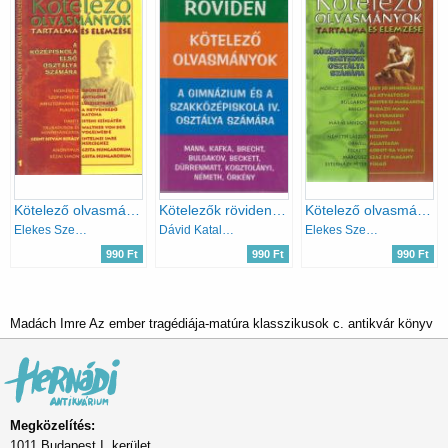
Kötelező olvasmányok tartalma és elemzése - A középiskola első osztálya számára
Kötelezők röviden 4. (Mann, Kafka, Brecht, Bulgakov, Beckett, Örkény)
Kötelező olvasmányok tartalma és elemzése a középiskola negyedik osztálya számára
Elekes Szentágotai Blamka
Dávid Katalin Zsuzsanna
Elekes Szentágotai Blanka
990 Ft
990 Ft
990 Ft
Madách Imre Az ember tragédiája-matúra klasszikusok c. antikvár könyv
Megközelítés:
1011 Budapest I. kerület,