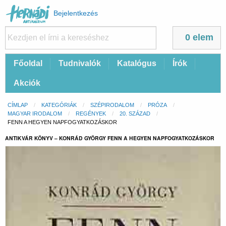
Felhasználói
Bejelentkezés
fiók
menüje
0 elem
Fő
Főoldal
Tudnivalók
Katalógus
Írók
navigáció
Akciók
Morzsa
CÍMLAP
KATEGÓRIÁK
SZÉPIRODALOM
PRÓZA
MAGYAR IRODALOM
REGÉNYEK
20. SZÁZAD
CURRENT:
FENN A HEGYEN NAPFOGYATKOZÁSKOR
ANTIKVÁR KÖNYV – KONRÁD GYÖRGY FENN A HEGYEN NAPFOGYATKOZÁSKOR