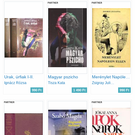
PARTNER
PARTNER
Urak, úrfiak I-II.
Magyar pszicho
Merénylet Napóleon ellen
Ignácz Rózsa
Tisza Kata
Zsigray Julianna
990 Ft
1 490 Ft
990 Ft
PARTNER
PARTNER