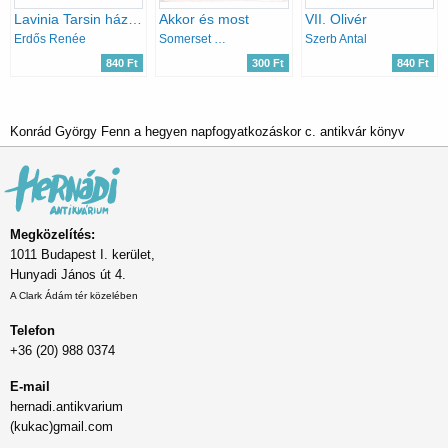
Lavinia Tarsin házassága
Akkor és most
VII. Olivér
Erdős Renée
Somerset Maugham
Szerb Antal
840 Ft
300 Ft
840 Ft
Konrád György Fenn a hegyen napfogyatkozáskor c. antikvár könyv
Megközelítés:
1011 Budapest I. kerület,
Hunyadi János út 4.
A Clark Ádám tér közelében
Telefon
+36 (20) 988 0374
E-mail
hernadi.antikvarium
(kukac)gmail.com