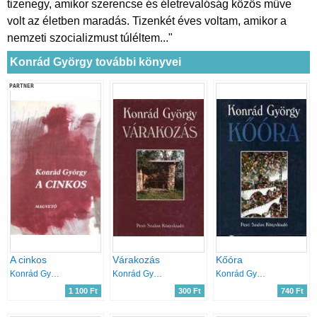
tizenegy, amikor szerencse és életrevalóság közös műve
volt az életben maradás. Tizenkét éves voltam, amikor a
nemzeti szocializmust túléltem..."
Konrád György további könyvei
PARTNER
A cinkos
Várakozás
Kőóra
Konrád György
Konrád György
Konrád György
1 100 Ft
300 Ft
740 Ft