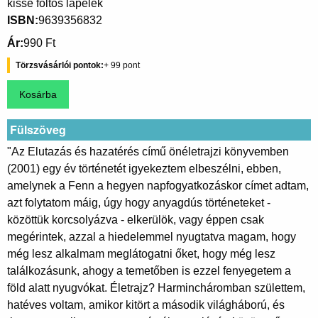
kissé foltos lapélek
ISBN
9639356832
Ár
990 Ft
Törzsvásárlói pontok
99
Fülszöveg
"Az Elutazás és hazatérés című önéletrajzi könyvemben
(2001) egy év történetét igyekeztem elbeszélni, ebben,
amelynek a Fenn a hegyen napfogyatkozáskor címet adtam,
azt folytatom máig, úgy hogy anyagdús történeteket -
közöttük korcsolyázva - elkerülök, vagy éppen csak
megérintek, azzal a hiedelemmel nyugtatva magam, hogy
még lesz alkalmam meglátogatni őket, hogy még lesz
találkozásunk, ahogy a temetőben is ezzel fenyegetem a
föld alatt nyugvókat. Életrajz? Harmincháromban születtem,
hatéves voltam, amikor kitört a második világháború, és