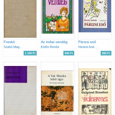
Freskó
Az indiai vendég
Párizsi eső
Szabó Magda
Erdős Renée
Hevesi András
1 100 Ft
840 Ft
990 Ft