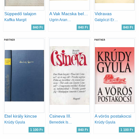
Süppedő talajon
A Vak Macska belső ügye (Pest-budai történetek)
Vidravas
Kaffka Margit
Ugrin Aranka-Vargha Kálmán
Galgóczi Erzsébet
840 Ft
840 Ft
840 Ft
PARTNER
PARTNER
Etel király kincse
Csineva III.
A vörös postakocsi
Krúdy Gyula
Benedek István
Krúdy Gyula
1 100 Ft
840 Ft
1 100 Ft