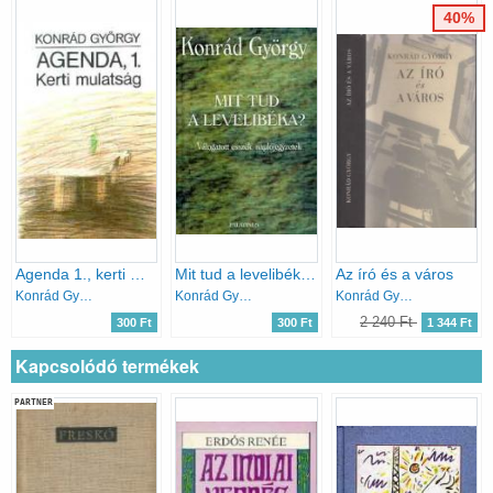
40%
Agenda 1., kerti mulatság
Mit tud a levelibéka?
Az író és a város
Konrád György
Konrád György
Konrád György
2 240 Ft
300 Ft
300 Ft
1 344 Ft
Kapcsolódó termékek
PARTNER