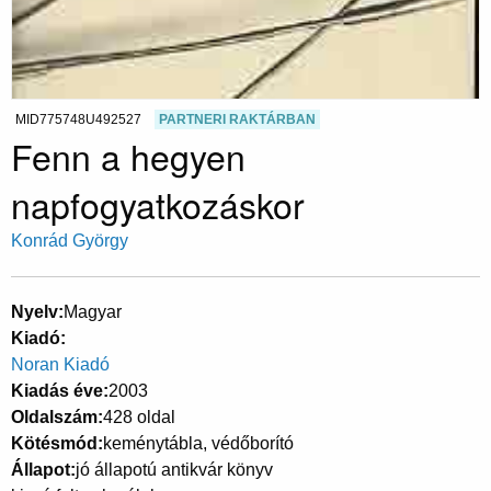
MID775748U492527
PARTNERI RAKTÁRBAN
Fenn a hegyen
napfogyatkozáskor
Konrád György
Nyelv
Magyar
Kiadó
Noran Kiadó
Kiadás éve
2003
Oldalszám
428 oldal
Kötésmód
keménytábla, védőborító
Állapot
jó állapotú antikvár könyv