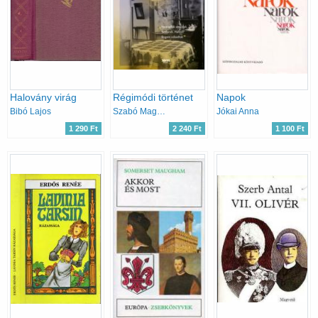
Halovány virág
Régimódi történet
Napok
Bibó Lajos
Szabó Magda
Jókai Anna
1 290 Ft
2 240 Ft
1 100 Ft